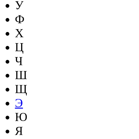
У
Ф
Х
Ц
Ч
Ш
Щ
Э
Ю
Я