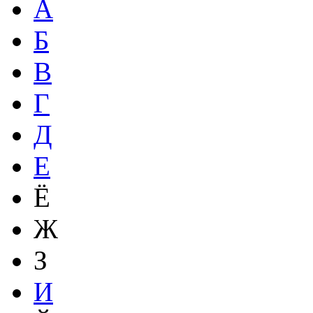
А
Б
В
Г
Д
Е
Ё
Ж
З
И