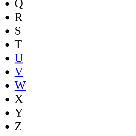
Q
R
S
T
U
V
W
X
Y
Z