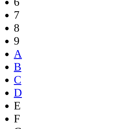
6
7
8
9
A
B
C
D
E
F