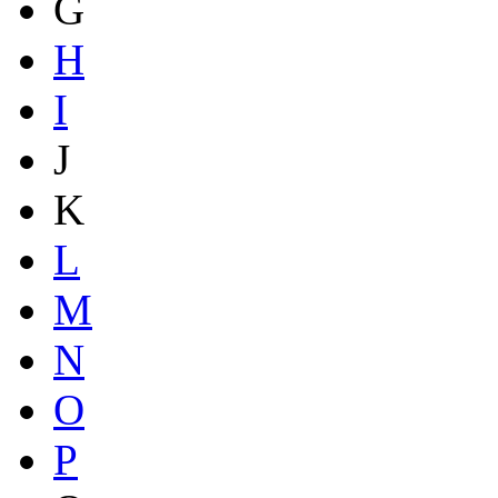
G
H
I
J
K
L
M
N
O
P