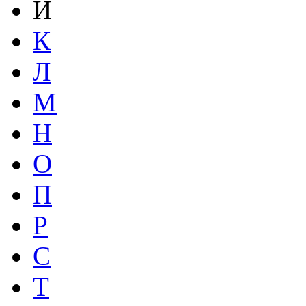
Й
К
Л
М
Н
О
П
Р
С
Т