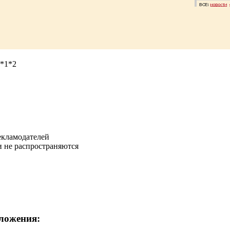
*1*2
екламодателей
и не распространяются
ложения: