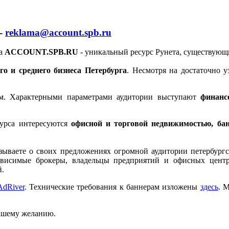
-
reklama@account.spb.ru
га
ACCOUNT.SPB.RU
- уникальный ресурс Рунета, существующ
го и среднего бизнеса Петербурга
. Несмотря на достаточно 
ом. Характерными параметрами аудитории выступают
финанс
сурса интересуются
офисной и торговой недвижимостью, ба
азываете о своих предложениях огромной аудитории петербургс
висимые брокеры, владельцы предприятий и офисных центр
й.
AdRiver
. Технические требования к баннерам изложены
здесь
. 
ашему желанию.