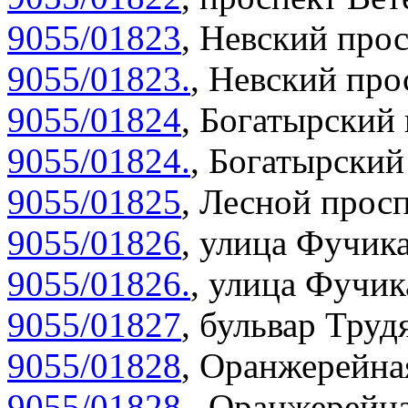
9055/01823
,
Невский прос
9055/01823.
,
Невский прос
9055/01824
,
Богатырский 
9055/01824.
,
Богатырский 
9055/01825
,
Лесной просп
9055/01826
,
улица Фучика
9055/01826.
,
улица Фучика
9055/01827
,
бульвар Труд
9055/01828
,
Оранжерейная
9055/01828.
,
Оранжерейна