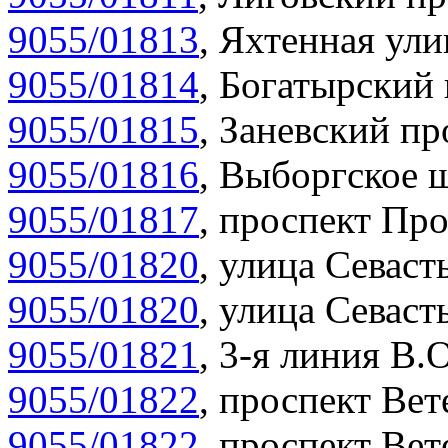
9055/01813
,
Яхтенная ули
9055/01814
,
Богатырский 
9055/01815
,
Заневский пр
9055/01816
,
Выборгское ш
9055/01817
,
проспект Про
9055/01820
,
улица Севасть
9055/01820
,
улица Севасть
9055/01821
,
3-я линия В.О
9055/01822
,
проспект Вет
9055/01822
,
проспект Вет