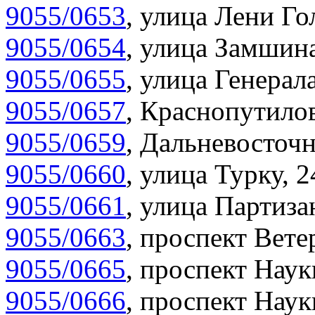
9055/0653
,
улица Лени Гол
9055/0654
,
улица Замшина
9055/0655
,
улица Генерала
9055/0657
,
Краснопутилов
9055/0659
,
Дальневосточн
9055/0660
,
улица Турку, 2
9055/0661
,
улица Партиза
9055/0663
,
проспект Вете
9055/0665
,
проспект Наук
9055/0666
,
проспект Наук