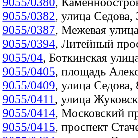
9055/0380
,
Каменноостров
9055/0382
,
улица Седова, 
9055/0387
,
Межевая улица
9055/0394
,
Литейный прос
9055/04
,
Боткинская улица
9055/0405
,
площадь Алекс
9055/0409
,
улица Седова,
9055/0411
,
улица Жуковск
9055/0414
,
Московский пр
9055/0415
,
проспект Стаче