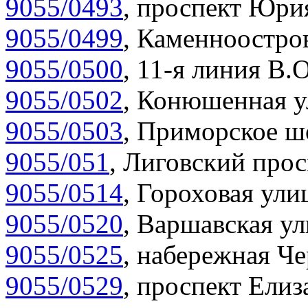
9055/0493
,
проспект Юрия
9055/0499
,
Каменноостров
9055/0500
,
11-я линия В.О
9055/0502
,
Конюшенная у
9055/0503
,
Приморское шо
9055/051
,
Лиговский прос
9055/0514
,
Гороховая улиц
9055/0520
,
Варшавская ул
9055/0525
,
набережная Че
9055/0529
,
проспект Елиза