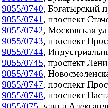
9055/0740
,
Богатырский п
9055/0741
,
проспект Стаче
9055/0742
,
Московская ул
9055/0743
,
проспект Прос
9055/0744
,
Индустриальны
9055/0745
,
проспект Лени
9055/0746
,
Новосмоленска
9055/0747
,
проспект Прос
9055/0748
,
проспект Наст
9055/075
,
улица Александр