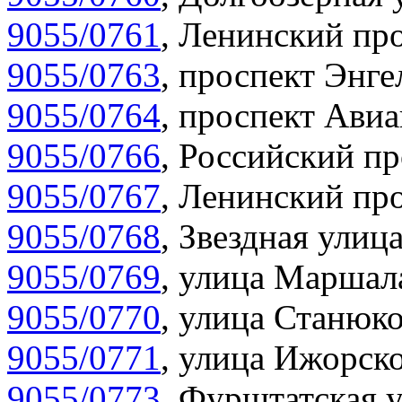
9055/0761
,
Ленинский про
9055/0763
,
проспект Энге
9055/0764
,
проспект Авиа
9055/0766
,
Российский пр
9055/0767
,
Ленинский про
9055/0768
,
Звездная улица
9055/0769
,
улица Маршала
9055/0770
,
улица Станюко
9055/0771
,
улица Ижорско
9055/0773
,
Фурштатская у