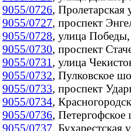
9055/0726
,
Пролетарская 
9055/0727
,
проспект Энгел
9055/0728
,
улица Победы,
9055/0730
,
проспект Стач
9055/0731
,
улица Чекистов
9055/0732
,
Пулковское шо
9055/0733
,
проспект Удар
9055/0734
,
Красногородск
9055/0736
,
Петергофское 
9055/0737
,
Бухарестская у