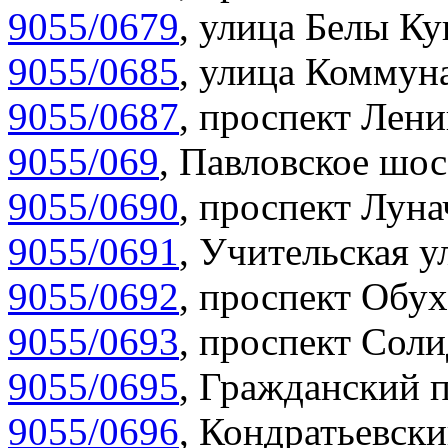
9055/0679
,
улица Белы Ку
9055/0685
,
улица Коммуна
9055/0687
,
проспект Лени
9055/069
,
Павловское шос
9055/0690
,
проспект Луна
9055/0691
,
Учительская у
9055/0692
,
проспект Обух
9055/0693
,
проспект Соли
9055/0695
,
Гражданский п
9055/0696
,
Кондратьевски