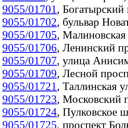
9055/01701
,
Богатырский 
9055/01702
,
бульвар Нова
9055/01705
,
Малиновская 
9055/01706
,
Ленинский пр
9055/01707
,
улица Анисим
9055/01709
,
Лесной просп
9055/01721
,
Таллинская у
9055/01723
,
Московский п
9055/01724
,
Пулковское ш
9055/01725
,
проспект Бол