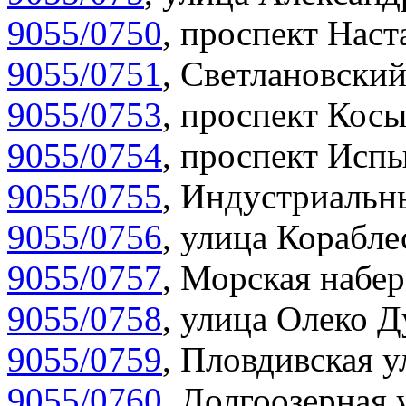
9055/0750
,
проспект Наста
9055/0751
,
Светлановский
9055/0753
,
проспект Косы
9055/0754
,
проспект Испы
9055/0755
,
Индустриальны
9055/0756
,
улица Корабле
9055/0757
,
Морская набер
9055/0758
,
улица Олеко Д
9055/0759
,
Пловдивская у
9055/0760
,
Долгоозерная 