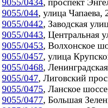
9055/0434
,
проспект Энгел
9055/044
,
улица Чапаева, 
9055/0442
,
Заводская улиц
9055/0443
,
Центральная у
9055/0453
,
Волхонское шо
9055/0457
,
улица Крупско
9055/0468
,
Ленинградская
9055/047
,
Лиговский прос
9055/0475
,
Ланское шоссе
9055/0477
,
Большая Зелен