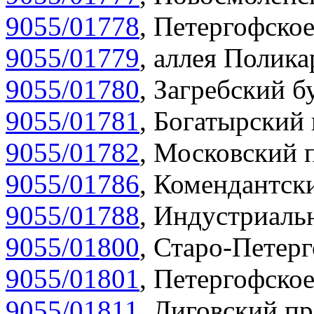
9055/01778
,
Петергофское
9055/01779
,
аллея Полика
9055/01780
,
Загребский бу
9055/01781
,
Богатырский 
9055/01782
,
Московский п
9055/01786
,
Комендантски
9055/01788
,
Индустриальн
9055/01800
,
Старо-Петерг
9055/01801
,
Петергофское
9055/01811
,
Лиговский пр