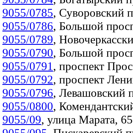
9055/0785
,
Суворовский п
9055/0786
,
Большой просп
9055/0789
,
Новочеркасски
9055/0790
,
Большой просп
9055/0791
,
проспект Прос
9055/0792
,
проспект Лени
9055/0796
,
Левашовский п
9055/0800
,
Комендантский
9055/09
,
улица Марата, 65
9055/095
,
Пискаревский п