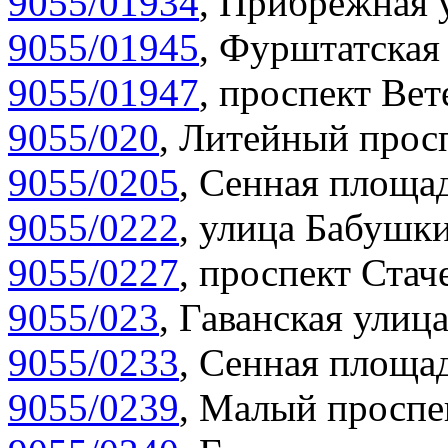
9055/01934
,
Прибрежная у
9055/01945
,
Фурштатская 
9055/01947
,
проспект Вет
9055/020
,
Литейный просп
9055/0205
,
Сенная площад
9055/0222
,
улица Бабушки
9055/0227
,
проспект Стаче
9055/023
,
Гаванская улица
9055/0233
,
Сенная площад
9055/0239
,
Малый проспек