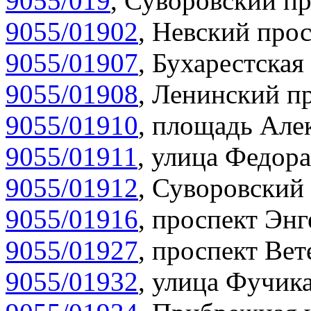
9055/019
,
Суворовский пр
9055/01902
,
Невский прос
9055/01907
,
Бухарестская 
9055/01908
,
Ленинский пр
9055/01910
,
площадь Алек
9055/01911
,
улица Федора
9055/01912
,
Суворовский 
9055/01916
,
проспект Энг
9055/01927
,
проспект Вет
9055/01932
,
улица Фучика