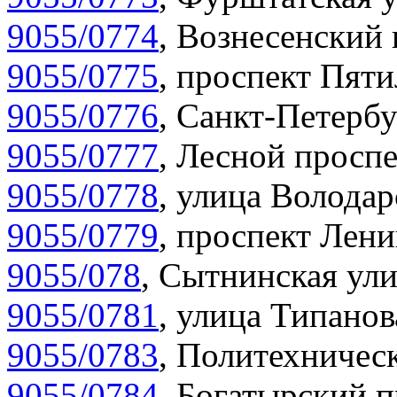
9055/0774
,
Вознесенский 
9055/0775
,
проспект Пяти
9055/0776
,
Санкт-Петербу
9055/0777
,
Лесной проспе
9055/0778
,
улица Володар
9055/0779
,
проспект Лени
9055/078
,
Сытнинская ули
9055/0781
,
улица Типанов
9055/0783
,
Политехническ
9055/0784
,
Богатырский п