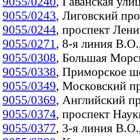
9055/0240
,
Гаванская улиц
9055/0243
,
Лиговский про
9055/0244
,
проспект Лени
9055/0271
,
8-я линия В.О.
9055/0308
,
Большая Морск
9055/0338
,
Приморское шо
9055/0349
,
Московский пр
9055/0369
,
Английский пр
9055/0374
,
проспект Наук
9055/0377
,
3-я линия В.О.