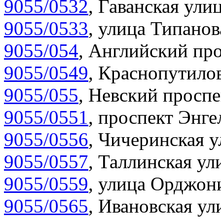
9055/0532
,
Гаванская улиц
9055/0533
,
улица Типанов
9055/054
,
Английский про
9055/0549
,
Краснопутилов
9055/055
,
Невский проспе
9055/0551
,
проспект Энгел
9055/0556
,
Чичеринская у
9055/0557
,
Таллинская ул
9055/0559
,
улица Орджони
9055/0565
,
Ивановская ул