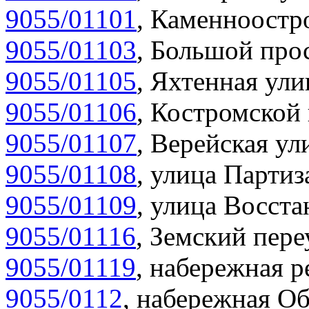
9055/01101
,
Каменноостро
9055/01103
,
Большой прос
9055/01105
,
Яхтенная ули
9055/01106
,
Костромской 
9055/01107
,
Верейская ул
9055/01108
,
улица Партиз
9055/01109
,
улица Восста
9055/01116
,
Земский пере
9055/01119
,
набережная р
9055/0112
,
набережная Об