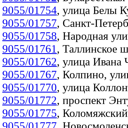
9055/01754
,
улица Белы К
9055/01757
,
Санкт-Петерб
9055/01758
,
Народная ули
9055/01761
,
Таллинское ш
9055/01762
,
улица Ивана 
9055/01767
,
Колпино, улиц
9055/01770
,
улица Коллон
9055/01772
,
проспект Энт
9055/01775
,
Коломяжский 
9055/01777
,
Новосмоленск