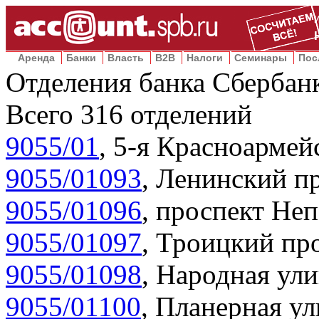
Аренда
Банки
Власть
B2B
Налоги
Семинары
Пос
Отделения банка Сбербан
Всего
316
отделений
9055/01
,
5-я Красноармейс
9055/01093
,
Ленинский пр
9055/01096
,
проспект Неп
9055/01097
,
Троицкий про
9055/01098
,
Народная ули
9055/01100
,
Планерная ул