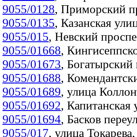
9055/0128
,
Приморский пр
9055/0135
,
Казанская улиц
9055/015
,
Невский проспе
9055/01668
,
Кингисеппско
9055/01673
,
Богатырский 
9055/01688
,
Комендантски
9055/01689
,
улица Коллон
9055/01692
,
Капитанская 
9055/01694
,
Басков переул
9055/017
,
улица Токарева,