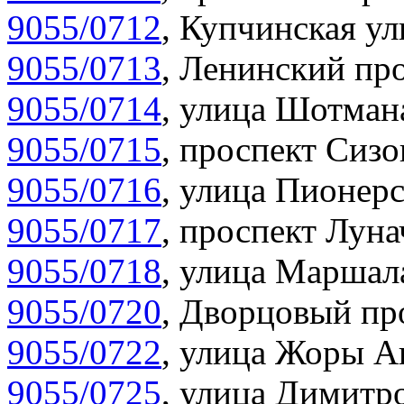
9055/0712
,
Купчинская ул
9055/0713
,
Ленинский про
9055/0714
,
улица Шотмана
9055/0715
,
проспект Сизо
9055/0716
,
улица Пионерс
9055/0717
,
проспект Луна
9055/0718
,
улица Маршала
9055/0720
,
Дворцовый про
9055/0722
,
улица Жоры Ан
9055/0725
,
улица Димитро