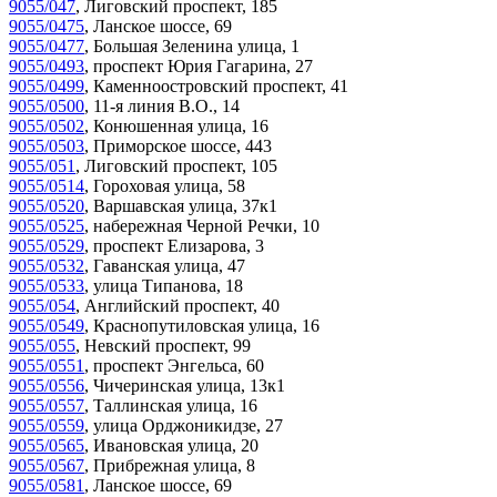
9055/047
,
Лиговский проспект, 185
9055/0475
,
Ланское шоссе, 69
9055/0477
,
Большая Зеленина улица, 1
9055/0493
,
проспект Юрия Гагарина, 27
9055/0499
,
Каменноостровский проспект, 41
9055/0500
,
11-я линия В.О., 14
9055/0502
,
Конюшенная улица, 16
9055/0503
,
Приморское шоссе, 443
9055/051
,
Лиговский проспект, 105
9055/0514
,
Гороховая улица, 58
9055/0520
,
Варшавская улица, 37к1
9055/0525
,
набережная Черной Речки, 10
9055/0529
,
проспект Елизарова, 3
9055/0532
,
Гаванская улица, 47
9055/0533
,
улица Типанова, 18
9055/054
,
Английский проспект, 40
9055/0549
,
Краснопутиловская улица, 16
9055/055
,
Невский проспект, 99
9055/0551
,
проспект Энгельса, 60
9055/0556
,
Чичеринская улица, 13к1
9055/0557
,
Таллинская улица, 16
9055/0559
,
улица Орджоникидзе, 27
9055/0565
,
Ивановская улица, 20
9055/0567
,
Прибрежная улица, 8
9055/0581
,
Ланское шоссе, 69