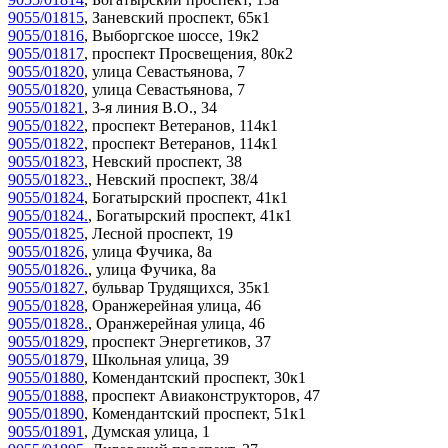
9055/01815
,
Заневский проспект, 65к1
9055/01816
,
Выборгское шоссе, 19к2
9055/01817
,
проспект Просвещения, 80к2
9055/01820
,
улица Севастьянова, 7
9055/01820
,
улица Севастьянова, 7
9055/01821
,
3-я линия В.О., 34
9055/01822
,
проспект Ветеранов, 114к1
9055/01822
,
проспект Ветеранов, 114к1
9055/01823
,
Невский проспект, 38
9055/01823.
,
Невский проспект, 38/4
9055/01824
,
Богатырский проспект, 41к1
9055/01824.
,
Богатырский проспект, 41к1
9055/01825
,
Лесной проспект, 19
9055/01826
,
улица Фучика, 8а
9055/01826.
,
улица Фучика, 8а
9055/01827
,
бульвар Трудящихся, 35к1
9055/01828
,
Оранжерейная улица, 46
9055/01828.
,
Оранжерейная улица, 46
9055/01829
,
проспект Энергетиков, 37
9055/01879
,
Школьная улица, 39
9055/01880
,
Комендантский проспект, 30к1
9055/01888
,
проспект Авиаконструкторов, 47
9055/01890
,
Комендантский проспект, 51к1
9055/01891
,
Думская улица, 1