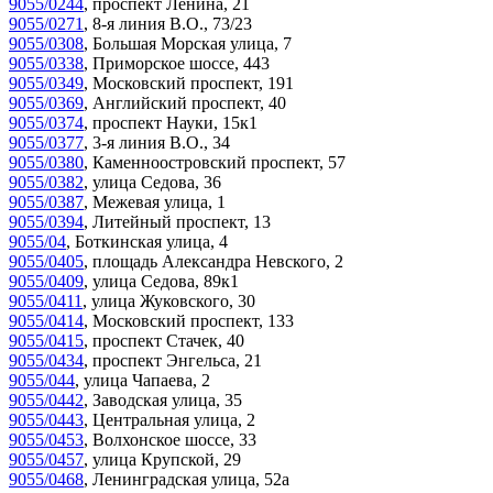
9055/0244
,
проспект Ленина, 21
9055/0271
,
8-я линия В.О., 73/23
9055/0308
,
Большая Морская улица, 7
9055/0338
,
Приморское шоссе, 443
9055/0349
,
Московский проспект, 191
9055/0369
,
Английский проспект, 40
9055/0374
,
проспект Науки, 15к1
9055/0377
,
3-я линия В.О., 34
9055/0380
,
Каменноостровский проспект, 57
9055/0382
,
улица Седова, 36
9055/0387
,
Межевая улица, 1
9055/0394
,
Литейный проспект, 13
9055/04
,
Боткинская улица, 4
9055/0405
,
площадь Александра Невского, 2
9055/0409
,
улица Седова, 89к1
9055/0411
,
улица Жуковского, 30
9055/0414
,
Московский проспект, 133
9055/0415
,
проспект Стачек, 40
9055/0434
,
проспект Энгельса, 21
9055/044
,
улица Чапаева, 2
9055/0442
,
Заводская улица, 35
9055/0443
,
Центральная улица, 2
9055/0453
,
Волхонское шоссе, 33
9055/0457
,
улица Крупской, 29
9055/0468
,
Ленинградская улица, 52а