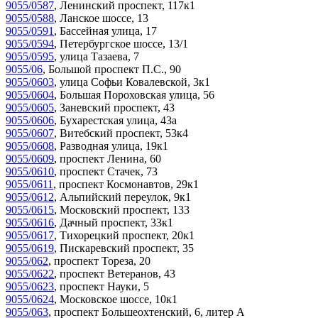
9055/0587
,
Ленинский проспект, 117к1
9055/0588
,
Ланское шоссе, 13
9055/0591
,
Бассейная улица, 17
9055/0594
,
Петербургское шоссе, 13/1
9055/0595
,
улица Тазаева, 7
9055/06
,
Большой проспект П.С., 90
9055/0603
,
улица Софьи Ковалевской, 3к1
9055/0604
,
Большая Пороховская улица, 56
9055/0605
,
Заневский проспект, 43
9055/0606
,
Бухарестская улица, 43а
9055/0607
,
Витебский проспект, 53к4
9055/0608
,
Разводная улица, 19к1
9055/0609
,
проспект Ленина, 60
9055/0610
,
проспект Стачек, 73
9055/0611
,
проспект Космонавтов, 29к1
9055/0612
,
Альпийский переулок, 9к1
9055/0615
,
Московский проспект, 133
9055/0616
,
Дачный проспект, 33к1
9055/0617
,
Тихорецкий проспект, 20к1
9055/0619
,
Пискаревский проспект, 35
9055/062
,
проспект Тореза, 20
9055/0622
,
проспект Ветеранов, 43
9055/0623
,
проспект Науки, 5
9055/0624
,
Московское шоссе, 10к1
9055/063
,
проспект Большеохтенский, 6, литер А