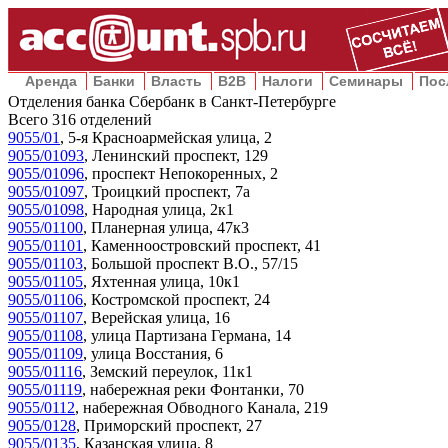
Аренда
Банки
Власть
B2B
Налоги
Семинары
Пос
Отделения банка Сбербанк в Санкт-Петербурге
Всего
316
отделений
9055/01
,
5-я Красноармейская улица, 2
9055/01093
,
Ленинский проспект, 129
9055/01096
,
проспект Непокоренных, 2
9055/01097
,
Троицкий проспект, 7а
9055/01098
,
Народная улица, 2к1
9055/01100
,
Планерная улица, 47к3
9055/01101
,
Каменноостровский проспект, 41
9055/01103
,
Большой проспект В.О., 57/15
9055/01105
,
Яхтенная улица, 10к1
9055/01106
,
Костромской проспект, 24
9055/01107
,
Верейская улица, 16
9055/01108
,
улица Партизана Германа, 14
9055/01109
,
улица Восстания, 6
9055/01116
,
Земский переулок, 11к1
9055/01119
,
набережная реки Фонтанки, 70
9055/0112
,
набережная Обводного Канала, 219
9055/0128
,
Приморский проспект, 27
9055/0135
,
Казанская улица, 8