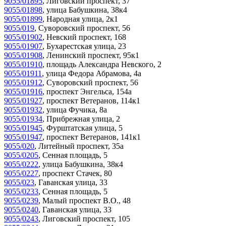
9055/01895
,
Лиговский проспект, 37
9055/01898
,
улица Бабушкина, 38к4
9055/01899
,
Народная улица, 2к1
9055/019
,
Суворовский проспект, 56
9055/01902
,
Невский проспект, 168
9055/01907
,
Бухарестская улица, 23
9055/01908
,
Ленинский проспект, 95к1
9055/01910
,
площадь Александра Невского, 2
9055/01911
,
улица Федора Абрамова, 4а
9055/01912
,
Суворовский проспект, 56
9055/01916
,
проспект Энгельса, 154а
9055/01927
,
проспект Ветеранов, 114к1
9055/01932
,
улица Фучика, 8а
9055/01934
,
Прибрежная улица, 2
9055/01945
,
Фурштатская улица, 5
9055/01947
,
проспект Ветеранов, 141к1
9055/020
,
Литейный проспект, 35а
9055/0205
,
Сенная площадь, 5
9055/0222
,
улица Бабушкина, 38к4
9055/0227
,
проспект Стачек, 80
9055/023
,
Гаванская улица, 33
9055/0233
,
Сенная площадь, 5
9055/0239
,
Малый проспект В.О., 48
9055/0240
,
Гаванская улица, 33
9055/0243
,
Лиговский проспект, 105