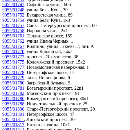
9055/01747
,
Софийская улица, 60п
9055/01748
,
улица Белы Куна, 30
9055/01752
,
Бухарестская улица, 89
9055/01754
,
улица Белы Куна, 1к3
9055/01757
,
Санкт-Петербургский проспект, 60
9055/01758
,
Народная улица, 2к1
9055/01761
,
Таллинское шоссе, 159
9055/01762
,
улица Ивана Черных, 1
9055/01767
,
Колпино, улица Тазаева, 7, лит. А
9055/01770
,
улица Коллонтай, 24к2
9055/01772
,
проспект Энтузиастов, 38
9055/01775
,
Коломяжский проспект, 15к2
9055/01777
,
Новосмоленская набережная, 1
9055/01778
,
Петергофское шоссе, 17
9055/01779
,
аллея Поликарпова, 6
9055/01780
,
Загребский бульвар, 9
9055/01781
,
Богатырский проспект, 22к1
9055/01782
,
Московский проспект, 191
9055/01786
,
Комендантский проспект, 30к1
9055/01788
,
Индустриальный проспект, 25
9055/01800
,
Старо-Петергофский проспект, 28
9055/01801
,
Петергофское шоссе, 47
9055/01811
,
Лиговский проспект, 30а
9055/01813
,
Яхтенная улица, 10к1
9055/01814
,
Богатырский проспект, 13а