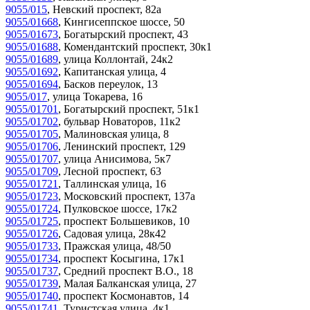
9055/015
,
Невский проспект, 82а
9055/01668
,
Кингисеппское шоссе, 50
9055/01673
,
Богатырский проспект, 43
9055/01688
,
Комендантский проспект, 30к1
9055/01689
,
улица Коллонтай, 24к2
9055/01692
,
Капитанская улица, 4
9055/01694
,
Басков переулок, 13
9055/017
,
улица Токарева, 16
9055/01701
,
Богатырский проспект, 51к1
9055/01702
,
бульвар Новаторов, 11к2
9055/01705
,
Малиновская улица, 8
9055/01706
,
Ленинский проспект, 129
9055/01707
,
улица Анисимова, 5к7
9055/01709
,
Лесной проспект, 63
9055/01721
,
Таллинская улица, 16
9055/01723
,
Московский проспект, 137а
9055/01724
,
Пулковское шоссе, 17к2
9055/01725
,
проспект Большевиков, 10
9055/01726
,
Садовая улица, 28к42
9055/01733
,
Пражская улица, 48/50
9055/01734
,
проспект Косыгина, 17к1
9055/01737
,
Средний проспект В.О., 18
9055/01739
,
Малая Балканская улица, 27
9055/01740
,
проспект Космонавтов, 14
9055/01741
,
Туристская улица, 4к1