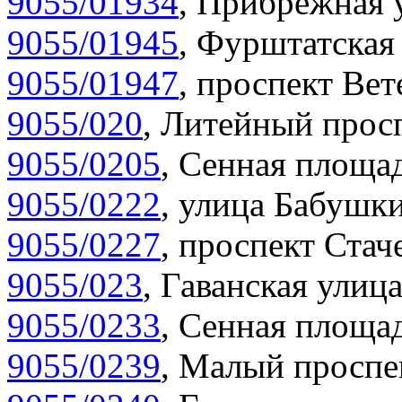
9055/01934
,
Прибрежная у
9055/01945
,
Фурштатская 
9055/01947
,
проспект Вет
9055/020
,
Литейный просп
9055/0205
,
Сенная площад
9055/0222
,
улица Бабушки
9055/0227
,
проспект Стаче
9055/023
,
Гаванская улица
9055/0233
,
Сенная площад
9055/0239
,
Малый проспек