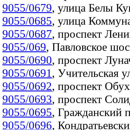
9055/0679
,
улица Белы Ку
9055/0685
,
улица Коммуна
9055/0687
,
проспект Лени
9055/069
,
Павловское шос
9055/0690
,
проспект Луна
9055/0691
,
Учительская у
9055/0692
,
проспект Обух
9055/0693
,
проспект Соли
9055/0695
,
Гражданский п
9055/0696
,
Кондратьевски