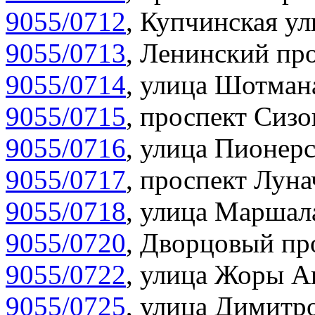
9055/0712
,
Купчинская ул
9055/0713
,
Ленинский про
9055/0714
,
улица Шотмана
9055/0715
,
проспект Сизо
9055/0716
,
улица Пионерс
9055/0717
,
проспект Луна
9055/0718
,
улица Маршала
9055/0720
,
Дворцовый про
9055/0722
,
улица Жоры Ан
9055/0725
,
улица Димитро