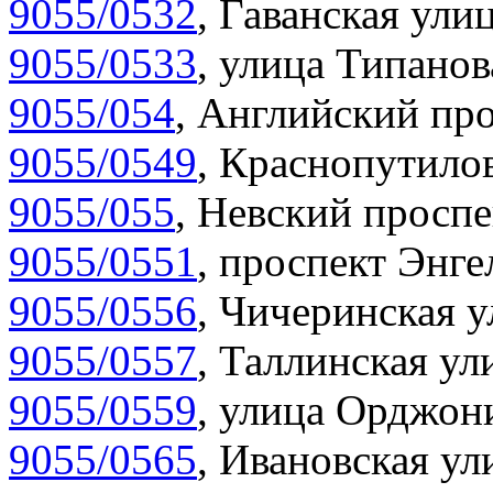
9055/0532
,
Гаванская улиц
9055/0533
,
улица Типанов
9055/054
,
Английский про
9055/0549
,
Краснопутилов
9055/055
,
Невский проспе
9055/0551
,
проспект Энгел
9055/0556
,
Чичеринская у
9055/0557
,
Таллинская ул
9055/0559
,
улица Орджони
9055/0565
,
Ивановская ул