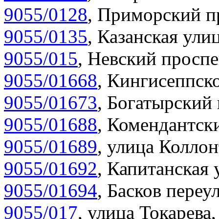
9055/0128
,
Приморский пр
9055/0135
,
Казанская улиц
9055/015
,
Невский проспе
9055/01668
,
Кингисеппско
9055/01673
,
Богатырский 
9055/01688
,
Комендантски
9055/01689
,
улица Коллон
9055/01692
,
Капитанская 
9055/01694
,
Басков переул
9055/017
,
улица Токарева,