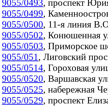
9055/0493
,
проспект Юрия
9055/0499
,
Каменноостров
9055/0500
,
11-я линия В.О
9055/0502
,
Конюшенная у
9055/0503
,
Приморское шо
9055/051
,
Лиговский прос
9055/0514
,
Гороховая улиц
9055/0520
,
Варшавская ул
9055/0525
,
набережная Че
9055/0529
,
проспект Елиза