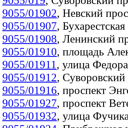
9055/019
,
Суворовский пр
9055/01902
,
Невский прос
9055/01907
,
Бухарестская 
9055/01908
,
Ленинский пр
9055/01910
,
площадь Алек
9055/01911
,
улица Федора
9055/01912
,
Суворовский 
9055/01916
,
проспект Энг
9055/01927
,
проспект Вет
9055/01932
,
улица Фучика