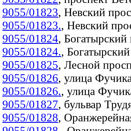
9055/01823
,
Невский прос
9055/01823.
,
Невский прос
9055/01824
,
Богатырский 
9055/01824.
,
Богатырский 
9055/01825
,
Лесной просп
9055/01826
,
улица Фучика
9055/01826.
,
улица Фучика
9055/01827
,
бульвар Труд
9055/01828
,
Оранжерейная
9055/01828.
,
Оранжерейна