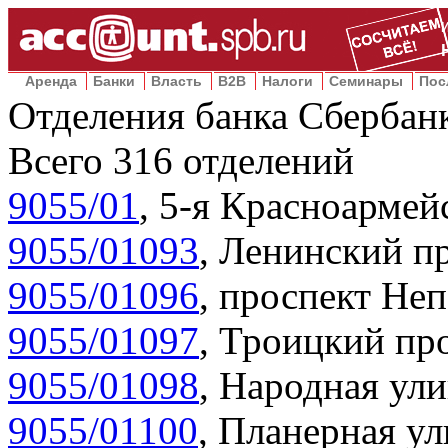
Аренда
Банки
Власть
B2B
Налоги
Семинары
Пос
Отделения банка Сбербан
Всего
316
отделений
9055/01
,
5-я Красноармейс
9055/01093
,
Ленинский пр
9055/01096
,
проспект Неп
9055/01097
,
Троицкий про
9055/01098
,
Народная ули
9055/01100
,
Планерная ул