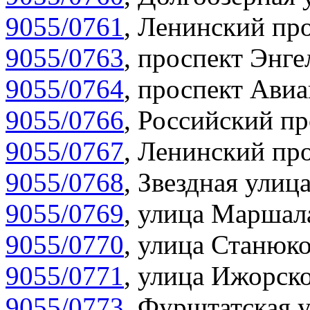
9055/0761
,
Ленинский про
9055/0763
,
проспект Энге
9055/0764
,
проспект Авиа
9055/0766
,
Российский пр
9055/0767
,
Ленинский про
9055/0768
,
Звездная улица
9055/0769
,
улица Маршала
9055/0770
,
улица Станюко
9055/0771
,
улица Ижорско
9055/0773
,
Фурштатская у