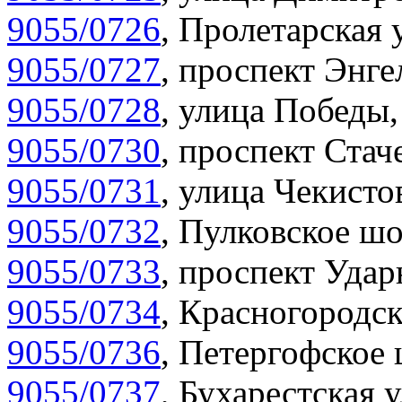
9055/0726
,
Пролетарская 
9055/0727
,
проспект Энгел
9055/0728
,
улица Победы,
9055/0730
,
проспект Стач
9055/0731
,
улица Чекистов
9055/0732
,
Пулковское шо
9055/0733
,
проспект Удар
9055/0734
,
Красногородск
9055/0736
,
Петергофское 
9055/0737
,
Бухарестская у