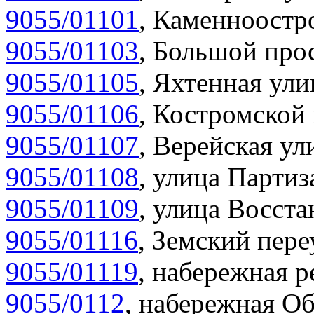
9055/01101
,
Каменноостро
9055/01103
,
Большой прос
9055/01105
,
Яхтенная ули
9055/01106
,
Костромской 
9055/01107
,
Верейская ул
9055/01108
,
улица Партиз
9055/01109
,
улица Восста
9055/01116
,
Земский пере
9055/01119
,
набережная р
9055/0112
,
набережная Об