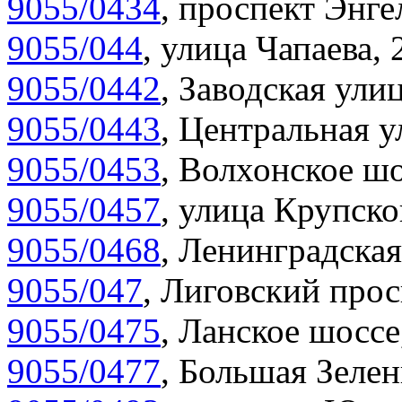
9055/0434
,
проспект Энгел
9055/044
,
улица Чапаева, 
9055/0442
,
Заводская улиц
9055/0443
,
Центральная у
9055/0453
,
Волхонское шо
9055/0457
,
улица Крупско
9055/0468
,
Ленинградская
9055/047
,
Лиговский прос
9055/0475
,
Ланское шоссе
9055/0477
,
Большая Зелен