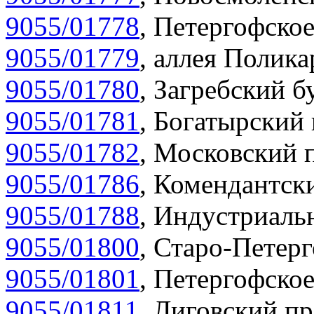
9055/01778
,
Петергофское
9055/01779
,
аллея Полика
9055/01780
,
Загребский бу
9055/01781
,
Богатырский 
9055/01782
,
Московский п
9055/01786
,
Комендантски
9055/01788
,
Индустриальн
9055/01800
,
Старо-Петерг
9055/01801
,
Петергофское
9055/01811
,
Лиговский пр