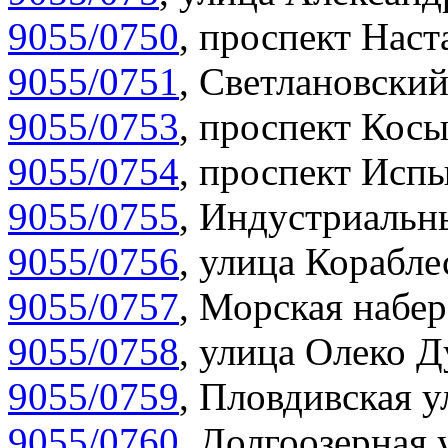
9055/0750
,
проспект Наста
9055/0751
,
Светлановский
9055/0753
,
проспект Косы
9055/0754
,
проспект Испы
9055/0755
,
Индустриальны
9055/0756
,
улица Корабле
9055/0757
,
Морская набер
9055/0758
,
улица Олеко Д
9055/0759
,
Пловдивская у
9055/0760
,
Долгоозерная 