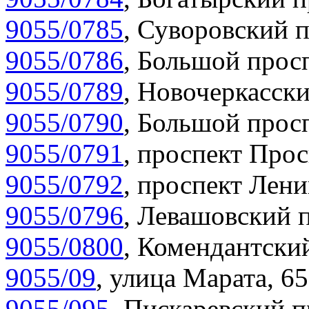
9055/0785
,
Суворовский п
9055/0786
,
Большой просп
9055/0789
,
Новочеркасски
9055/0790
,
Большой просп
9055/0791
,
проспект Прос
9055/0792
,
проспект Лени
9055/0796
,
Левашовский п
9055/0800
,
Комендантский
9055/09
,
улица Марата, 65
9055/095
,
Пискаревский п