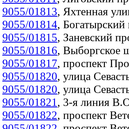
9055/01813
,
Яхтенная ули
9055/01814
,
Богатырский 
9055/01815
,
Заневский пр
9055/01816
,
Выборгское ш
9055/01817
,
проспект Про
9055/01820
,
улица Севасть
9055/01820
,
улица Севасть
9055/01821
,
3-я линия В.О
9055/01822
,
проспект Вет
9055/01822
,
проспект Вет