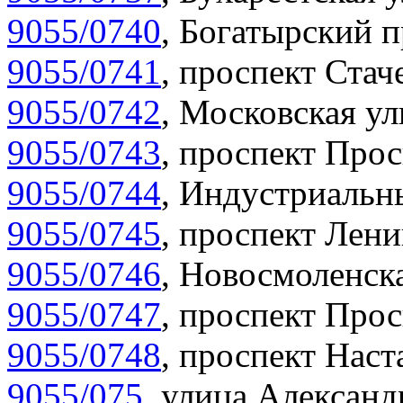
9055/0740
,
Богатырский п
9055/0741
,
проспект Стаче
9055/0742
,
Московская ул
9055/0743
,
проспект Прос
9055/0744
,
Индустриальны
9055/0745
,
проспект Лени
9055/0746
,
Новосмоленска
9055/0747
,
проспект Прос
9055/0748
,
проспект Наст
9055/075
,
улица Александр