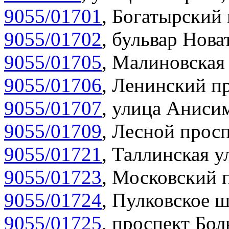
9055/01701
,
Богатырский 
9055/01702
,
бульвар Нова
9055/01705
,
Малиновская 
9055/01706
,
Ленинский пр
9055/01707
,
улица Анисим
9055/01709
,
Лесной просп
9055/01721
,
Таллинская у
9055/01723
,
Московский п
9055/01724
,
Пулковское ш
9055/01725
,
проспект Бол