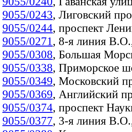
9055/0240
,
Гаванская улиц
9055/0243
,
Лиговский про
9055/0244
,
проспект Лени
9055/0271
,
8-я линия В.О.
9055/0308
,
Большая Морск
9055/0338
,
Приморское шо
9055/0349
,
Московский пр
9055/0369
,
Английский пр
9055/0374
,
проспект Наук
9055/0377
,
3-я линия В.О.