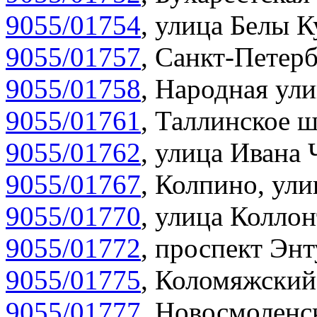
9055/01754
,
улица Белы К
9055/01757
,
Санкт-Петерб
9055/01758
,
Народная ули
9055/01761
,
Таллинское ш
9055/01762
,
улица Ивана 
9055/01767
,
Колпино, улиц
9055/01770
,
улица Коллон
9055/01772
,
проспект Энт
9055/01775
,
Коломяжский 
9055/01777
,
Новосмоленск