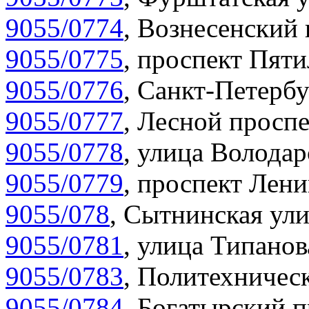
9055/0774
,
Вознесенский 
9055/0775
,
проспект Пяти
9055/0776
,
Санкт-Петербу
9055/0777
,
Лесной проспе
9055/0778
,
улица Володар
9055/0779
,
проспект Лени
9055/078
,
Сытнинская ули
9055/0781
,
улица Типанов
9055/0783
,
Политехническ
9055/0784
,
Богатырский п