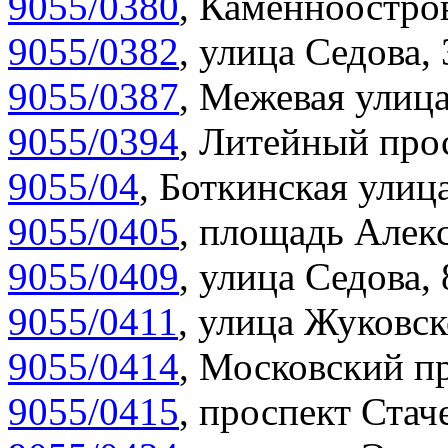
9055/0380
,
Каменноостров
9055/0382
,
улица Седова, 
9055/0387
,
Межевая улица
9055/0394
,
Литейный прос
9055/04
,
Боткинская улица
9055/0405
,
площадь Алекс
9055/0409
,
улица Седова,
9055/0411
,
улица Жуковск
9055/0414
,
Московский пр
9055/0415
,
проспект Стаче