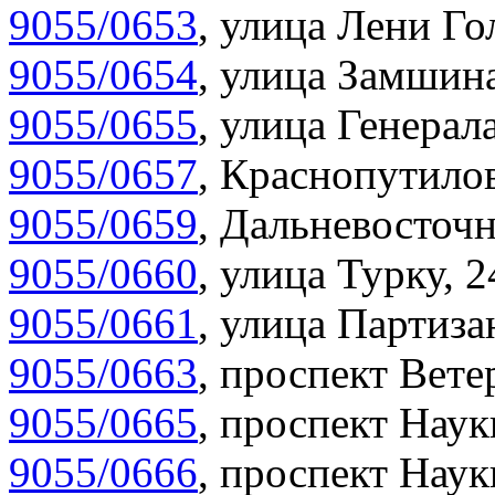
9055/0653
,
улица Лени Гол
9055/0654
,
улица Замшина
9055/0655
,
улица Генерала
9055/0657
,
Краснопутилов
9055/0659
,
Дальневосточн
9055/0660
,
улица Турку, 2
9055/0661
,
улица Партиза
9055/0663
,
проспект Вете
9055/0665
,
проспект Наук
9055/0666
,
проспект Наук