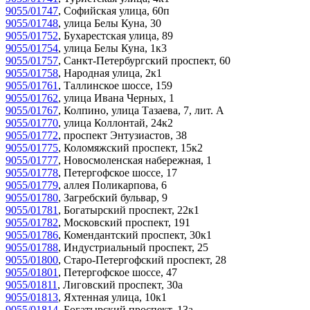
9055/01747
,
Софийская улица, 60п
9055/01748
,
улица Белы Куна, 30
9055/01752
,
Бухарестская улица, 89
9055/01754
,
улица Белы Куна, 1к3
9055/01757
,
Санкт-Петербургский проспект, 60
9055/01758
,
Народная улица, 2к1
9055/01761
,
Таллинское шоссе, 159
9055/01762
,
улица Ивана Черных, 1
9055/01767
,
Колпино, улица Тазаева, 7, лит. А
9055/01770
,
улица Коллонтай, 24к2
9055/01772
,
проспект Энтузиастов, 38
9055/01775
,
Коломяжский проспект, 15к2
9055/01777
,
Новосмоленская набережная, 1
9055/01778
,
Петергофское шоссе, 17
9055/01779
,
аллея Поликарпова, 6
9055/01780
,
Загребский бульвар, 9
9055/01781
,
Богатырский проспект, 22к1
9055/01782
,
Московский проспект, 191
9055/01786
,
Комендантский проспект, 30к1
9055/01788
,
Индустриальный проспект, 25
9055/01800
,
Старо-Петергофский проспект, 28
9055/01801
,
Петергофское шоссе, 47
9055/01811
,
Лиговский проспект, 30а
9055/01813
,
Яхтенная улица, 10к1
9055/01814
,
Богатырский проспект, 13а