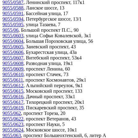
9055/0587
,
Ленинский проспект, 117к1
9055/0588
,
Ланское шоссе, 13
9055/0591
,
Бассейная улица, 17
9055/0594
,
Петербургское шоссе, 13/1
9055/0595
,
улица Тазаева, 7
9055/06
,
Большой проспект П.С., 90
9055/0603
,
улица Софьи Ковалевской, 3к1
9055/0604
,
Большая Пороховская улица, 56
9055/0605
,
Заневский проспект, 43
9055/0606
,
Бухарестская улица, 43а
9055/0607
,
Витебский проспект, 53к4
9055/0608
,
Разводная улица, 19к1
9055/0609
,
проспект Ленина, 60
9055/0610
,
проспект Стачек, 73
9055/0611
,
проспект Космонавтов, 29к1
9055/0612
,
Альпийский переулок, 9к1
9055/0615
,
Московский проспект, 133
9055/0616
,
Дачный проспект, 33к1
9055/0617
,
Тихорецкий проспект, 20к1
9055/0619
,
Пискаревский проспект, 35
9055/062
,
проспект Тореза, 20
9055/0622
,
проспект Ветеранов, 43
9055/0623
,
проспект Науки, 5
9055/0624
,
Московское шоссе, 10к1
9055/063
,
проспект Большеохтенский, 6, литер А