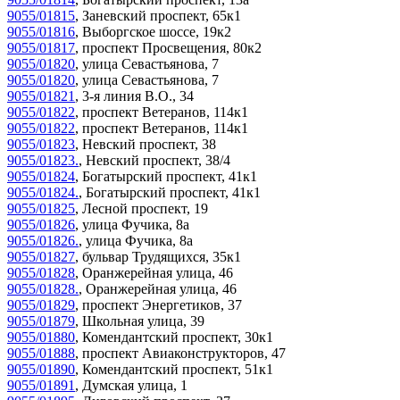
9055/01815
,
Заневский проспект, 65к1
9055/01816
,
Выборгское шоссе, 19к2
9055/01817
,
проспект Просвещения, 80к2
9055/01820
,
улица Севастьянова, 7
9055/01820
,
улица Севастьянова, 7
9055/01821
,
3-я линия В.О., 34
9055/01822
,
проспект Ветеранов, 114к1
9055/01822
,
проспект Ветеранов, 114к1
9055/01823
,
Невский проспект, 38
9055/01823.
,
Невский проспект, 38/4
9055/01824
,
Богатырский проспект, 41к1
9055/01824.
,
Богатырский проспект, 41к1
9055/01825
,
Лесной проспект, 19
9055/01826
,
улица Фучика, 8а
9055/01826.
,
улица Фучика, 8а
9055/01827
,
бульвар Трудящихся, 35к1
9055/01828
,
Оранжерейная улица, 46
9055/01828.
,
Оранжерейная улица, 46
9055/01829
,
проспект Энергетиков, 37
9055/01879
,
Школьная улица, 39
9055/01880
,
Комендантский проспект, 30к1
9055/01888
,
проспект Авиаконструкторов, 47
9055/01890
,
Комендантский проспект, 51к1
9055/01891
,
Думская улица, 1