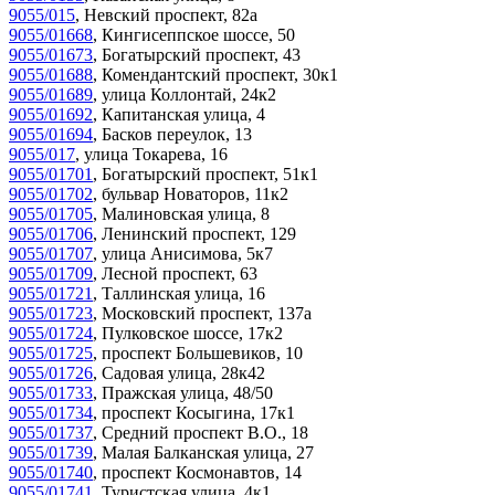
9055/015
,
Невский проспект, 82а
9055/01668
,
Кингисеппское шоссе, 50
9055/01673
,
Богатырский проспект, 43
9055/01688
,
Комендантский проспект, 30к1
9055/01689
,
улица Коллонтай, 24к2
9055/01692
,
Капитанская улица, 4
9055/01694
,
Басков переулок, 13
9055/017
,
улица Токарева, 16
9055/01701
,
Богатырский проспект, 51к1
9055/01702
,
бульвар Новаторов, 11к2
9055/01705
,
Малиновская улица, 8
9055/01706
,
Ленинский проспект, 129
9055/01707
,
улица Анисимова, 5к7
9055/01709
,
Лесной проспект, 63
9055/01721
,
Таллинская улица, 16
9055/01723
,
Московский проспект, 137а
9055/01724
,
Пулковское шоссе, 17к2
9055/01725
,
проспект Большевиков, 10
9055/01726
,
Садовая улица, 28к42
9055/01733
,
Пражская улица, 48/50
9055/01734
,
проспект Косыгина, 17к1
9055/01737
,
Средний проспект В.О., 18
9055/01739
,
Малая Балканская улица, 27
9055/01740
,
проспект Космонавтов, 14
9055/01741
,
Туристская улица, 4к1