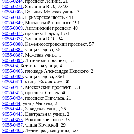
9055/0244
,
проспект Ленина, 21
9055/0271
,
8-я линия В.О., 73/23
9055/0308
,
Большая Морская улица, 7
9055/0338
,
Приморское шоссе, 443
9055/0349
,
Московский проспект, 191
9055/0369
,
Английский проспект, 40
9055/0374
,
проспект Науки, 15к1
9055/0377
,
3-я линия В.О., 34
9055/0380
,
Каменноостровский проспект, 57
9055/0382
,
улица Седова, 36
9055/0387
,
Межевая улица, 1
9055/0394
,
Литейный проспект, 13
9055/04
,
Боткинская улица, 4
9055/0405
,
площадь Александра Невского, 2
9055/0409
,
улица Седова, 89к1
9055/0411
,
улица Жуковского, 30
9055/0414
,
Московский проспект, 133
9055/0415
,
проспект Стачек, 40
9055/0434
,
проспект Энгельса, 21
9055/044
,
улица Чапаева, 2
9055/0442
,
Заводская улица, 35
9055/0443
,
Центральная улица, 2
9055/0453
,
Волхонское шоссе, 33
9055/0457
,
улица Крупской, 29
9055/0468
,
Ленинградская улица, 52а