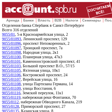
Аренда
Банки
Власть
B2B
Налоги
Семинары
Пос
Отделения банка Сбербанк в Санкт-Петербурге
Всего
316
отделений
9055/01
,
5-я Красноармейская улица, 2
9055/01093
,
Ленинский проспект, 129
9055/01096
,
проспект Непокоренных, 2
9055/01097
,
Троицкий проспект, 7а
9055/01098
,
Народная улица, 2к1
9055/01100
,
Планерная улица, 47к3
9055/01101
,
Каменноостровский проспект, 41
9055/01103
,
Большой проспект В.О., 57/15
9055/01105
,
Яхтенная улица, 10к1
9055/01106
,
Костромской проспект, 24
9055/01107
,
Верейская улица, 16
9055/01108
,
улица Партизана Германа, 14
9055/01109
,
улица Восстания, 6
9055/01116
,
Земский переулок, 11к1
9055/01119
,
набережная реки Фонтанки, 70
9055/0112
,
набережная Обводного Канала, 219
9055/0128
,
Приморский проспект, 27
9055/0135
,
Казанская улица, 8