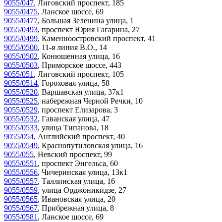
9055/047
,
Лиговский проспект, 185
9055/0475
,
Ланское шоссе, 69
9055/0477
,
Большая Зеленина улица, 1
9055/0493
,
проспект Юрия Гагарина, 27
9055/0499
,
Каменноостровский проспект, 41
9055/0500
,
11-я линия В.О., 14
9055/0502
,
Конюшенная улица, 16
9055/0503
,
Приморское шоссе, 443
9055/051
,
Лиговский проспект, 105
9055/0514
,
Гороховая улица, 58
9055/0520
,
Варшавская улица, 37к1
9055/0525
,
набережная Черной Речки, 10
9055/0529
,
проспект Елизарова, 3
9055/0532
,
Гаванская улица, 47
9055/0533
,
улица Типанова, 18
9055/054
,
Английский проспект, 40
9055/0549
,
Краснопутиловская улица, 16
9055/055
,
Невский проспект, 99
9055/0551
,
проспект Энгельса, 60
9055/0556
,
Чичеринская улица, 13к1
9055/0557
,
Таллинская улица, 16
9055/0559
,
улица Орджоникидзе, 27
9055/0565
,
Ивановская улица, 20
9055/0567
,
Прибрежная улица, 8
9055/0581
,
Ланское шоссе, 69