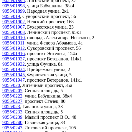
9055/01895
,
Лиговский проспект, 37
9055/01898
,
улица Бабушкина, 38к4
9055/01899
,
Народная улица, 2к1
9055/019
,
Суворовский проспект, 56
9055/01902
,
Невский проспект, 168
9055/01907
,
Бухарестская улица, 23
9055/01908
,
Ленинский проспект, 95к1
9055/01910
,
площадь Александра Невского, 2
9055/01911
,
улица Федора Абрамова, 4а
9055/01912
,
Суворовский проспект, 56
9055/01916
,
проспект Энгельса, 154а
9055/01927
,
проспект Ветеранов, 114к1
9055/01932
,
улица Фучика, 8а
9055/01934
,
Прибрежная улица, 2
9055/01945
,
Фурштатская улица, 5
9055/01947
,
проспект Ветеранов, 141к1
9055/020
,
Литейный проспект, 35а
9055/0205
,
Сенная площадь, 5
9055/0222
,
улица Бабушкина, 38к4
9055/0227
,
проспект Стачек, 80
9055/023
,
Гаванская улица, 33
9055/0233
,
Сенная площадь, 5
9055/0239
,
Малый проспект В.О., 48
9055/0240
,
Гаванская улица, 33
9055/0243
,
Лиговский проспект, 105