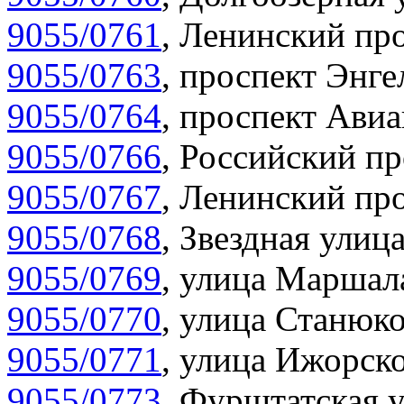
9055/0761
,
Ленинский про
9055/0763
,
проспект Энге
9055/0764
,
проспект Авиа
9055/0766
,
Российский пр
9055/0767
,
Ленинский про
9055/0768
,
Звездная улица
9055/0769
,
улица Маршала
9055/0770
,
улица Станюко
9055/0771
,
улица Ижорско
9055/0773
,
Фурштатская у