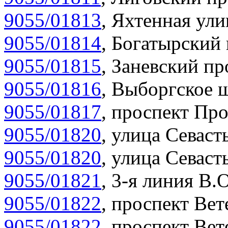
9055/01813
,
Яхтенная ули
9055/01814
,
Богатырский 
9055/01815
,
Заневский пр
9055/01816
,
Выборгское ш
9055/01817
,
проспект Про
9055/01820
,
улица Севасть
9055/01820
,
улица Севасть
9055/01821
,
3-я линия В.О
9055/01822
,
проспект Вет
9055/01822
,
проспект Вет