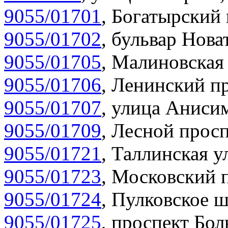
9055/01701
,
Богатырский 
9055/01702
,
бульвар Нова
9055/01705
,
Малиновская 
9055/01706
,
Ленинский пр
9055/01707
,
улица Анисим
9055/01709
,
Лесной просп
9055/01721
,
Таллинская у
9055/01723
,
Московский п
9055/01724
,
Пулковское ш
9055/01725
,
проспект Бол