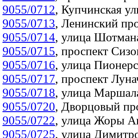
9055/0712
,
Купчинская ул
9055/0713
,
Ленинский про
9055/0714
,
улица Шотмана
9055/0715
,
проспект Сизо
9055/0716
,
улица Пионерс
9055/0717
,
проспект Луна
9055/0718
,
улица Маршала
9055/0720
,
Дворцовый про
9055/0722
,
улица Жоры Ан
9055/0725
,
улица Димитро