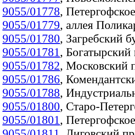
9055/01778
,
Петергофское
9055/01779
,
аллея Полика
9055/01780
,
Загребский бу
9055/01781
,
Богатырский 
9055/01782
,
Московский п
9055/01786
,
Комендантски
9055/01788
,
Индустриальн
9055/01800
,
Старо-Петерг
9055/01801
,
Петергофское
9055/01811
,
Лиговский пр