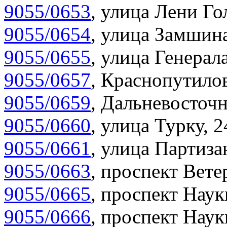
9055/0653
,
улица Лени Гол
9055/0654
,
улица Замшина
9055/0655
,
улица Генерала
9055/0657
,
Краснопутилов
9055/0659
,
Дальневосточн
9055/0660
,
улица Турку, 2
9055/0661
,
улица Партиза
9055/0663
,
проспект Вете
9055/0665
,
проспект Наук
9055/0666
,
проспект Наук