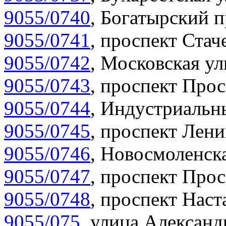
9055/0740
,
Богатырский п
9055/0741
,
проспект Стаче
9055/0742
,
Московская ул
9055/0743
,
проспект Прос
9055/0744
,
Индустриальны
9055/0745
,
проспект Лени
9055/0746
,
Новосмоленска
9055/0747
,
проспект Прос
9055/0748
,
проспект Наст
9055/075
,
улица Александр