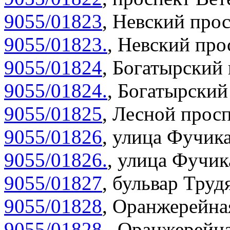
9055/01823
,
Невский прос
9055/01823.
,
Невский прос
9055/01824
,
Богатырский 
9055/01824.
,
Богатырский 
9055/01825
,
Лесной просп
9055/01826
,
улица Фучика
9055/01826.
,
улица Фучика
9055/01827
,
бульвар Труд
9055/01828
,
Оранжерейная
9055/01828.
,
Оранжерейна