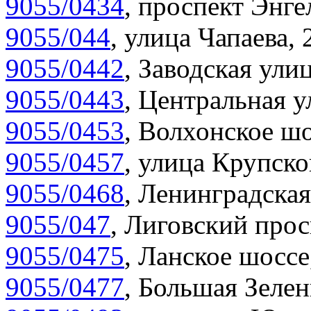
9055/0434
,
проспект Энгел
9055/044
,
улица Чапаева, 
9055/0442
,
Заводская улиц
9055/0443
,
Центральная у
9055/0453
,
Волхонское шо
9055/0457
,
улица Крупско
9055/0468
,
Ленинградская
9055/047
,
Лиговский прос
9055/0475
,
Ланское шоссе
9055/0477
,
Большая Зелен