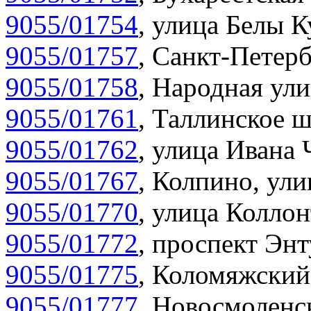
9055/01754
,
улица Белы К
9055/01757
,
Санкт-Петерб
9055/01758
,
Народная ули
9055/01761
,
Таллинское ш
9055/01762
,
улица Ивана 
9055/01767
,
Колпино, улиц
9055/01770
,
улица Коллон
9055/01772
,
проспект Энт
9055/01775
,
Коломяжский 
9055/01777
,
Новосмоленск