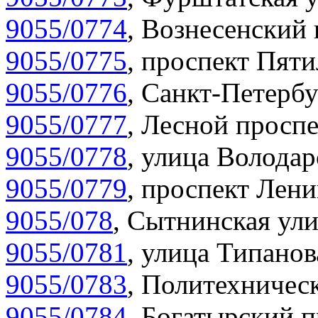
9055/0774
,
Вознесенский 
9055/0775
,
проспект Пяти
9055/0776
,
Санкт-Петербу
9055/0777
,
Лесной проспе
9055/0778
,
улица Володар
9055/0779
,
проспект Лени
9055/078
,
Сытнинская ули
9055/0781
,
улица Типанов
9055/0783
,
Политехническ
9055/0784
,
Богатырский п