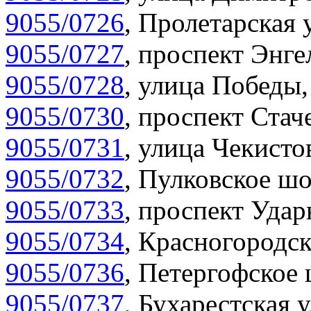
9055/0726
,
Пролетарская 
9055/0727
,
проспект Энгел
9055/0728
,
улица Победы,
9055/0730
,
проспект Стач
9055/0731
,
улица Чекистов
9055/0732
,
Пулковское шо
9055/0733
,
проспект Удар
9055/0734
,
Красногородск
9055/0736
,
Петергофское 
9055/0737
,
Бухарестская у