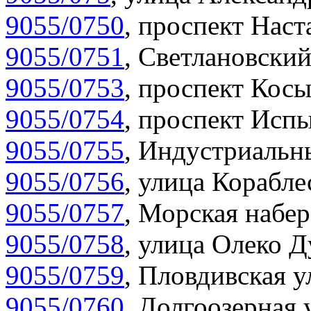
9055/0750
,
проспект Наста
9055/0751
,
Светлановский
9055/0753
,
проспект Косы
9055/0754
,
проспект Испы
9055/0755
,
Индустриальны
9055/0756
,
улица Корабле
9055/0757
,
Морская набер
9055/0758
,
улица Олеко Д
9055/0759
,
Пловдивская у
9055/0760
,
Долгоозерная 