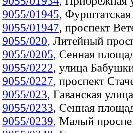
9055/01934
,
Прибрежная у
9055/01945
,
Фурштатская 
9055/01947
,
проспект Вет
9055/020
,
Литейный просп
9055/0205
,
Сенная площад
9055/0222
,
улица Бабушки
9055/0227
,
проспект Стаче
9055/023
,
Гаванская улица
9055/0233
,
Сенная площад
9055/0239
,
Малый проспек