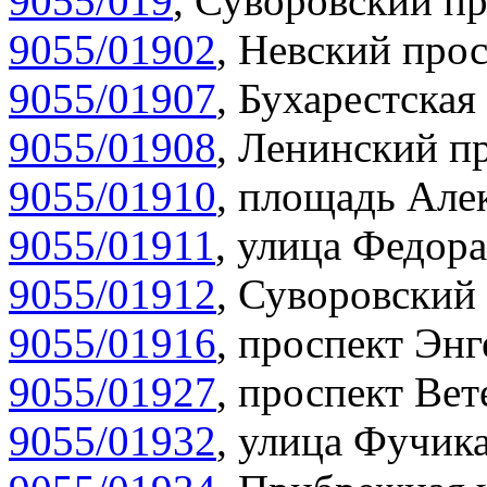
9055/019
,
Суворовский пр
9055/01902
,
Невский прос
9055/01907
,
Бухарестская 
9055/01908
,
Ленинский пр
9055/01910
,
площадь Алек
9055/01911
,
улица Федора
9055/01912
,
Суворовский 
9055/01916
,
проспект Энг
9055/01927
,
проспект Вет
9055/01932
,
улица Фучика