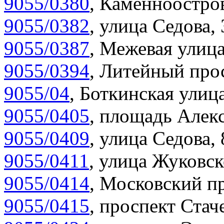
9055/0380
,
Каменноостров
9055/0382
,
улица Седова, 
9055/0387
,
Межевая улица
9055/0394
,
Литейный прос
9055/04
,
Боткинская улица
9055/0405
,
площадь Алекс
9055/0409
,
улица Седова,
9055/0411
,
улица Жуковск
9055/0414
,
Московский пр
9055/0415
,
проспект Стаче