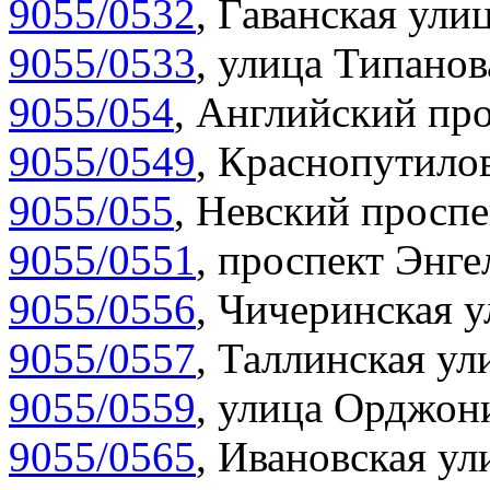
9055/0532
,
Гаванская улиц
9055/0533
,
улица Типанов
9055/054
,
Английский про
9055/0549
,
Краснопутилов
9055/055
,
Невский проспе
9055/0551
,
проспект Энгел
9055/0556
,
Чичеринская у
9055/0557
,
Таллинская ул
9055/0559
,
улица Орджони
9055/0565
,
Ивановская ул