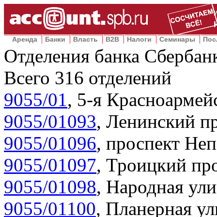
Аренда
Банки
Власть
B2B
Налоги
Семинары
Пос
Отделения банка Сбербан
Всего
316
отделений
9055/01
,
5-я Красноармейс
9055/01093
,
Ленинский пр
9055/01096
,
проспект Неп
9055/01097
,
Троицкий про
9055/01098
,
Народная ули
9055/01100
,
Планерная ул