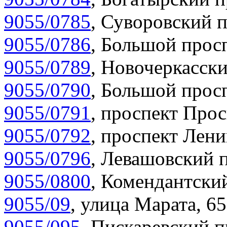
9055/0785
,
Суворовский п
9055/0786
,
Большой просп
9055/0789
,
Новочеркасски
9055/0790
,
Большой просп
9055/0791
,
проспект Прос
9055/0792
,
проспект Лени
9055/0796
,
Левашовский п
9055/0800
,
Комендантский
9055/09
,
улица Марата, 65
9055/095
,
Пискаревский п