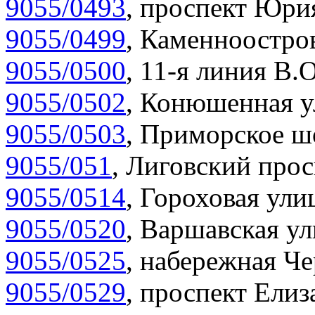
9055/0493
,
проспект Юрия
9055/0499
,
Каменноостров
9055/0500
,
11-я линия В.О
9055/0502
,
Конюшенная у
9055/0503
,
Приморское шо
9055/051
,
Лиговский прос
9055/0514
,
Гороховая улиц
9055/0520
,
Варшавская ул
9055/0525
,
набережная Че
9055/0529
,
проспект Елиза