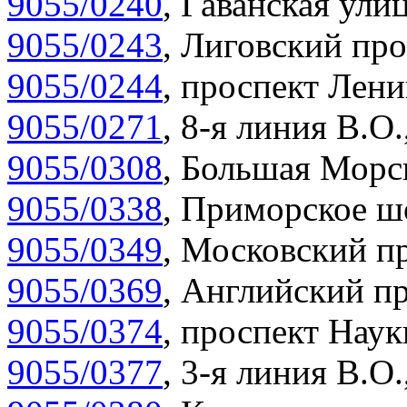
9055/0240
,
Гаванская улиц
9055/0243
,
Лиговский про
9055/0244
,
проспект Лени
9055/0271
,
8-я линия В.О.
9055/0308
,
Большая Морск
9055/0338
,
Приморское шо
9055/0349
,
Московский пр
9055/0369
,
Английский пр
9055/0374
,
проспект Наук
9055/0377
,
3-я линия В.О.