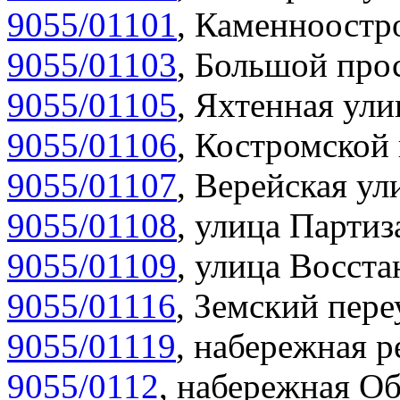
9055/01101
,
Каменноостро
9055/01103
,
Большой прос
9055/01105
,
Яхтенная ули
9055/01106
,
Костромской 
9055/01107
,
Верейская ул
9055/01108
,
улица Партиз
9055/01109
,
улица Восста
9055/01116
,
Земский пере
9055/01119
,
набережная р
9055/0112
,
набережная Об