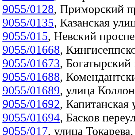
9055/0128
,
Приморский пр
9055/0135
,
Казанская улиц
9055/015
,
Невский проспе
9055/01668
,
Кингисеппско
9055/01673
,
Богатырский 
9055/01688
,
Комендантски
9055/01689
,
улица Коллон
9055/01692
,
Капитанская 
9055/01694
,
Басков переул
9055/017
,
улица Токарева,