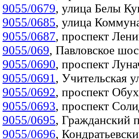
9055/0679
,
улица Белы Ку
9055/0685
,
улица Коммуна
9055/0687
,
проспект Лени
9055/069
,
Павловское шос
9055/0690
,
проспект Луна
9055/0691
,
Учительская у
9055/0692
,
проспект Обух
9055/0693
,
проспект Соли
9055/0695
,
Гражданский п
9055/0696
,
Кондратьевски