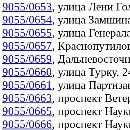
9055/0653
,
улица Лени Гол
9055/0654
,
улица Замшина
9055/0655
,
улица Генерала
9055/0657
,
Краснопутилов
9055/0659
,
Дальневосточн
9055/0660
,
улица Турку, 2
9055/0661
,
улица Партиза
9055/0663
,
проспект Вете
9055/0665
,
проспект Наук
9055/0666
,
проспект Наук