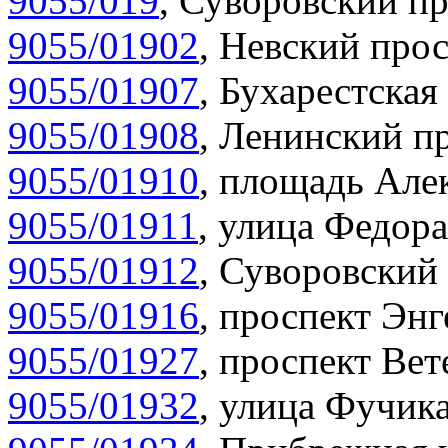
9055/019
,
Суворовский пр
9055/01902
,
Невский прос
9055/01907
,
Бухарестская 
9055/01908
,
Ленинский пр
9055/01910
,
площадь Алек
9055/01911
,
улица Федора
9055/01912
,
Суворовский 
9055/01916
,
проспект Энг
9055/01927
,
проспект Вет
9055/01932
,
улица Фучика