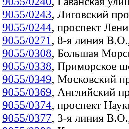
9055/0240
,
Гаванская улиц
9055/0243
,
Лиговский про
9055/0244
,
проспект Лени
9055/0271
,
8-я линия В.О.
9055/0308
,
Большая Морск
9055/0338
,
Приморское шо
9055/0349
,
Московский пр
9055/0369
,
Английский пр
9055/0374
,
проспект Наук
9055/0377
,
3-я линия В.О.