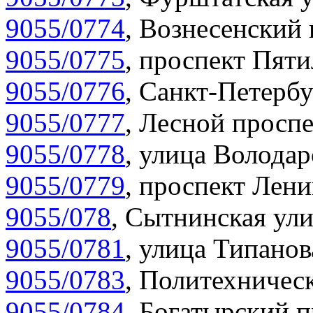
9055/0774
,
Вознесенский 
9055/0775
,
проспект Пяти
9055/0776
,
Санкт-Петербу
9055/0777
,
Лесной проспе
9055/0778
,
улица Володар
9055/0779
,
проспект Лени
9055/078
,
Сытнинская ули
9055/0781
,
улица Типанов
9055/0783
,
Политехническ
9055/0784
,
Богатырский п