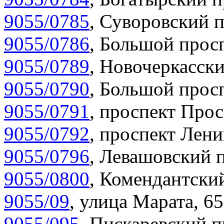
9055/0785
,
Суворовский п
9055/0786
,
Большой просп
9055/0789
,
Новочеркасски
9055/0790
,
Большой просп
9055/0791
,
проспект Прос
9055/0792
,
проспект Лени
9055/0796
,
Левашовский п
9055/0800
,
Комендантский
9055/09
,
улица Марата, 65
9055/095
,
Пискаревский п