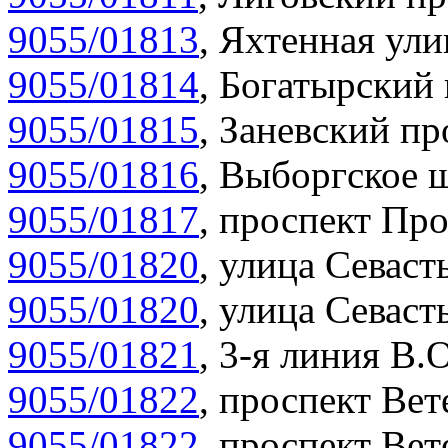
9055/01813
,
Яхтенная ули
9055/01814
,
Богатырский 
9055/01815
,
Заневский пр
9055/01816
,
Выборгское ш
9055/01817
,
проспект Про
9055/01820
,
улица Севасть
9055/01820
,
улица Севасть
9055/01821
,
3-я линия В.О
9055/01822
,
проспект Вет
9055/01822
,
проспект Вет