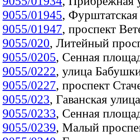
9055/01934
,
Прибрежная у
9055/01945
,
Фурштатская 
9055/01947
,
проспект Вет
9055/020
,
Литейный просп
9055/0205
,
Сенная площад
9055/0222
,
улица Бабушки
9055/0227
,
проспект Стаче
9055/023
,
Гаванская улица
9055/0233
,
Сенная площад
9055/0239
,
Малый проспек