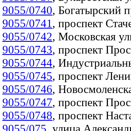
9055/0740
,
Богатырский п
9055/0741
,
проспект Стаче
9055/0742
,
Московская ул
9055/0743
,
проспект Прос
9055/0744
,
Индустриальны
9055/0745
,
проспект Лени
9055/0746
,
Новосмоленска
9055/0747
,
проспект Прос
9055/0748
,
проспект Наст
9055/075
,
улица Александр