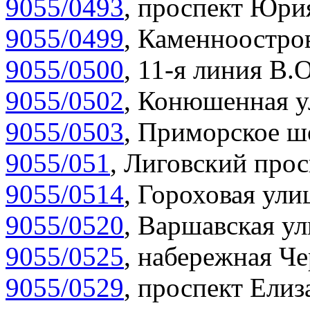
9055/0493
,
проспект Юрия
9055/0499
,
Каменноостров
9055/0500
,
11-я линия В.О
9055/0502
,
Конюшенная у
9055/0503
,
Приморское шо
9055/051
,
Лиговский прос
9055/0514
,
Гороховая улиц
9055/0520
,
Варшавская ул
9055/0525
,
набережная Че
9055/0529
,
проспект Елиза