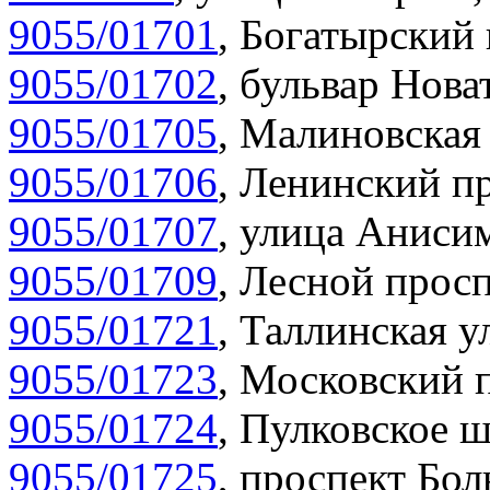
9055/01701
,
Богатырский 
9055/01702
,
бульвар Нова
9055/01705
,
Малиновская 
9055/01706
,
Ленинский пр
9055/01707
,
улица Анисим
9055/01709
,
Лесной просп
9055/01721
,
Таллинская у
9055/01723
,
Московский п
9055/01724
,
Пулковское ш
9055/01725
,
проспект Бол