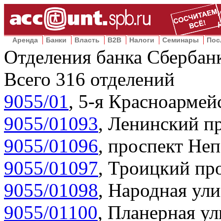
Аренда
Банки
Власть
B2B
Налоги
Семинары
Пос
Отделения банка Сбербан
Всего
316
отделений
9055/01
,
5-я Красноармейс
9055/01093
,
Ленинский пр
9055/01096
,
проспект Неп
9055/01097
,
Троицкий про
9055/01098
,
Народная ули
9055/01100
,
Планерная ул