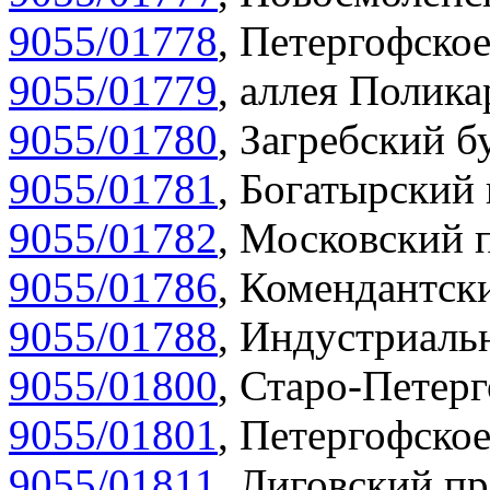
9055/01778
,
Петергофское
9055/01779
,
аллея Полика
9055/01780
,
Загребский бу
9055/01781
,
Богатырский 
9055/01782
,
Московский п
9055/01786
,
Комендантски
9055/01788
,
Индустриальн
9055/01800
,
Старо-Петерг
9055/01801
,
Петергофское
9055/01811
,
Лиговский пр