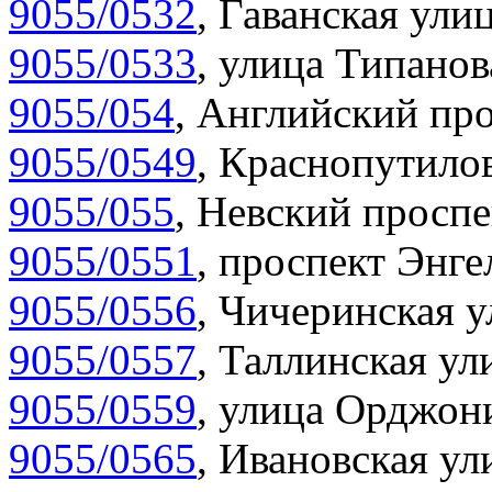
9055/0532
,
Гаванская улиц
9055/0533
,
улица Типанов
9055/054
,
Английский про
9055/0549
,
Краснопутилов
9055/055
,
Невский проспе
9055/0551
,
проспект Энгел
9055/0556
,
Чичеринская у
9055/0557
,
Таллинская ул
9055/0559
,
улица Орджони
9055/0565
,
Ивановская ул