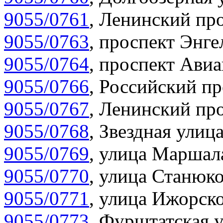
9055/0761
,
Ленинский про
9055/0763
,
проспект Энге
9055/0764
,
проспект Авиа
9055/0766
,
Российский пр
9055/0767
,
Ленинский про
9055/0768
,
Звездная улица
9055/0769
,
улица Маршала
9055/0770
,
улица Станюко
9055/0771
,
улица Ижорско
9055/0773
,
Фурштатская у