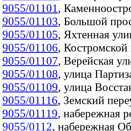
9055/01101
,
Каменноостро
9055/01103
,
Большой прос
9055/01105
,
Яхтенная ули
9055/01106
,
Костромской 
9055/01107
,
Верейская ул
9055/01108
,
улица Партиз
9055/01109
,
улица Восста
9055/01116
,
Земский пере
9055/01119
,
набережная р
9055/0112
,
набережная Об