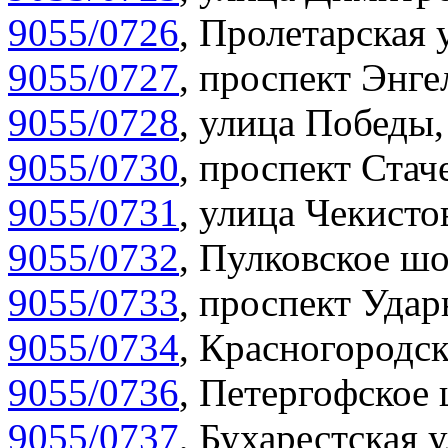
9055/0726
,
Пролетарская 
9055/0727
,
проспект Энгел
9055/0728
,
улица Победы,
9055/0730
,
проспект Стач
9055/0731
,
улица Чекистов
9055/0732
,
Пулковское шо
9055/0733
,
проспект Удар
9055/0734
,
Красногородск
9055/0736
,
Петергофское 
9055/0737
,
Бухарестская у