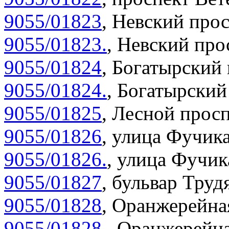
9055/01823
,
Невский прос
9055/01823.
,
Невский прос
9055/01824
,
Богатырский 
9055/01824.
,
Богатырский 
9055/01825
,
Лесной просп
9055/01826
,
улица Фучика
9055/01826.
,
улица Фучика
9055/01827
,
бульвар Труд
9055/01828
,
Оранжерейная
9055/01828.
,
Оранжерейна