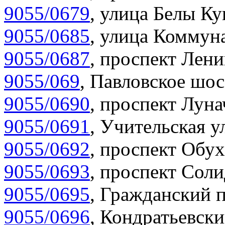
9055/0679
,
улица Белы Ку
9055/0685
,
улица Коммуна
9055/0687
,
проспект Лени
9055/069
,
Павловское шос
9055/0690
,
проспект Луна
9055/0691
,
Учительская у
9055/0692
,
проспект Обух
9055/0693
,
проспект Соли
9055/0695
,
Гражданский п
9055/0696
,
Кондратьевски