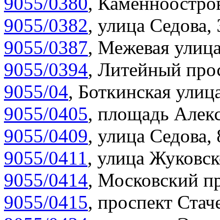
9055/0380
,
Каменноостров
9055/0382
,
улица Седова, 
9055/0387
,
Межевая улица
9055/0394
,
Литейный прос
9055/04
,
Боткинская улица
9055/0405
,
площадь Алекс
9055/0409
,
улица Седова,
9055/0411
,
улица Жуковск
9055/0414
,
Московский пр
9055/0415
,
проспект Стаче