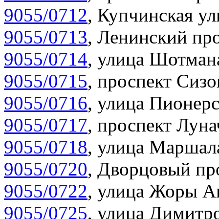
9055/0712
,
Купчинская ул
9055/0713
,
Ленинский про
9055/0714
,
улица Шотмана
9055/0715
,
проспект Сизо
9055/0716
,
улица Пионерс
9055/0717
,
проспект Луна
9055/0718
,
улица Маршала
9055/0720
,
Дворцовый про
9055/0722
,
улица Жоры Ан
9055/0725
,
улица Димитро