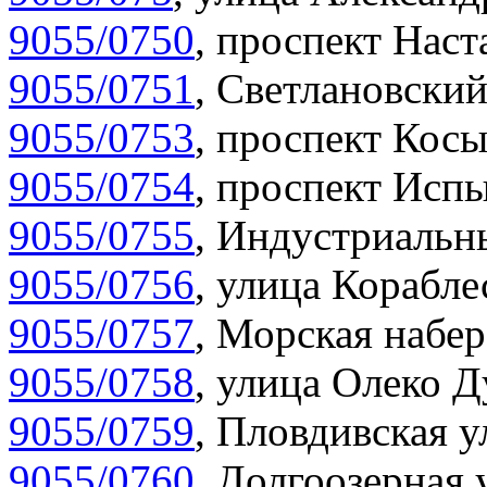
9055/0750
,
проспект Наста
9055/0751
,
Светлановский
9055/0753
,
проспект Косы
9055/0754
,
проспект Испы
9055/0755
,
Индустриальны
9055/0756
,
улица Корабле
9055/0757
,
Морская набер
9055/0758
,
улица Олеко Д
9055/0759
,
Пловдивская у
9055/0760
,
Долгоозерная 