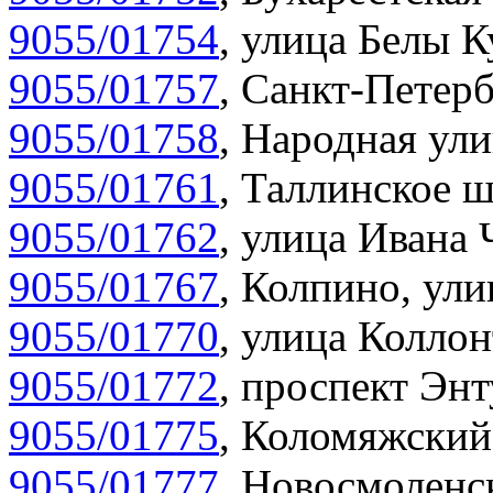
9055/01754
,
улица Белы К
9055/01757
,
Санкт-Петерб
9055/01758
,
Народная ули
9055/01761
,
Таллинское ш
9055/01762
,
улица Ивана 
9055/01767
,
Колпино, улиц
9055/01770
,
улица Коллон
9055/01772
,
проспект Энт
9055/01775
,
Коломяжский 
9055/01777
,
Новосмоленск