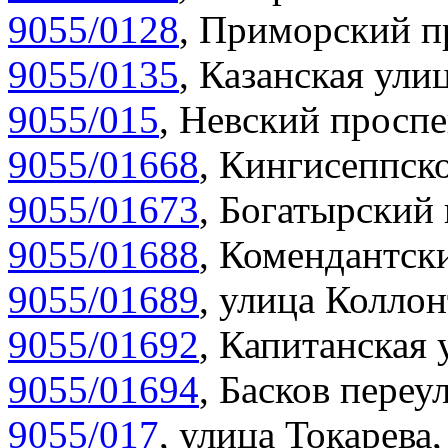
9055/0128
,
Приморский пр
9055/0135
,
Казанская улиц
9055/015
,
Невский проспе
9055/01668
,
Кингисеппско
9055/01673
,
Богатырский 
9055/01688
,
Комендантски
9055/01689
,
улица Коллон
9055/01692
,
Капитанская 
9055/01694
,
Басков переул
9055/017
,
улица Токарева,