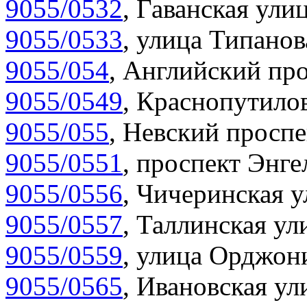
9055/0532
,
Гаванская улиц
9055/0533
,
улица Типанов
9055/054
,
Английский про
9055/0549
,
Краснопутилов
9055/055
,
Невский проспе
9055/0551
,
проспект Энгел
9055/0556
,
Чичеринская у
9055/0557
,
Таллинская ул
9055/0559
,
улица Орджони
9055/0565
,
Ивановская ул