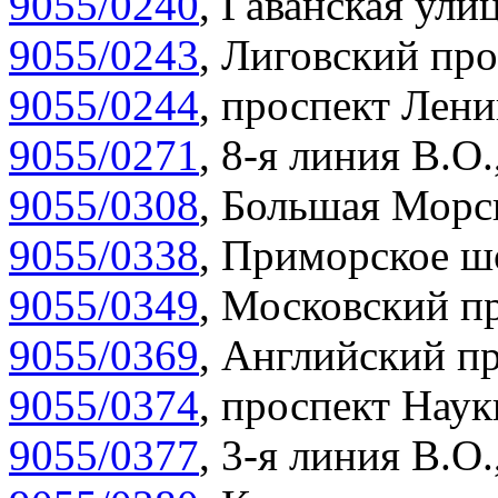
9055/0240
,
Гаванская улиц
9055/0243
,
Лиговский про
9055/0244
,
проспект Лени
9055/0271
,
8-я линия В.О.
9055/0308
,
Большая Морск
9055/0338
,
Приморское шо
9055/0349
,
Московский пр
9055/0369
,
Английский пр
9055/0374
,
проспект Наук
9055/0377
,
3-я линия В.О.