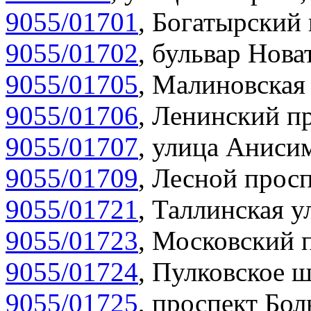
9055/01701
,
Богатырский 
9055/01702
,
бульвар Нова
9055/01705
,
Малиновская 
9055/01706
,
Ленинский пр
9055/01707
,
улица Анисим
9055/01709
,
Лесной просп
9055/01721
,
Таллинская у
9055/01723
,
Московский п
9055/01724
,
Пулковское ш
9055/01725
,
проспект Бол