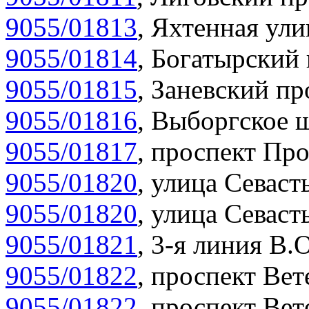
9055/01813
,
Яхтенная ули
9055/01814
,
Богатырский 
9055/01815
,
Заневский пр
9055/01816
,
Выборгское ш
9055/01817
,
проспект Про
9055/01820
,
улица Севасть
9055/01820
,
улица Севасть
9055/01821
,
3-я линия В.О
9055/01822
,
проспект Вет
9055/01822
,
проспект Вет