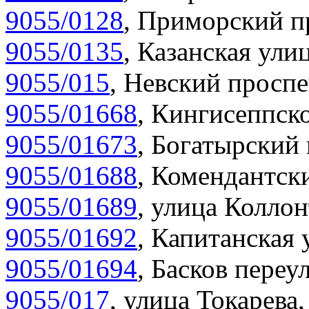
9055/0128
,
Приморский пр
9055/0135
,
Казанская улиц
9055/015
,
Невский проспе
9055/01668
,
Кингисеппско
9055/01673
,
Богатырский 
9055/01688
,
Комендантски
9055/01689
,
улица Коллон
9055/01692
,
Капитанская 
9055/01694
,
Басков переул
9055/017
,
улица Токарева,