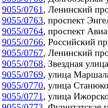
9055/0761
,
Ленинский про
9055/0763
,
проспект Энге
9055/0764
,
проспект Авиа
9055/0766
,
Российский пр
9055/0767
,
Ленинский про
9055/0768
,
Звездная улица
9055/0769
,
улица Маршала
9055/0770
,
улица Станюко
9055/0771
,
улица Ижорско
9055/0773
,
Фурштатская у