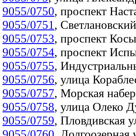
9055/0750
,
проспект Наста
9055/0751
,
Светлановский
9055/0753
,
проспект Косы
9055/0754
,
проспект Испы
9055/0755
,
Индустриальны
9055/0756
,
улица Корабле
9055/0757
,
Морская набер
9055/0758
,
улица Олеко Д
9055/0759
,
Пловдивская у
9055/0760
,
Долгоозерная 