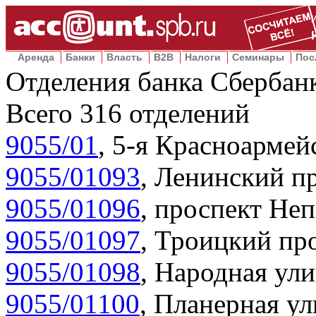
Аренда
Банки
Власть
B2B
Налоги
Семинары
Пос
Отделения банка Сбербан
Всего
316
отделений
9055/01
,
5-я Красноармейс
9055/01093
,
Ленинский пр
9055/01096
,
проспект Неп
9055/01097
,
Троицкий про
9055/01098
,
Народная ули
9055/01100
,
Планерная ул