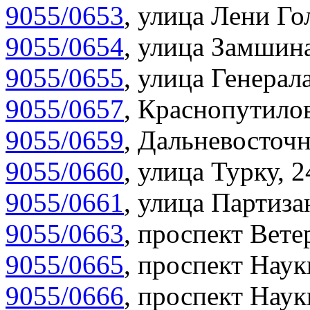
9055/0653
,
улица Лени Гол
9055/0654
,
улица Замшина
9055/0655
,
улица Генерала
9055/0657
,
Краснопутилов
9055/0659
,
Дальневосточн
9055/0660
,
улица Турку, 2
9055/0661
,
улица Партиза
9055/0663
,
проспект Вете
9055/0665
,
проспект Наук
9055/0666
,
проспект Наук