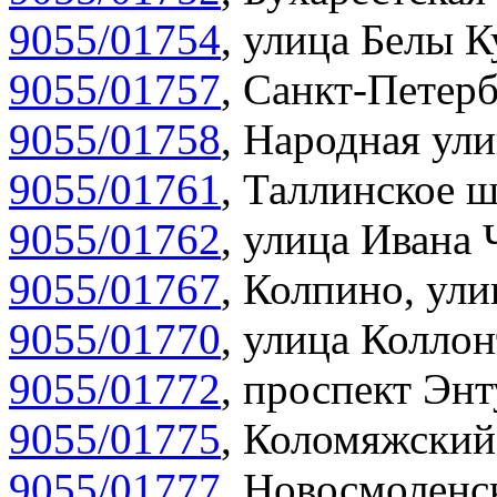
9055/01754
,
улица Белы К
9055/01757
,
Санкт-Петерб
9055/01758
,
Народная ули
9055/01761
,
Таллинское ш
9055/01762
,
улица Ивана 
9055/01767
,
Колпино, улиц
9055/01770
,
улица Коллон
9055/01772
,
проспект Энт
9055/01775
,
Коломяжский 
9055/01777
,
Новосмоленск