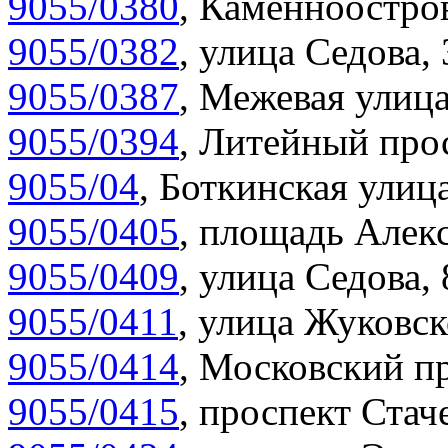
9055/0380
,
Каменноостров
9055/0382
,
улица Седова, 
9055/0387
,
Межевая улица
9055/0394
,
Литейный прос
9055/04
,
Боткинская улица
9055/0405
,
площадь Алекс
9055/0409
,
улица Седова,
9055/0411
,
улица Жуковск
9055/0414
,
Московский пр
9055/0415
,
проспект Стаче