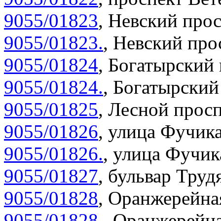
9055/01823
,
Невский прос
9055/01823.
,
Невский прос
9055/01824
,
Богатырский 
9055/01824.
,
Богатырский 
9055/01825
,
Лесной просп
9055/01826
,
улица Фучика
9055/01826.
,
улица Фучика
9055/01827
,
бульвар Труд
9055/01828
,
Оранжерейная
9055/01828.
,
Оранжерейна