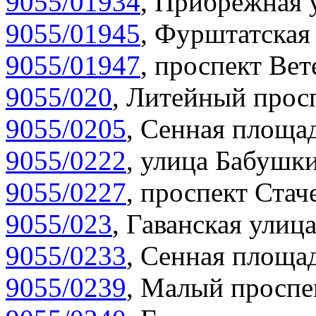
9055/01934
,
Прибрежная у
9055/01945
,
Фурштатская 
9055/01947
,
проспект Вет
9055/020
,
Литейный просп
9055/0205
,
Сенная площад
9055/0222
,
улица Бабушки
9055/0227
,
проспект Стаче
9055/023
,
Гаванская улица
9055/0233
,
Сенная площад
9055/0239
,
Малый проспек