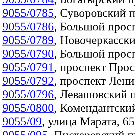
9055/0785
,
Суворовский п
9055/0786
,
Большой просп
9055/0789
,
Новочеркасски
9055/0790
,
Большой просп
9055/0791
,
проспект Прос
9055/0792
,
проспект Лени
9055/0796
,
Левашовский п
9055/0800
,
Комендантский
9055/09
,
улица Марата, 65
9055/095
,
Пискаревский п