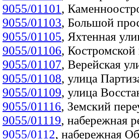
9055/01101
,
Каменноостро
9055/01103
,
Большой прос
9055/01105
,
Яхтенная ули
9055/01106
,
Костромской 
9055/01107
,
Верейская ул
9055/01108
,
улица Партиз
9055/01109
,
улица Восста
9055/01116
,
Земский пере
9055/01119
,
набережная р
9055/0112
,
набережная Об