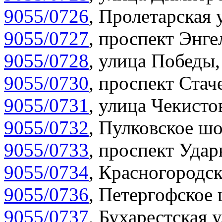
9055/0726
,
Пролетарская 
9055/0727
,
проспект Энгел
9055/0728
,
улица Победы,
9055/0730
,
проспект Стач
9055/0731
,
улица Чекистов
9055/0732
,
Пулковское шо
9055/0733
,
проспект Удар
9055/0734
,
Красногородск
9055/0736
,
Петергофское 
9055/0737
,
Бухарестская у