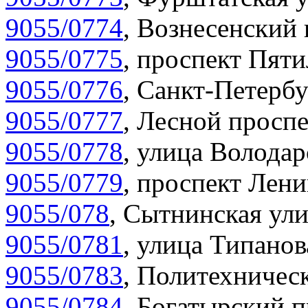
9055/0774
,
Вознесенский 
9055/0775
,
проспект Пяти
9055/0776
,
Санкт-Петербу
9055/0777
,
Лесной проспе
9055/0778
,
улица Володар
9055/0779
,
проспект Лени
9055/078
,
Сытнинская ули
9055/0781
,
улица Типанов
9055/0783
,
Политехническ
9055/0784
,
Богатырский п