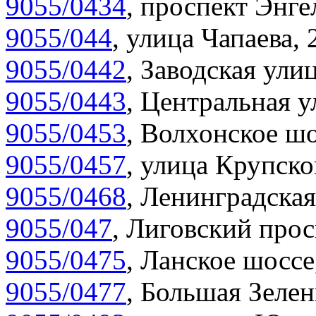
9055/0434
,
проспект Энгел
9055/044
,
улица Чапаева, 
9055/0442
,
Заводская улиц
9055/0443
,
Центральная у
9055/0453
,
Волхонское шо
9055/0457
,
улица Крупско
9055/0468
,
Ленинградская
9055/047
,
Лиговский прос
9055/0475
,
Ланское шоссе
9055/0477
,
Большая Зелен