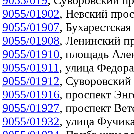
9055/019
,
Суворовский пр
9055/01902
,
Невский прос
9055/01907
,
Бухарестская 
9055/01908
,
Ленинский пр
9055/01910
,
площадь Алек
9055/01911
,
улица Федора
9055/01912
,
Суворовский 
9055/01916
,
проспект Энг
9055/01927
,
проспект Вет
9055/01932
,
улица Фучика