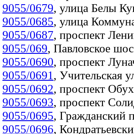
9055/0679
,
улица Белы Ку
9055/0685
,
улица Коммуна
9055/0687
,
проспект Лени
9055/069
,
Павловское шос
9055/0690
,
проспект Луна
9055/0691
,
Учительская у
9055/0692
,
проспект Обух
9055/0693
,
проспект Соли
9055/0695
,
Гражданский п
9055/0696
,
Кондратьевски