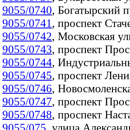
9055/0740
,
Богатырский п
9055/0741
,
проспект Стаче
9055/0742
,
Московская ул
9055/0743
,
проспект Прос
9055/0744
,
Индустриальны
9055/0745
,
проспект Лени
9055/0746
,
Новосмоленска
9055/0747
,
проспект Прос
9055/0748
,
проспект Наст
9055/075
,
улица Александр