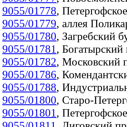
9055/01778
,
Петергофское
9055/01779
,
аллея Полика
9055/01780
,
Загребский бу
9055/01781
,
Богатырский 
9055/01782
,
Московский п
9055/01786
,
Комендантски
9055/01788
,
Индустриальн
9055/01800
,
Старо-Петерг
9055/01801
,
Петергофское
9055/01811
,
Лиговский пр