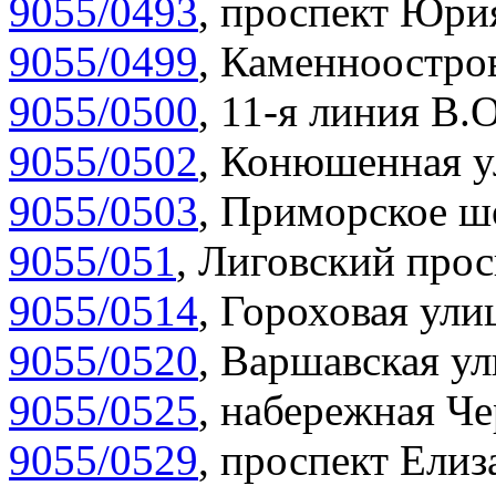
9055/0493
,
проспект Юрия
9055/0499
,
Каменноостров
9055/0500
,
11-я линия В.О
9055/0502
,
Конюшенная у
9055/0503
,
Приморское шо
9055/051
,
Лиговский прос
9055/0514
,
Гороховая улиц
9055/0520
,
Варшавская ул
9055/0525
,
набережная Че
9055/0529
,
проспект Елиза