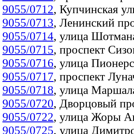
9055/0712
,
Купчинская ул
9055/0713
,
Ленинский про
9055/0714
,
улица Шотмана
9055/0715
,
проспект Сизо
9055/0716
,
улица Пионерс
9055/0717
,
проспект Луна
9055/0718
,
улица Маршала
9055/0720
,
Дворцовый про
9055/0722
,
улица Жоры Ан
9055/0725
,
улица Димитро