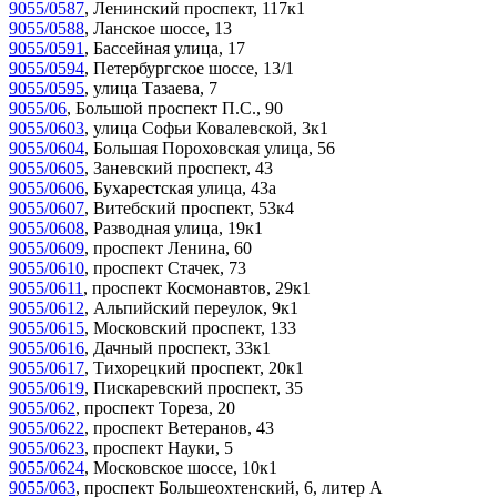
9055/0587
,
Ленинский проспект, 117к1
9055/0588
,
Ланское шоссе, 13
9055/0591
,
Бассейная улица, 17
9055/0594
,
Петербургское шоссе, 13/1
9055/0595
,
улица Тазаева, 7
9055/06
,
Большой проспект П.С., 90
9055/0603
,
улица Софьи Ковалевской, 3к1
9055/0604
,
Большая Пороховская улица, 56
9055/0605
,
Заневский проспект, 43
9055/0606
,
Бухарестская улица, 43а
9055/0607
,
Витебский проспект, 53к4
9055/0608
,
Разводная улица, 19к1
9055/0609
,
проспект Ленина, 60
9055/0610
,
проспект Стачек, 73
9055/0611
,
проспект Космонавтов, 29к1
9055/0612
,
Альпийский переулок, 9к1
9055/0615
,
Московский проспект, 133
9055/0616
,
Дачный проспект, 33к1
9055/0617
,
Тихорецкий проспект, 20к1
9055/0619
,
Пискаревский проспект, 35
9055/062
,
проспект Тореза, 20
9055/0622
,
проспект Ветеранов, 43
9055/0623
,
проспект Науки, 5
9055/0624
,
Московское шоссе, 10к1
9055/063
,
проспект Большеохтенский, 6, литер А