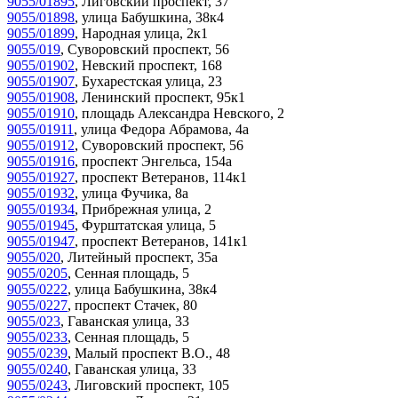
9055/01895
,
Лиговский проспект, 37
9055/01898
,
улица Бабушкина, 38к4
9055/01899
,
Народная улица, 2к1
9055/019
,
Суворовский проспект, 56
9055/01902
,
Невский проспект, 168
9055/01907
,
Бухарестская улица, 23
9055/01908
,
Ленинский проспект, 95к1
9055/01910
,
площадь Александра Невского, 2
9055/01911
,
улица Федора Абрамова, 4а
9055/01912
,
Суворовский проспект, 56
9055/01916
,
проспект Энгельса, 154а
9055/01927
,
проспект Ветеранов, 114к1
9055/01932
,
улица Фучика, 8а
9055/01934
,
Прибрежная улица, 2
9055/01945
,
Фурштатская улица, 5
9055/01947
,
проспект Ветеранов, 141к1
9055/020
,
Литейный проспект, 35а
9055/0205
,
Сенная площадь, 5
9055/0222
,
улица Бабушкина, 38к4
9055/0227
,
проспект Стачек, 80
9055/023
,
Гаванская улица, 33
9055/0233
,
Сенная площадь, 5
9055/0239
,
Малый проспект В.О., 48
9055/0240
,
Гаванская улица, 33
9055/0243
,
Лиговский проспект, 105