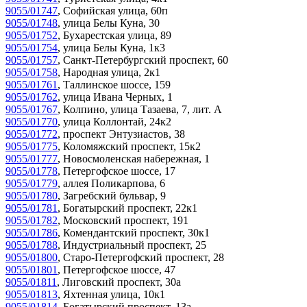
9055/01747
,
Софийская улица, 60п
9055/01748
,
улица Белы Куна, 30
9055/01752
,
Бухарестская улица, 89
9055/01754
,
улица Белы Куна, 1к3
9055/01757
,
Санкт-Петербургский проспект, 60
9055/01758
,
Народная улица, 2к1
9055/01761
,
Таллинское шоссе, 159
9055/01762
,
улица Ивана Черных, 1
9055/01767
,
Колпино, улица Тазаева, 7, лит. А
9055/01770
,
улица Коллонтай, 24к2
9055/01772
,
проспект Энтузиастов, 38
9055/01775
,
Коломяжский проспект, 15к2
9055/01777
,
Новосмоленская набережная, 1
9055/01778
,
Петергофское шоссе, 17
9055/01779
,
аллея Поликарпова, 6
9055/01780
,
Загребский бульвар, 9
9055/01781
,
Богатырский проспект, 22к1
9055/01782
,
Московский проспект, 191
9055/01786
,
Комендантский проспект, 30к1
9055/01788
,
Индустриальный проспект, 25
9055/01800
,
Старо-Петергофский проспект, 28
9055/01801
,
Петергофское шоссе, 47
9055/01811
,
Лиговский проспект, 30а
9055/01813
,
Яхтенная улица, 10к1
9055/01814
,
Богатырский проспект, 13а