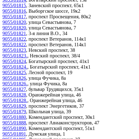
9055/01815
,
Заневский проспект, 65к1
9055/01816
,
Выборгское шоссе, 19к2
9055/01817
,
проспект Просвещения, 80к2
9055/01820
,
улица Севастьянова, 7
9055/01820
,
улица Севастьянова, 7
9055/01821
,
3-я линия В.О., 34
9055/01822
,
проспект Ветеранов, 114к1
9055/01822
,
проспект Ветеранов, 114к1
9055/01823
,
Невский проспект, 38
9055/01823.
,
Невский проспект, 38/4
9055/01824
,
Богатырский проспект, 41к1
9055/01824.
,
Богатырский проспект, 41к1
9055/01825
,
Лесной проспект, 19
9055/01826
,
улица Фучика, 8а
9055/01826.
,
улица Фучика, 8а
9055/01827
,
бульвар Трудящихся, 35к1
9055/01828
,
Оранжерейная улица, 46
9055/01828.
,
Оранжерейная улица, 46
9055/01829
,
проспект Энергетиков, 37
9055/01879
,
Школьная улица, 39
9055/01880
,
Комендантский проспект, 30к1
9055/01888
,
проспект Авиаконструкторов, 47
9055/01890
,
Комендантский проспект, 51к1
9055/01891
,
Думская улица, 1