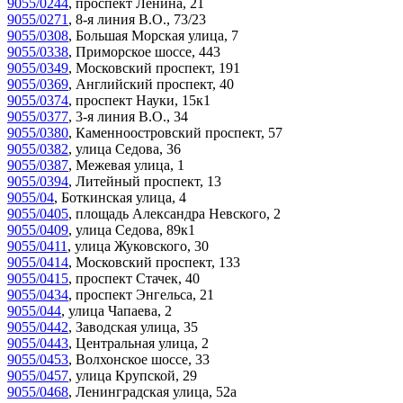
9055/0244
,
проспект Ленина, 21
9055/0271
,
8-я линия В.О., 73/23
9055/0308
,
Большая Морская улица, 7
9055/0338
,
Приморское шоссе, 443
9055/0349
,
Московский проспект, 191
9055/0369
,
Английский проспект, 40
9055/0374
,
проспект Науки, 15к1
9055/0377
,
3-я линия В.О., 34
9055/0380
,
Каменноостровский проспект, 57
9055/0382
,
улица Седова, 36
9055/0387
,
Межевая улица, 1
9055/0394
,
Литейный проспект, 13
9055/04
,
Боткинская улица, 4
9055/0405
,
площадь Александра Невского, 2
9055/0409
,
улица Седова, 89к1
9055/0411
,
улица Жуковского, 30
9055/0414
,
Московский проспект, 133
9055/0415
,
проспект Стачек, 40
9055/0434
,
проспект Энгельса, 21
9055/044
,
улица Чапаева, 2
9055/0442
,
Заводская улица, 35
9055/0443
,
Центральная улица, 2
9055/0453
,
Волхонское шоссе, 33
9055/0457
,
улица Крупской, 29
9055/0468
,
Ленинградская улица, 52а