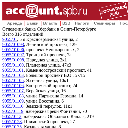
Аренда
Банки
Власть
B2B
Налоги
Семинары
Пос
Отделения банка Сбербанк в Санкт-Петербурге
Всего
316
отделений
9055/01
,
5-я Красноармейская улица, 2
9055/01093
,
Ленинский проспект, 129
9055/01096
,
проспект Непокоренных, 2
9055/01097
,
Троицкий проспект, 7а
9055/01098
,
Народная улица, 2к1
9055/01100
,
Планерная улица, 47к3
9055/01101
,
Каменноостровский проспект, 41
9055/01103
,
Большой проспект В.О., 57/15
9055/01105
,
Яхтенная улица, 10к1
9055/01106
,
Костромской проспект, 24
9055/01107
,
Верейская улица, 16
9055/01108
,
улица Партизана Германа, 14
9055/01109
,
улица Восстания, 6
9055/01116
,
Земский переулок, 11к1
9055/01119
,
набережная реки Фонтанки, 70
9055/0112
,
набережная Обводного Канала, 219
9055/0128
,
Приморский проспект, 27
9055/0135
,
Казанская улица, 8