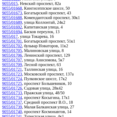
9055/015
,
Невский проспект, 82а
9055/01668
,
Кингисеппское шоссе, 50
9055/01673
,
Богатырский проспект, 43
9055/01688
,
Комендантский проспект, 30к1
9055/01689
,
улица Коллонтай, 24к2
9055/01692
,
Капитанская улица, 4
9055/01694
,
Басков переулок, 13
9055/017
,
улица Токарева, 16
9055/01701
,
Богатырский проспект, 51к1
9055/01702
,
бульвар Новаторов, 11к2
9055/01705
,
Малиновская улица, 8
9055/01706
,
Ленинский проспект, 129
9055/01707
,
улица Анисимова, 5к7
9055/01709
,
Лесной проспект, 63
9055/01721
,
Таллинская улица, 16
9055/01723
,
Московский проспект, 137а
9055/01724
,
Пулковское шоссе, 17к2
9055/01725
,
проспект Большевиков, 10
9055/01726
,
Садовая улица, 28к42
9055/01733
,
Пражская улица, 48/50
9055/01734
,
проспект Косыгина, 17к1
9055/01737
,
Средний проспект В.О., 18
9055/01739
,
Малая Балканская улица, 27
9055/01740
,
проспект Космонавтов, 14
9055/01741
,
Туристская улица, 4к1