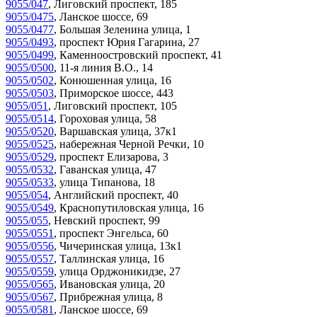
9055/047
,
Лиговский проспект, 185
9055/0475
,
Ланское шоссе, 69
9055/0477
,
Большая Зеленина улица, 1
9055/0493
,
проспект Юрия Гагарина, 27
9055/0499
,
Каменноостровский проспект, 41
9055/0500
,
11-я линия В.О., 14
9055/0502
,
Конюшенная улица, 16
9055/0503
,
Приморское шоссе, 443
9055/051
,
Лиговский проспект, 105
9055/0514
,
Гороховая улица, 58
9055/0520
,
Варшавская улица, 37к1
9055/0525
,
набережная Черной Речки, 10
9055/0529
,
проспект Елизарова, 3
9055/0532
,
Гаванская улица, 47
9055/0533
,
улица Типанова, 18
9055/054
,
Английский проспект, 40
9055/0549
,
Краснопутиловская улица, 16
9055/055
,
Невский проспект, 99
9055/0551
,
проспект Энгельса, 60
9055/0556
,
Чичеринская улица, 13к1
9055/0557
,
Таллинская улица, 16
9055/0559
,
улица Орджоникидзе, 27
9055/0565
,
Ивановская улица, 20
9055/0567
,
Прибрежная улица, 8
9055/0581
,
Ланское шоссе, 69