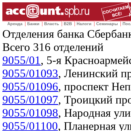
Аренда
Банки
Власть
B2B
Налоги
Семинары
Пос
Отделения банка Сбербан
Всего
316
отделений
9055/01
,
5-я Красноармейс
9055/01093
,
Ленинский пр
9055/01096
,
проспект Неп
9055/01097
,
Троицкий про
9055/01098
,
Народная ули
9055/01100
,
Планерная ул