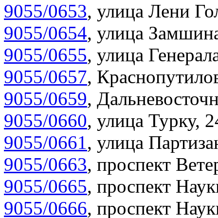
9055/0653
,
улица Лени Гол
9055/0654
,
улица Замшина
9055/0655
,
улица Генерала
9055/0657
,
Краснопутилов
9055/0659
,
Дальневосточн
9055/0660
,
улица Турку, 2
9055/0661
,
улица Партиза
9055/0663
,
проспект Вете
9055/0665
,
проспект Наук
9055/0666
,
проспект Наук