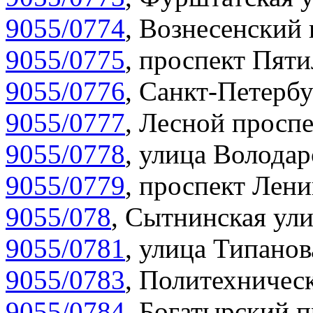
9055/0774
,
Вознесенский 
9055/0775
,
проспект Пяти
9055/0776
,
Санкт-Петербу
9055/0777
,
Лесной проспе
9055/0778
,
улица Володар
9055/0779
,
проспект Лени
9055/078
,
Сытнинская ули
9055/0781
,
улица Типанов
9055/0783
,
Политехническ
9055/0784
,
Богатырский п