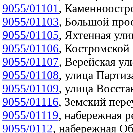
9055/01101
,
Каменноостро
9055/01103
,
Большой прос
9055/01105
,
Яхтенная ули
9055/01106
,
Костромской 
9055/01107
,
Верейская ул
9055/01108
,
улица Партиз
9055/01109
,
улица Восста
9055/01116
,
Земский пере
9055/01119
,
набережная р
9055/0112
,
набережная Об