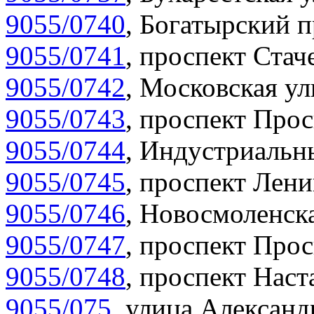
9055/0740
,
Богатырский п
9055/0741
,
проспект Стаче
9055/0742
,
Московская ул
9055/0743
,
проспект Прос
9055/0744
,
Индустриальны
9055/0745
,
проспект Лени
9055/0746
,
Новосмоленска
9055/0747
,
проспект Прос
9055/0748
,
проспект Наст
9055/075
,
улица Александр