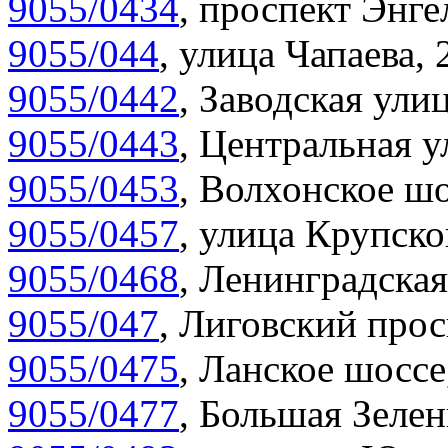
9055/0434
,
проспект Энгел
9055/044
,
улица Чапаева, 
9055/0442
,
Заводская улиц
9055/0443
,
Центральная у
9055/0453
,
Волхонское шо
9055/0457
,
улица Крупско
9055/0468
,
Ленинградская
9055/047
,
Лиговский прос
9055/0475
,
Ланское шоссе
9055/0477
,
Большая Зелен