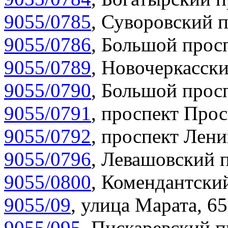
9055/0785
,
Суворовский п
9055/0786
,
Большой просп
9055/0789
,
Новочеркасски
9055/0790
,
Большой просп
9055/0791
,
проспект Прос
9055/0792
,
проспект Лени
9055/0796
,
Левашовский п
9055/0800
,
Комендантский
9055/09
,
улица Марата, 65
9055/095
,
Пискаревский п