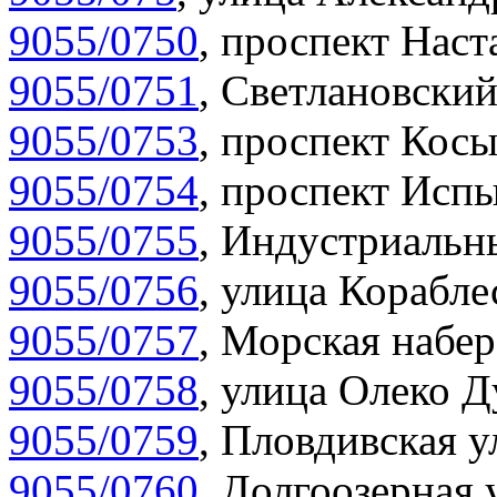
9055/0750
,
проспект Наста
9055/0751
,
Светлановский
9055/0753
,
проспект Косы
9055/0754
,
проспект Испы
9055/0755
,
Индустриальны
9055/0756
,
улица Корабле
9055/0757
,
Морская набер
9055/0758
,
улица Олеко Д
9055/0759
,
Пловдивская у
9055/0760
,
Долгоозерная 