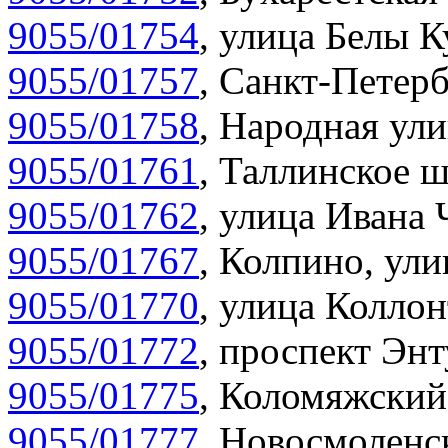
9055/01754
,
улица Белы К
9055/01757
,
Санкт-Петерб
9055/01758
,
Народная ули
9055/01761
,
Таллинское ш
9055/01762
,
улица Ивана 
9055/01767
,
Колпино, улиц
9055/01770
,
улица Коллон
9055/01772
,
проспект Энт
9055/01775
,
Коломяжский 
9055/01777
,
Новосмоленск