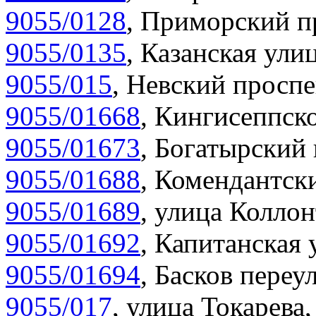
9055/0128
,
Приморский пр
9055/0135
,
Казанская улиц
9055/015
,
Невский проспе
9055/01668
,
Кингисеппско
9055/01673
,
Богатырский 
9055/01688
,
Комендантски
9055/01689
,
улица Коллон
9055/01692
,
Капитанская 
9055/01694
,
Басков переул
9055/017
,
улица Токарева,