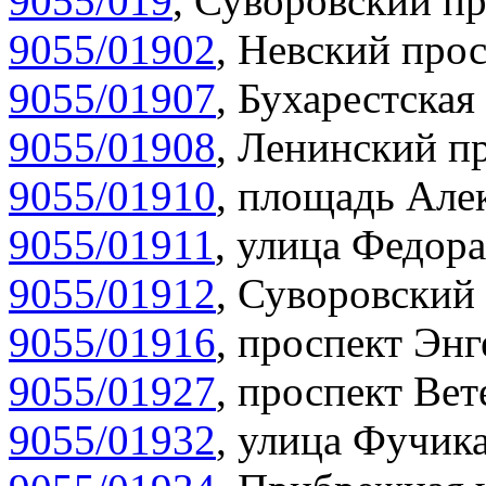
9055/019
,
Суворовский пр
9055/01902
,
Невский прос
9055/01907
,
Бухарестская 
9055/01908
,
Ленинский пр
9055/01910
,
площадь Алек
9055/01911
,
улица Федора
9055/01912
,
Суворовский 
9055/01916
,
проспект Энг
9055/01927
,
проспект Вет
9055/01932
,
улица Фучика