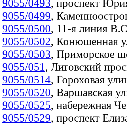
9055/0493
,
проспект Юрия
9055/0499
,
Каменноостров
9055/0500
,
11-я линия В.О
9055/0502
,
Конюшенная у
9055/0503
,
Приморское шо
9055/051
,
Лиговский прос
9055/0514
,
Гороховая улиц
9055/0520
,
Варшавская ул
9055/0525
,
набережная Че
9055/0529
,
проспект Елиза