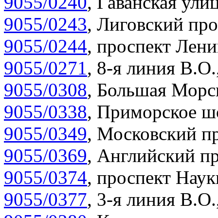
9055/0240
,
Гаванская улиц
9055/0243
,
Лиговский про
9055/0244
,
проспект Лени
9055/0271
,
8-я линия В.О.
9055/0308
,
Большая Морск
9055/0338
,
Приморское шо
9055/0349
,
Московский пр
9055/0369
,
Английский пр
9055/0374
,
проспект Наук
9055/0377
,
3-я линия В.О.