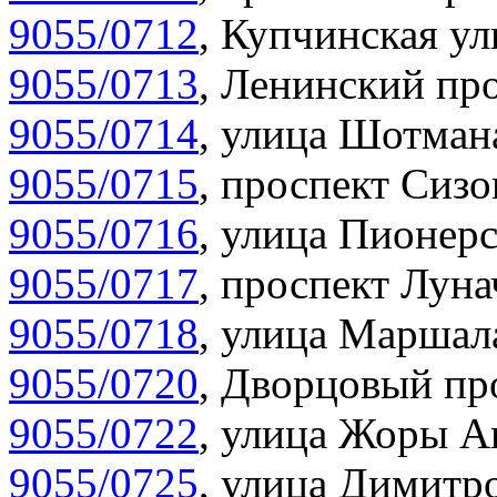
9055/0712
,
Купчинская ул
9055/0713
,
Ленинский про
9055/0714
,
улица Шотмана
9055/0715
,
проспект Сизо
9055/0716
,
улица Пионерс
9055/0717
,
проспект Луна
9055/0718
,
улица Маршала
9055/0720
,
Дворцовый про
9055/0722
,
улица Жоры Ан
9055/0725
,
улица Димитро