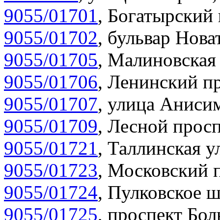
9055/01701
,
Богатырский 
9055/01702
,
бульвар Нова
9055/01705
,
Малиновская 
9055/01706
,
Ленинский пр
9055/01707
,
улица Анисим
9055/01709
,
Лесной просп
9055/01721
,
Таллинская у
9055/01723
,
Московский п
9055/01724
,
Пулковское ш
9055/01725
,
проспект Бол