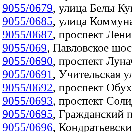
9055/0679
,
улица Белы Ку
9055/0685
,
улица Коммуна
9055/0687
,
проспект Лени
9055/069
,
Павловское шос
9055/0690
,
проспект Луна
9055/0691
,
Учительская у
9055/0692
,
проспект Обух
9055/0693
,
проспект Соли
9055/0695
,
Гражданский п
9055/0696
,
Кондратьевски