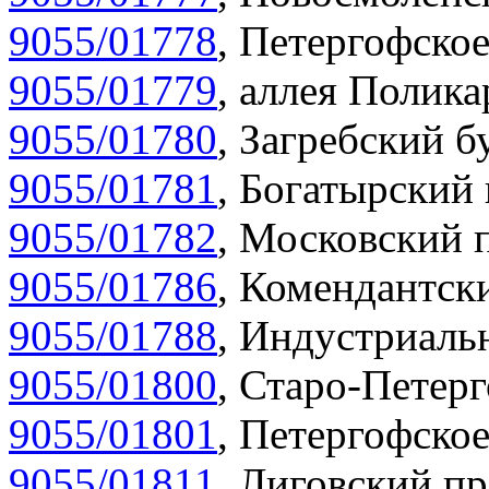
9055/01778
,
Петергофское
9055/01779
,
аллея Полика
9055/01780
,
Загребский бу
9055/01781
,
Богатырский 
9055/01782
,
Московский п
9055/01786
,
Комендантски
9055/01788
,
Индустриальн
9055/01800
,
Старо-Петерг
9055/01801
,
Петергофское
9055/01811
,
Лиговский пр