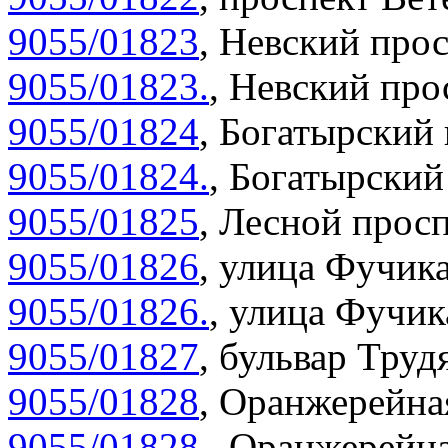
9055/01823
,
Невский прос
9055/01823.
,
Невский прос
9055/01824
,
Богатырский 
9055/01824.
,
Богатырский 
9055/01825
,
Лесной просп
9055/01826
,
улица Фучика
9055/01826.
,
улица Фучика
9055/01827
,
бульвар Труд
9055/01828
,
Оранжерейная
9055/01828.
,
Оранжерейна