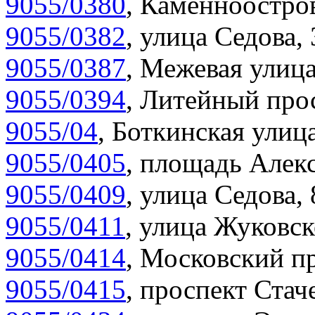
9055/0380
,
Каменноостров
9055/0382
,
улица Седова, 
9055/0387
,
Межевая улица
9055/0394
,
Литейный прос
9055/04
,
Боткинская улица
9055/0405
,
площадь Алекс
9055/0409
,
улица Седова,
9055/0411
,
улица Жуковск
9055/0414
,
Московский пр
9055/0415
,
проспект Стаче