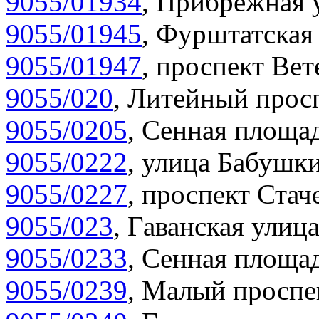
9055/01934
,
Прибрежная у
9055/01945
,
Фурштатская 
9055/01947
,
проспект Вет
9055/020
,
Литейный просп
9055/0205
,
Сенная площад
9055/0222
,
улица Бабушки
9055/0227
,
проспект Стаче
9055/023
,
Гаванская улица
9055/0233
,
Сенная площад
9055/0239
,
Малый проспек