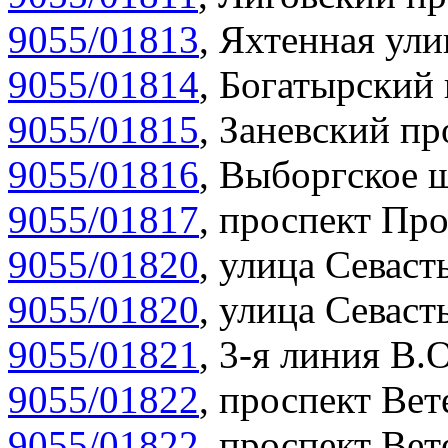
9055/01813
,
Яхтенная ули
9055/01814
,
Богатырский 
9055/01815
,
Заневский пр
9055/01816
,
Выборгское ш
9055/01817
,
проспект Про
9055/01820
,
улица Севасть
9055/01820
,
улица Севасть
9055/01821
,
3-я линия В.О
9055/01822
,
проспект Вет
9055/01822
,
проспект Вет