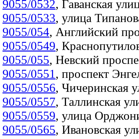
9055/0532
,
Гаванская улиц
9055/0533
,
улица Типанов
9055/054
,
Английский про
9055/0549
,
Краснопутилов
9055/055
,
Невский проспе
9055/0551
,
проспект Энгел
9055/0556
,
Чичеринская у
9055/0557
,
Таллинская ул
9055/0559
,
улица Орджони
9055/0565
,
Ивановская ул