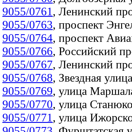
9055/0761
,
Ленинский про
9055/0763
,
проспект Энге
9055/0764
,
проспект Авиа
9055/0766
,
Российский пр
9055/0767
,
Ленинский про
9055/0768
,
Звездная улица
9055/0769
,
улица Маршала
9055/0770
,
улица Станюко
9055/0771
,
улица Ижорско
9055/0773
,
Фурштатская у