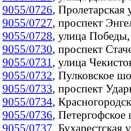
9055/0726
,
Пролетарская 
9055/0727
,
проспект Энгел
9055/0728
,
улица Победы,
9055/0730
,
проспект Стач
9055/0731
,
улица Чекистов
9055/0732
,
Пулковское шо
9055/0733
,
проспект Удар
9055/0734
,
Красногородск
9055/0736
,
Петергофское 
9055/0737
,
Бухарестская у