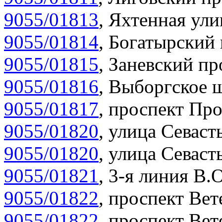
9055/01813
,
Яхтенная ули
9055/01814
,
Богатырский 
9055/01815
,
Заневский пр
9055/01816
,
Выборгское ш
9055/01817
,
проспект Про
9055/01820
,
улица Севасть
9055/01820
,
улица Севасть
9055/01821
,
3-я линия В.О
9055/01822
,
проспект Вет
9055/01822
,
проспект Вет