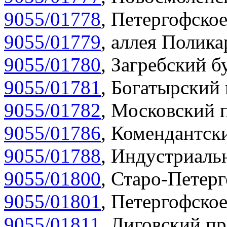
9055/01778
,
Петергофское
9055/01779
,
аллея Полика
9055/01780
,
Загребский бу
9055/01781
,
Богатырский 
9055/01782
,
Московский п
9055/01786
,
Комендантски
9055/01788
,
Индустриальн
9055/01800
,
Старо-Петерг
9055/01801
,
Петергофское
9055/01811
,
Лиговский пр