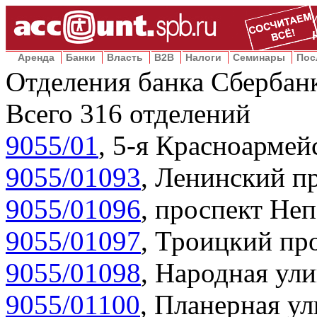
Аренда
Банки
Власть
B2B
Налоги
Семинары
Пос
Отделения банка Сбербан
Всего
316
отделений
9055/01
,
5-я Красноармейс
9055/01093
,
Ленинский пр
9055/01096
,
проспект Неп
9055/01097
,
Троицкий про
9055/01098
,
Народная ули
9055/01100
,
Планерная ул