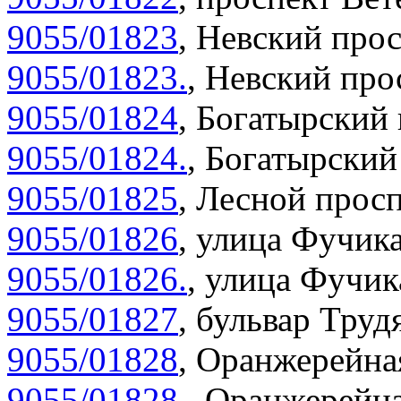
9055/01823
,
Невский прос
9055/01823.
,
Невский прос
9055/01824
,
Богатырский 
9055/01824.
,
Богатырский 
9055/01825
,
Лесной просп
9055/01826
,
улица Фучика
9055/01826.
,
улица Фучика
9055/01827
,
бульвар Труд
9055/01828
,
Оранжерейная
9055/01828.
,
Оранжерейна