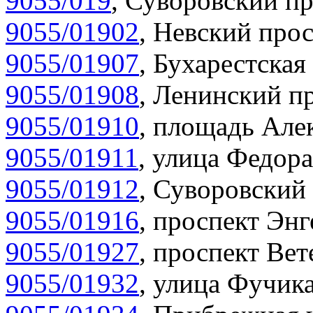
9055/019
,
Суворовский пр
9055/01902
,
Невский прос
9055/01907
,
Бухарестская 
9055/01908
,
Ленинский пр
9055/01910
,
площадь Алек
9055/01911
,
улица Федора
9055/01912
,
Суворовский 
9055/01916
,
проспект Энг
9055/01927
,
проспект Вет
9055/01932
,
улица Фучика