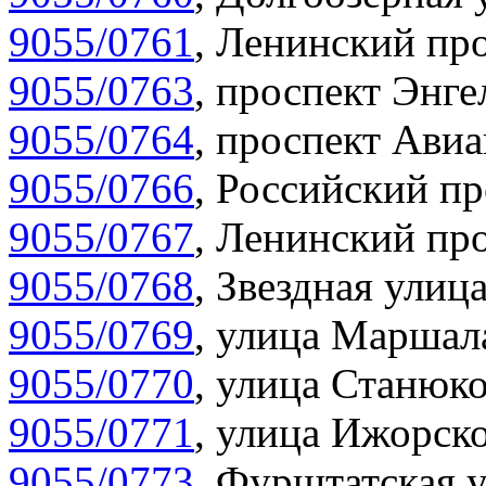
9055/0761
,
Ленинский про
9055/0763
,
проспект Энге
9055/0764
,
проспект Авиа
9055/0766
,
Российский пр
9055/0767
,
Ленинский про
9055/0768
,
Звездная улица
9055/0769
,
улица Маршала
9055/0770
,
улица Станюко
9055/0771
,
улица Ижорско
9055/0773
,
Фурштатская у