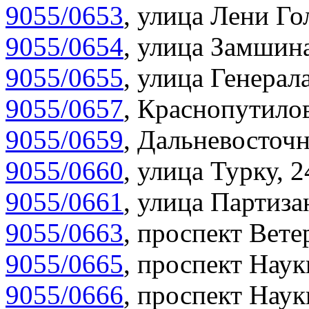
9055/0653
,
улица Лени Гол
9055/0654
,
улица Замшина
9055/0655
,
улица Генерала
9055/0657
,
Краснопутилов
9055/0659
,
Дальневосточн
9055/0660
,
улица Турку, 2
9055/0661
,
улица Партиза
9055/0663
,
проспект Вете
9055/0665
,
проспект Наук
9055/0666
,
проспект Наук