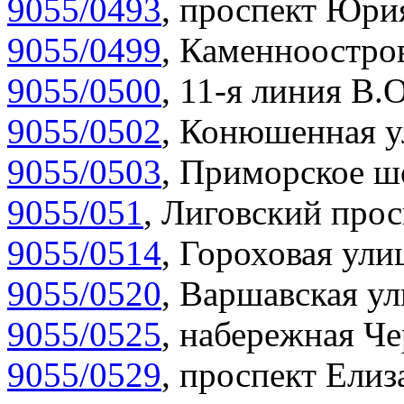
9055/0493
,
проспект Юрия
9055/0499
,
Каменноостров
9055/0500
,
11-я линия В.О
9055/0502
,
Конюшенная у
9055/0503
,
Приморское шо
9055/051
,
Лиговский прос
9055/0514
,
Гороховая улиц
9055/0520
,
Варшавская ул
9055/0525
,
набережная Че
9055/0529
,
проспект Елиза