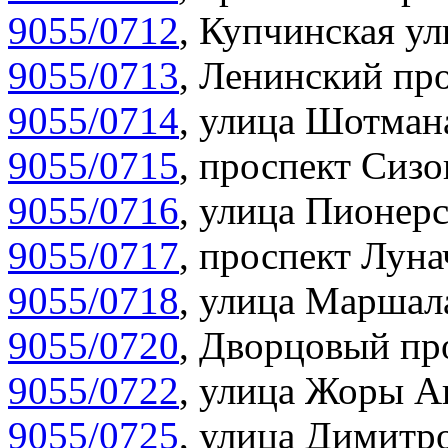
9055/0712
,
Купчинская ул
9055/0713
,
Ленинский про
9055/0714
,
улица Шотмана
9055/0715
,
проспект Сизо
9055/0716
,
улица Пионерс
9055/0717
,
проспект Луна
9055/0718
,
улица Маршала
9055/0720
,
Дворцовый про
9055/0722
,
улица Жоры Ан
9055/0725
,
улица Димитро