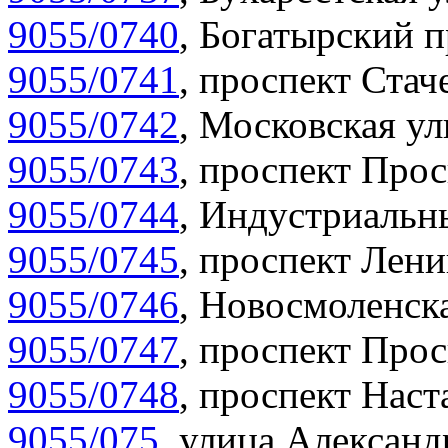
9055/0740
,
Богатырский п
9055/0741
,
проспект Стаче
9055/0742
,
Московская ул
9055/0743
,
проспект Прос
9055/0744
,
Индустриальны
9055/0745
,
проспект Лени
9055/0746
,
Новосмоленска
9055/0747
,
проспект Прос
9055/0748
,
проспект Наст
9055/075
,
улица Александр