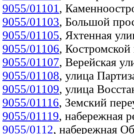
9055/01101
,
Каменноостро
9055/01103
,
Большой прос
9055/01105
,
Яхтенная ули
9055/01106
,
Костромской 
9055/01107
,
Верейская ул
9055/01108
,
улица Партиз
9055/01109
,
улица Восста
9055/01116
,
Земский пере
9055/01119
,
набережная р
9055/0112
,
набережная Об