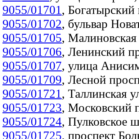
9055/01701
,
Богатырский 
9055/01702
,
бульвар Нова
9055/01705
,
Малиновская 
9055/01706
,
Ленинский пр
9055/01707
,
улица Анисим
9055/01709
,
Лесной просп
9055/01721
,
Таллинская у
9055/01723
,
Московский п
9055/01724
,
Пулковское ш
9055/01725
,
проспект Бол