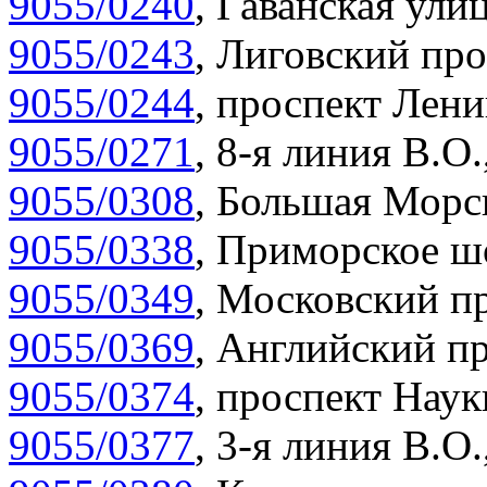
9055/0240
,
Гаванская улиц
9055/0243
,
Лиговский про
9055/0244
,
проспект Лени
9055/0271
,
8-я линия В.О.
9055/0308
,
Большая Морск
9055/0338
,
Приморское шо
9055/0349
,
Московский пр
9055/0369
,
Английский пр
9055/0374
,
проспект Наук
9055/0377
,
3-я линия В.О.