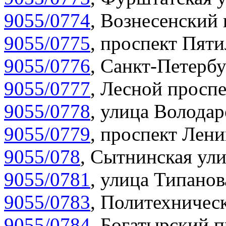
9055/0774
,
Вознесенский 
9055/0775
,
проспект Пяти
9055/0776
,
Санкт-Петербу
9055/0777
,
Лесной проспе
9055/0778
,
улица Володар
9055/0779
,
проспект Лени
9055/078
,
Сытнинская ули
9055/0781
,
улица Типанов
9055/0783
,
Политехническ
9055/0784
,
Богатырский п