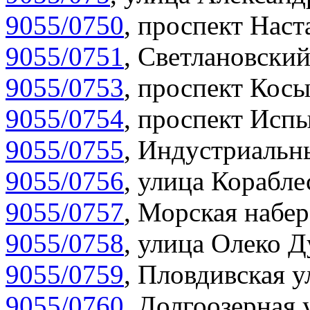
9055/0750
,
проспект Наста
9055/0751
,
Светлановский
9055/0753
,
проспект Косы
9055/0754
,
проспект Испы
9055/0755
,
Индустриальны
9055/0756
,
улица Корабле
9055/0757
,
Морская набер
9055/0758
,
улица Олеко Д
9055/0759
,
Пловдивская у
9055/0760
,
Долгоозерная 