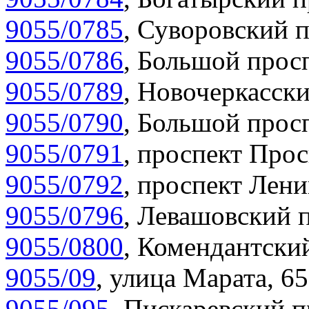
9055/0785
,
Суворовский п
9055/0786
,
Большой просп
9055/0789
,
Новочеркасски
9055/0790
,
Большой просп
9055/0791
,
проспект Прос
9055/0792
,
проспект Лени
9055/0796
,
Левашовский п
9055/0800
,
Комендантский
9055/09
,
улица Марата, 65
9055/095
,
Пискаревский п