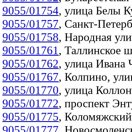
9055/01754
,
улица Белы К
9055/01757
,
Санкт-Петерб
9055/01758
,
Народная ули
9055/01761
,
Таллинское ш
9055/01762
,
улица Ивана 
9055/01767
,
Колпино, улиц
9055/01770
,
улица Коллон
9055/01772
,
проспект Энт
9055/01775
,
Коломяжский 
9055/01777
,
Новосмоленск