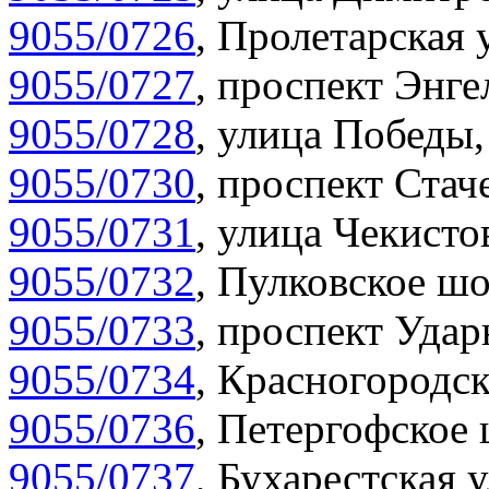
9055/0726
,
Пролетарская 
9055/0727
,
проспект Энгел
9055/0728
,
улица Победы,
9055/0730
,
проспект Стач
9055/0731
,
улица Чекистов
9055/0732
,
Пулковское шо
9055/0733
,
проспект Удар
9055/0734
,
Красногородск
9055/0736
,
Петергофское 
9055/0737
,
Бухарестская у