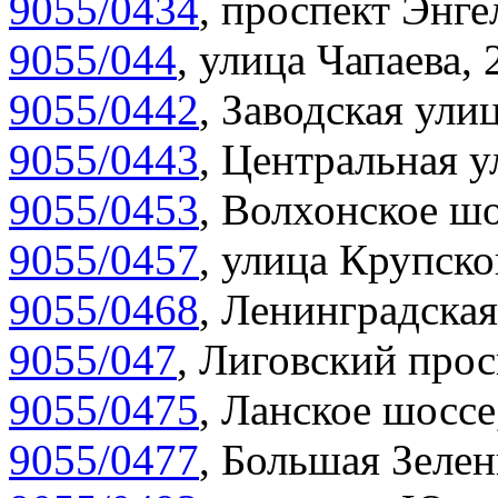
9055/0434
,
проспект Энгел
9055/044
,
улица Чапаева, 
9055/0442
,
Заводская улиц
9055/0443
,
Центральная у
9055/0453
,
Волхонское шо
9055/0457
,
улица Крупско
9055/0468
,
Ленинградская
9055/047
,
Лиговский прос
9055/0475
,
Ланское шоссе
9055/0477
,
Большая Зелен