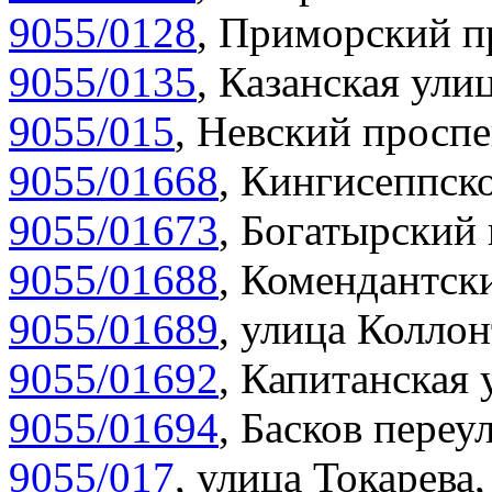
9055/0128
,
Приморский пр
9055/0135
,
Казанская улиц
9055/015
,
Невский проспе
9055/01668
,
Кингисеппско
9055/01673
,
Богатырский 
9055/01688
,
Комендантски
9055/01689
,
улица Коллон
9055/01692
,
Капитанская 
9055/01694
,
Басков переул
9055/017
,
улица Токарева,