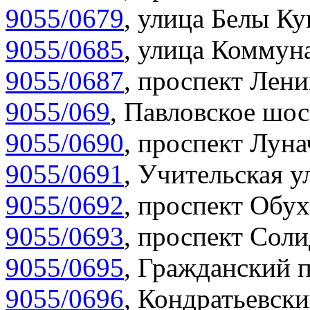
9055/0679
,
улица Белы Ку
9055/0685
,
улица Коммуна
9055/0687
,
проспект Лени
9055/069
,
Павловское шос
9055/0690
,
проспект Луна
9055/0691
,
Учительская у
9055/0692
,
проспект Обух
9055/0693
,
проспект Соли
9055/0695
,
Гражданский п
9055/0696
,
Кондратьевски