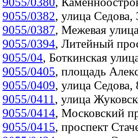
9055/0380
,
Каменноостров
9055/0382
,
улица Седова, 
9055/0387
,
Межевая улица
9055/0394
,
Литейный прос
9055/04
,
Боткинская улица
9055/0405
,
площадь Алекс
9055/0409
,
улица Седова,
9055/0411
,
улица Жуковск
9055/0414
,
Московский пр
9055/0415
,
проспект Стаче