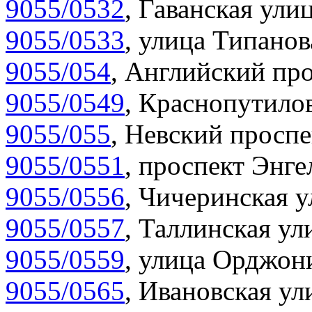
9055/0532
,
Гаванская улиц
9055/0533
,
улица Типанов
9055/054
,
Английский про
9055/0549
,
Краснопутилов
9055/055
,
Невский проспе
9055/0551
,
проспект Энгел
9055/0556
,
Чичеринская у
9055/0557
,
Таллинская ул
9055/0559
,
улица Орджони
9055/0565
,
Ивановская ул