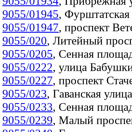
9055/01934
,
Прибрежная у
9055/01945
,
Фурштатская 
9055/01947
,
проспект Вет
9055/020
,
Литейный просп
9055/0205
,
Сенная площад
9055/0222
,
улица Бабушки
9055/0227
,
проспект Стаче
9055/023
,
Гаванская улица
9055/0233
,
Сенная площад
9055/0239
,
Малый проспек