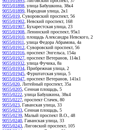
9055/01895
,
Лиговский проспект, 37
9055/01898
,
улица Бабушкина, 38к4
9055/01899
,
Народная улица, 2к1
9055/019
,
Суворовский проспект, 56
9055/01902
,
Невский проспект, 168
9055/01907
,
Бухарестская улица, 23
9055/01908
,
Ленинский проспект, 95к1
9055/01910
,
площадь Александра Невского, 2
9055/01911
,
улица Федора Абрамова, 4а
9055/01912
,
Суворовский проспект, 56
9055/01916
,
проспект Энгельса, 154а
9055/01927
,
проспект Ветеранов, 114к1
9055/01932
,
улица Фучика, 8а
9055/01934
,
Прибрежная улица, 2
9055/01945
,
Фурштатская улица, 5
9055/01947
,
проспект Ветеранов, 141к1
9055/020
,
Литейный проспект, 35а
9055/0205
,
Сенная площадь, 5
9055/0222
,
улица Бабушкина, 38к4
9055/0227
,
проспект Стачек, 80
9055/023
,
Гаванская улица, 33
9055/0233
,
Сенная площадь, 5
9055/0239
,
Малый проспект В.О., 48
9055/0240
,
Гаванская улица, 33
9055/0243
,
Лиговский проспект, 105