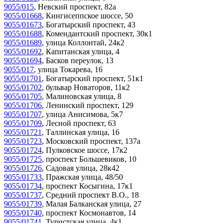
9055/015
,
Невский проспект, 82а
9055/01668
,
Кингисеппское шоссе, 50
9055/01673
,
Богатырский проспект, 43
9055/01688
,
Комендантский проспект, 30к1
9055/01689
,
улица Коллонтай, 24к2
9055/01692
,
Капитанская улица, 4
9055/01694
,
Басков переулок, 13
9055/017
,
улица Токарева, 16
9055/01701
,
Богатырский проспект, 51к1
9055/01702
,
бульвар Новаторов, 11к2
9055/01705
,
Малиновская улица, 8
9055/01706
,
Ленинский проспект, 129
9055/01707
,
улица Анисимова, 5к7
9055/01709
,
Лесной проспект, 63
9055/01721
,
Таллинская улица, 16
9055/01723
,
Московский проспект, 137а
9055/01724
,
Пулковское шоссе, 17к2
9055/01725
,
проспект Большевиков, 10
9055/01726
,
Садовая улица, 28к42
9055/01733
,
Пражская улица, 48/50
9055/01734
,
проспект Косыгина, 17к1
9055/01737
,
Средний проспект В.О., 18
9055/01739
,
Малая Балканская улица, 27
9055/01740
,
проспект Космонавтов, 14
9055/01741
,
Туристская улица, 4к1