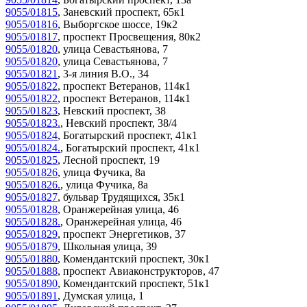
9055/01815
,
Заневский проспект, 65к1
9055/01816
,
Выборгское шоссе, 19к2
9055/01817
,
проспект Просвещения, 80к2
9055/01820
,
улица Севастьянова, 7
9055/01820
,
улица Севастьянова, 7
9055/01821
,
3-я линия В.О., 34
9055/01822
,
проспект Ветеранов, 114к1
9055/01822
,
проспект Ветеранов, 114к1
9055/01823
,
Невский проспект, 38
9055/01823.
,
Невский проспект, 38/4
9055/01824
,
Богатырский проспект, 41к1
9055/01824.
,
Богатырский проспект, 41к1
9055/01825
,
Лесной проспект, 19
9055/01826
,
улица Фучика, 8а
9055/01826.
,
улица Фучика, 8а
9055/01827
,
бульвар Трудящихся, 35к1
9055/01828
,
Оранжерейная улица, 46
9055/01828.
,
Оранжерейная улица, 46
9055/01829
,
проспект Энергетиков, 37
9055/01879
,
Школьная улица, 39
9055/01880
,
Комендантский проспект, 30к1
9055/01888
,
проспект Авиаконструкторов, 47
9055/01890
,
Комендантский проспект, 51к1
9055/01891
,
Думская улица, 1