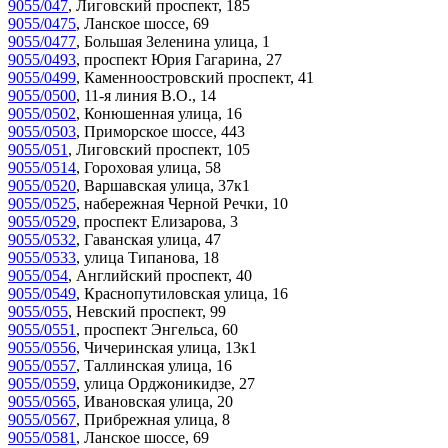
9055/047
,
Лиговский проспект, 185
9055/0475
,
Ланское шоссе, 69
9055/0477
,
Большая Зеленина улица, 1
9055/0493
,
проспект Юрия Гагарина, 27
9055/0499
,
Каменноостровский проспект, 41
9055/0500
,
11-я линия В.О., 14
9055/0502
,
Конюшенная улица, 16
9055/0503
,
Приморское шоссе, 443
9055/051
,
Лиговский проспект, 105
9055/0514
,
Гороховая улица, 58
9055/0520
,
Варшавская улица, 37к1
9055/0525
,
набережная Черной Речки, 10
9055/0529
,
проспект Елизарова, 3
9055/0532
,
Гаванская улица, 47
9055/0533
,
улица Типанова, 18
9055/054
,
Английский проспект, 40
9055/0549
,
Краснопутиловская улица, 16
9055/055
,
Невский проспект, 99
9055/0551
,
проспект Энгельса, 60
9055/0556
,
Чичеринская улица, 13к1
9055/0557
,
Таллинская улица, 16
9055/0559
,
улица Орджоникидзе, 27
9055/0565
,
Ивановская улица, 20
9055/0567
,
Прибрежная улица, 8
9055/0581
,
Ланское шоссе, 69