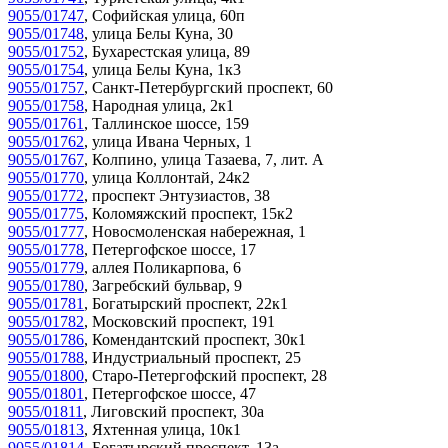
9055/01747
,
Софийская улица, 60п
9055/01748
,
улица Белы Куна, 30
9055/01752
,
Бухарестская улица, 89
9055/01754
,
улица Белы Куна, 1к3
9055/01757
,
Санкт-Петербургский проспект, 60
9055/01758
,
Народная улица, 2к1
9055/01761
,
Таллинское шоссе, 159
9055/01762
,
улица Ивана Черных, 1
9055/01767
,
Колпино, улица Тазаева, 7, лит. А
9055/01770
,
улица Коллонтай, 24к2
9055/01772
,
проспект Энтузиастов, 38
9055/01775
,
Коломяжский проспект, 15к2
9055/01777
,
Новосмоленская набережная, 1
9055/01778
,
Петергофское шоссе, 17
9055/01779
,
аллея Поликарпова, 6
9055/01780
,
Загребский бульвар, 9
9055/01781
,
Богатырский проспект, 22к1
9055/01782
,
Московский проспект, 191
9055/01786
,
Комендантский проспект, 30к1
9055/01788
,
Индустриальный проспект, 25
9055/01800
,
Старо-Петергофский проспект, 28
9055/01801
,
Петергофское шоссе, 47
9055/01811
,
Лиговский проспект, 30а
9055/01813
,
Яхтенная улица, 10к1
9055/01814
,
Богатырский проспект, 13а