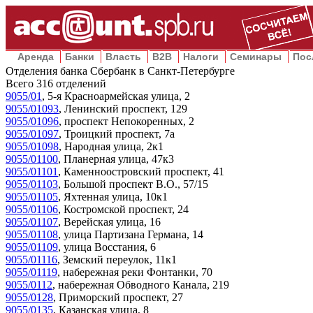
Аренда
Банки
Власть
B2B
Налоги
Семинары
Пос
Отделения банка Сбербанк в Санкт-Петербурге
Всего
316
отделений
9055/01
,
5-я Красноармейская улица, 2
9055/01093
,
Ленинский проспект, 129
9055/01096
,
проспект Непокоренных, 2
9055/01097
,
Троицкий проспект, 7а
9055/01098
,
Народная улица, 2к1
9055/01100
,
Планерная улица, 47к3
9055/01101
,
Каменноостровский проспект, 41
9055/01103
,
Большой проспект В.О., 57/15
9055/01105
,
Яхтенная улица, 10к1
9055/01106
,
Костромской проспект, 24
9055/01107
,
Верейская улица, 16
9055/01108
,
улица Партизана Германа, 14
9055/01109
,
улица Восстания, 6
9055/01116
,
Земский переулок, 11к1
9055/01119
,
набережная реки Фонтанки, 70
9055/0112
,
набережная Обводного Канала, 219
9055/0128
,
Приморский проспект, 27
9055/0135
,
Казанская улица, 8