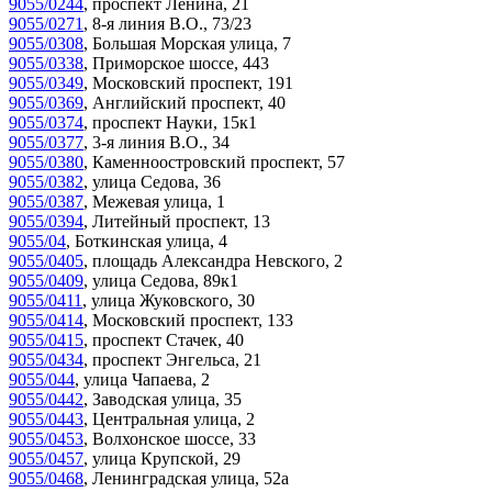
9055/0244
,
проспект Ленина, 21
9055/0271
,
8-я линия В.О., 73/23
9055/0308
,
Большая Морская улица, 7
9055/0338
,
Приморское шоссе, 443
9055/0349
,
Московский проспект, 191
9055/0369
,
Английский проспект, 40
9055/0374
,
проспект Науки, 15к1
9055/0377
,
3-я линия В.О., 34
9055/0380
,
Каменноостровский проспект, 57
9055/0382
,
улица Седова, 36
9055/0387
,
Межевая улица, 1
9055/0394
,
Литейный проспект, 13
9055/04
,
Боткинская улица, 4
9055/0405
,
площадь Александра Невского, 2
9055/0409
,
улица Седова, 89к1
9055/0411
,
улица Жуковского, 30
9055/0414
,
Московский проспект, 133
9055/0415
,
проспект Стачек, 40
9055/0434
,
проспект Энгельса, 21
9055/044
,
улица Чапаева, 2
9055/0442
,
Заводская улица, 35
9055/0443
,
Центральная улица, 2
9055/0453
,
Волхонское шоссе, 33
9055/0457
,
улица Крупской, 29
9055/0468
,
Ленинградская улица, 52а