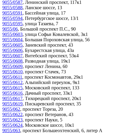
9055/0587
,
Ленинский проспект, 117к1
9055/0588
,
Ланское шоссе, 13
9055/0591
,
Бассейная улица, 17
9055/0594
,
Петербургское шоссе, 13/1
9055/0595
,
улица Тазаева, 7
9055/06
,
Большой проспект П.С., 90
9055/0603
,
улица Софьи Ковалевской, 3к1
9055/0604
,
Большая Пороховская улица, 56
9055/0605
,
Заневский проспект, 43
9055/0606
,
Бухарестская улица, 43а
9055/0607
,
Витебский проспект, 53к4
9055/0608
,
Разводная улица, 19к1
9055/0609
,
проспект Ленина, 60
9055/0610
,
проспект Стачек, 73
9055/0611
,
проспект Космонавтов, 29к1
9055/0612
,
Альпийский переулок, 9к1
9055/0615
,
Московский проспект, 133
9055/0616
,
Дачный проспект, 33к1
9055/0617
,
Тихорецкий проспект, 20к1
9055/0619
,
Пискаревский проспект, 35
9055/062
,
проспект Тореза, 20
9055/0622
,
проспект Ветеранов, 43
9055/0623
,
проспект Науки, 5
9055/0624
,
Московское шоссе, 10к1
9055/063
,
проспект Большеохтенский, 6, литер А