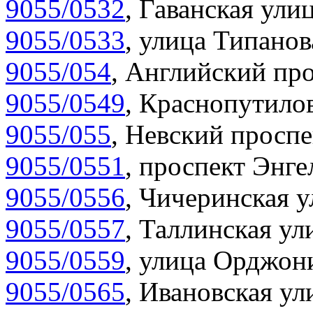
9055/0532
,
Гаванская улиц
9055/0533
,
улица Типанов
9055/054
,
Английский про
9055/0549
,
Краснопутилов
9055/055
,
Невский проспе
9055/0551
,
проспект Энгел
9055/0556
,
Чичеринская у
9055/0557
,
Таллинская ул
9055/0559
,
улица Орджони
9055/0565
,
Ивановская ул