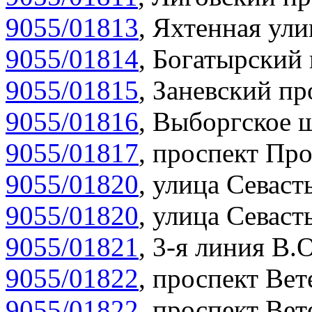
9055/01813
,
Яхтенная ули
9055/01814
,
Богатырский 
9055/01815
,
Заневский пр
9055/01816
,
Выборгское ш
9055/01817
,
проспект Про
9055/01820
,
улица Севасть
9055/01820
,
улица Севасть
9055/01821
,
3-я линия В.О
9055/01822
,
проспект Вет
9055/01822
,
проспект Вет