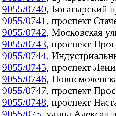
9055/0740
,
Богатырский п
9055/0741
,
проспект Стаче
9055/0742
,
Московская ул
9055/0743
,
проспект Прос
9055/0744
,
Индустриальны
9055/0745
,
проспект Лени
9055/0746
,
Новосмоленска
9055/0747
,
проспект Прос
9055/0748
,
проспект Наст
9055/075
,
улица Александр