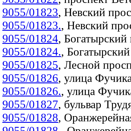
9055/01823
,
Невский прос
9055/01823.
,
Невский прос
9055/01824
,
Богатырский 
9055/01824.
,
Богатырский 
9055/01825
,
Лесной просп
9055/01826
,
улица Фучика
9055/01826.
,
улица Фучика
9055/01827
,
бульвар Труд
9055/01828
,
Оранжерейная
9055/01828.
,
Оранжерейна