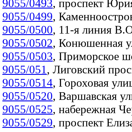
9055/0493
,
проспект Юрия
9055/0499
,
Каменноостров
9055/0500
,
11-я линия В.О
9055/0502
,
Конюшенная у
9055/0503
,
Приморское шо
9055/051
,
Лиговский прос
9055/0514
,
Гороховая улиц
9055/0520
,
Варшавская ул
9055/0525
,
набережная Че
9055/0529
,
проспект Елиза