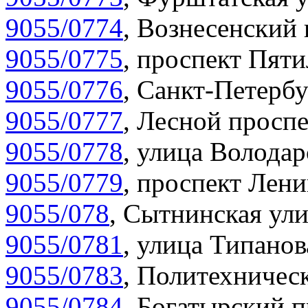
9055/0774
,
Вознесенский 
9055/0775
,
проспект Пяти
9055/0776
,
Санкт-Петербу
9055/0777
,
Лесной проспе
9055/0778
,
улица Володар
9055/0779
,
проспект Лени
9055/078
,
Сытнинская ули
9055/0781
,
улица Типанов
9055/0783
,
Политехническ
9055/0784
,
Богатырский п