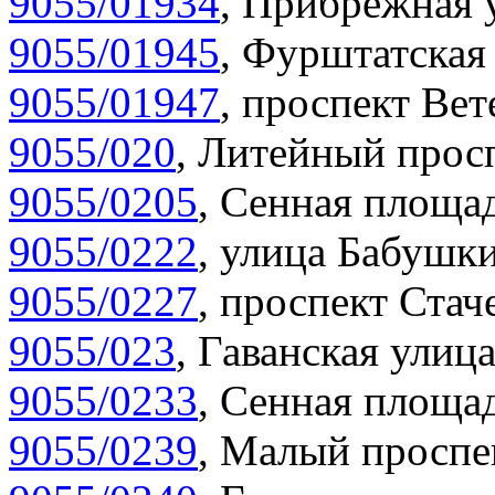
9055/01934
,
Прибрежная у
9055/01945
,
Фурштатская 
9055/01947
,
проспект Вет
9055/020
,
Литейный просп
9055/0205
,
Сенная площад
9055/0222
,
улица Бабушки
9055/0227
,
проспект Стаче
9055/023
,
Гаванская улица
9055/0233
,
Сенная площад
9055/0239
,
Малый проспек