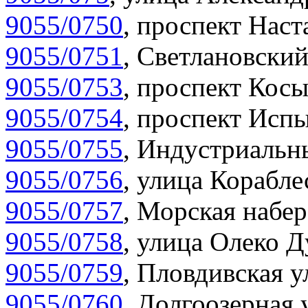
9055/0750
,
проспект Наста
9055/0751
,
Светлановский
9055/0753
,
проспект Косы
9055/0754
,
проспект Испы
9055/0755
,
Индустриальны
9055/0756
,
улица Корабле
9055/0757
,
Морская набер
9055/0758
,
улица Олеко Д
9055/0759
,
Пловдивская у
9055/0760
,
Долгоозерная 