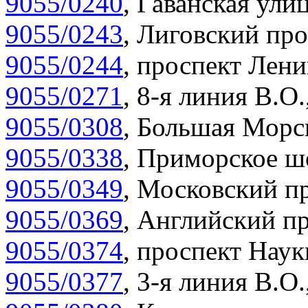
9055/0240
,
Гаванская улиц
9055/0243
,
Лиговский про
9055/0244
,
проспект Лени
9055/0271
,
8-я линия В.О.
9055/0308
,
Большая Морск
9055/0338
,
Приморское шо
9055/0349
,
Московский пр
9055/0369
,
Английский пр
9055/0374
,
проспект Наук
9055/0377
,
3-я линия В.О.