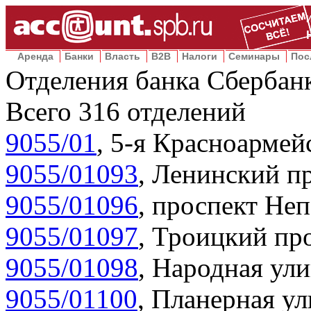
Аренда
Банки
Власть
B2B
Налоги
Семинары
Пос
Отделения банка Сбербан
Всего
316
отделений
9055/01
,
5-я Красноармейс
9055/01093
,
Ленинский пр
9055/01096
,
проспект Неп
9055/01097
,
Троицкий про
9055/01098
,
Народная ули
9055/01100
,
Планерная ул