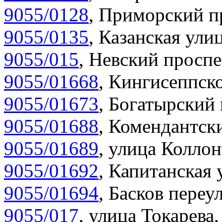
9055/0128
,
Приморский пр
9055/0135
,
Казанская улиц
9055/015
,
Невский проспе
9055/01668
,
Кингисеппско
9055/01673
,
Богатырский 
9055/01688
,
Комендантски
9055/01689
,
улица Коллон
9055/01692
,
Капитанская 
9055/01694
,
Басков переул
9055/017
,
улица Токарева,