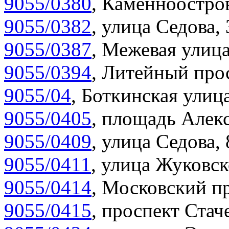
9055/0380
,
Каменноостров
9055/0382
,
улица Седова, 
9055/0387
,
Межевая улица
9055/0394
,
Литейный прос
9055/04
,
Боткинская улица
9055/0405
,
площадь Алекс
9055/0409
,
улица Седова,
9055/0411
,
улица Жуковск
9055/0414
,
Московский пр
9055/0415
,
проспект Стаче