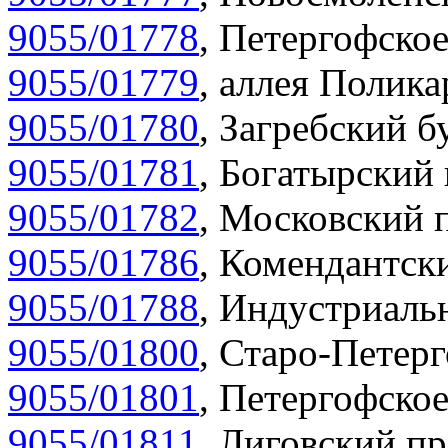
9055/01778
,
Петергофское
9055/01779
,
аллея Полика
9055/01780
,
Загребский бу
9055/01781
,
Богатырский 
9055/01782
,
Московский п
9055/01786
,
Комендантски
9055/01788
,
Индустриальн
9055/01800
,
Старо-Петерг
9055/01801
,
Петергофское
9055/01811
,
Лиговский пр