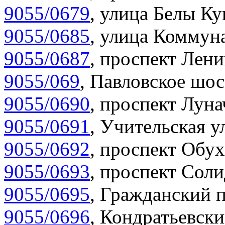
9055/0679
,
улица Белы Ку
9055/0685
,
улица Коммуна
9055/0687
,
проспект Лени
9055/069
,
Павловское шос
9055/0690
,
проспект Луна
9055/0691
,
Учительская у
9055/0692
,
проспект Обух
9055/0693
,
проспект Соли
9055/0695
,
Гражданский п
9055/0696
,
Кондратьевски