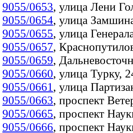
9055/0653
,
улица Лени Гол
9055/0654
,
улица Замшина
9055/0655
,
улица Генерала
9055/0657
,
Краснопутилов
9055/0659
,
Дальневосточн
9055/0660
,
улица Турку, 2
9055/0661
,
улица Партиза
9055/0663
,
проспект Вете
9055/0665
,
проспект Наук
9055/0666
,
проспект Наук