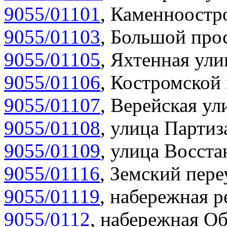
9055/01101
,
Каменноостро
9055/01103
,
Большой прос
9055/01105
,
Яхтенная ули
9055/01106
,
Костромской 
9055/01107
,
Верейская ул
9055/01108
,
улица Партиз
9055/01109
,
улица Восста
9055/01116
,
Земский пере
9055/01119
,
набережная р
9055/0112
,
набережная Об