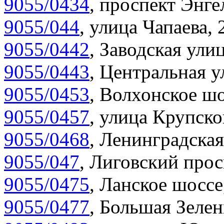
9055/0434
,
проспект Энгел
9055/044
,
улица Чапаева, 
9055/0442
,
Заводская улиц
9055/0443
,
Центральная у
9055/0453
,
Волхонское шо
9055/0457
,
улица Крупско
9055/0468
,
Ленинградская
9055/047
,
Лиговский прос
9055/0475
,
Ланское шоссе
9055/0477
,
Большая Зелен