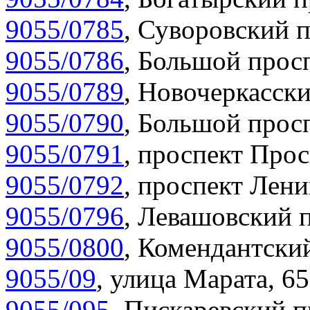
9055/0785
,
Суворовский п
9055/0786
,
Большой просп
9055/0789
,
Новочеркасски
9055/0790
,
Большой просп
9055/0791
,
проспект Прос
9055/0792
,
проспект Лени
9055/0796
,
Левашовский п
9055/0800
,
Комендантский
9055/09
,
улица Марата, 65
9055/095
,
Пискаревский п