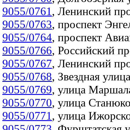
9055/0761
,
Ленинский про
9055/0763
,
проспект Энге
9055/0764
,
проспект Авиа
9055/0766
,
Российский пр
9055/0767
,
Ленинский про
9055/0768
,
Звездная улица
9055/0769
,
улица Маршала
9055/0770
,
улица Станюко
9055/0771
,
улица Ижорско
9055/0773
,
Фурштатская у