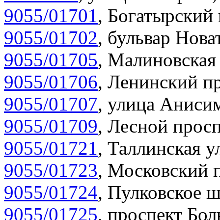
9055/01701
,
Богатырский 
9055/01702
,
бульвар Нова
9055/01705
,
Малиновская 
9055/01706
,
Ленинский пр
9055/01707
,
улица Анисим
9055/01709
,
Лесной просп
9055/01721
,
Таллинская у
9055/01723
,
Московский п
9055/01724
,
Пулковское ш
9055/01725
,
проспект Бол