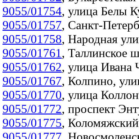
9055/01754
,
улица Белы К
9055/01757
,
Санкт-Петерб
9055/01758
,
Народная ули
9055/01761
,
Таллинское ш
9055/01762
,
улица Ивана 
9055/01767
,
Колпино, улиц
9055/01770
,
улица Коллон
9055/01772
,
проспект Энт
9055/01775
,
Коломяжский 
9055/01777
,
Новосмоленск