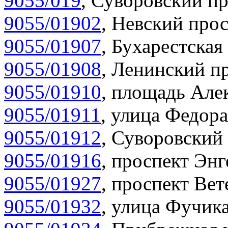
9055/019
,
Суворовский пр
9055/01902
,
Невский прос
9055/01907
,
Бухарестская 
9055/01908
,
Ленинский пр
9055/01910
,
площадь Алек
9055/01911
,
улица Федора
9055/01912
,
Суворовский 
9055/01916
,
проспект Энг
9055/01927
,
проспект Вет
9055/01932
,
улица Фучика