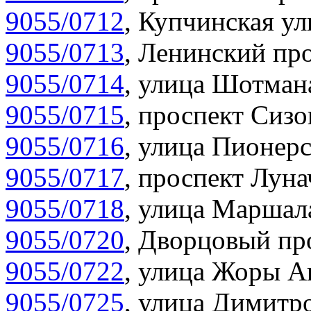
9055/0712
,
Купчинская ул
9055/0713
,
Ленинский про
9055/0714
,
улица Шотмана
9055/0715
,
проспект Сизо
9055/0716
,
улица Пионерс
9055/0717
,
проспект Луна
9055/0718
,
улица Маршала
9055/0720
,
Дворцовый про
9055/0722
,
улица Жоры Ан
9055/0725
,
улица Димитро