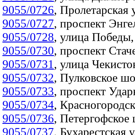
9055/0726
,
Пролетарская 
9055/0727
,
проспект Энгел
9055/0728
,
улица Победы,
9055/0730
,
проспект Стач
9055/0731
,
улица Чекистов
9055/0732
,
Пулковское шо
9055/0733
,
проспект Удар
9055/0734
,
Красногородск
9055/0736
,
Петергофское 
9055/0737
,
Бухарестская у