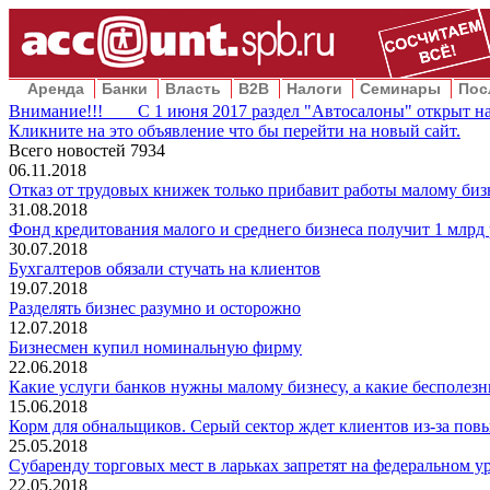
Аренда
Банки
Власть
B2B
Налоги
Семинары
Пос
Внимание!!! С 1 июня 2017 раздел "Автосалоны" открыт на
Кликните на это объявление что бы перейти на новый сайт.
Всего новостей
7934
06.11.2018
Отказ от трудовых книжек только прибавит работы малому биз
31.08.2018
Фонд кредитования малого и среднего бизнеса получит 1 млрд
30.07.2018
Бухгалтеров обязали стучать на клиентов
19.07.2018
Разделять бизнес разумно и осторожно
12.07.2018
Бизнесмен купил номинальную фирму
22.06.2018
Какие услуги банков нужны малому бизнесу, а какие бесполез
15.06.2018
Корм для обнальщиков. Серый сектор ждет клиентов из-за п
25.05.2018
Субаренду торговых мест в ларьках запретят на федеральном у
22.05.2018