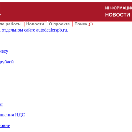
ИНФОРМАЦИО
НОВОСТИ
ле работы
Новости
О проекте
Поиск
 отдельном сайте
autodealerspb.ru
.
несу
 рублей
ны
овышения НДС
ровне