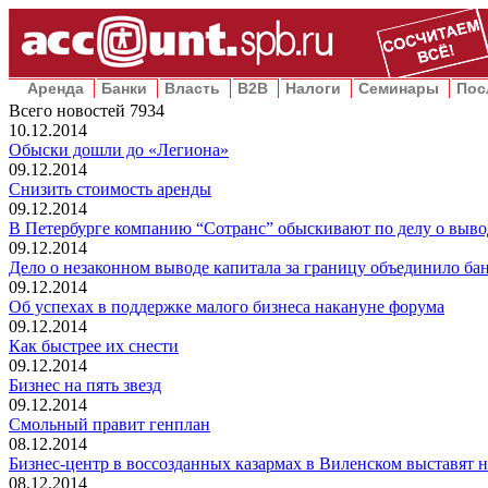
Аренда
Банки
Власть
B2B
Налоги
Семинары
Пос
Всего новостей
7934
10.12.2014
Обыски дошли до «Легиона»
09.12.2014
Снизить стоимость аренды
09.12.2014
В Петербурге компанию “Сотранс” обыскивают по делу о вывод
09.12.2014
Дело о незаконном выводе капитала за границу объединило бан
09.12.2014
Об успехах в поддержке малого бизнеса накануне форума
09.12.2014
Как быстрее их снести
09.12.2014
Бизнес на пять звезд
09.12.2014
Смольный правит генплан
08.12.2014
Бизнес-центр в воссозданных казармах в Виленском выставят 
08.12.2014