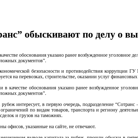
анс” обыскивают по делу о вы
 качестве обоснования указано ранее возбужденное уголовное д
дложных документов”.
кономической безопасности и противодействия коррупции ГУ
уется на перевозках, строительстве, оказании услуг финансовы
и в качестве обоснования указано ранее возбужденное уголов
дложных документов”.
а рубеж интересует, в первую очередь, подразделение “Сотранс
ограничений по видам товаров, транспорта и региону деятельн
делок и грузов на таможнях.
ны офисов, указанные на сайте, не отвечают.
 незаконном выводе капитала за рубеж, прошли обыски в петер