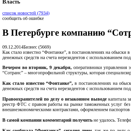
Власть
список новостей (7934)
сообщить об ошибке
В Петербурге компанию “Сотр
09.12.2014
Бизнес (5669)
Как стало известно “Фонтанке”, в постановлениях на обыски в
денежных средств на счета нерезидентов с использованием по
Вечером во вторник, 9 декабря,
оперативники управления э
“Сотранс” – многопрофильной структуры, которая специализир
Как стало известно “Фонтанке”,
в постановлениях на обыск
денежных средств на счета нерезидентов с использованием по
Правоохранителей по делу о незаконном выводе
капитала з
реестр ФТС с правом работы на рынке таможенных услуг без 
внешнеэкономическими контрактами, оформлением паспортов с
В самой компании комментарий получить
не удалось. Телефо
Как сообщала “Фонтанка”, сегодня днем,
так же по делу о