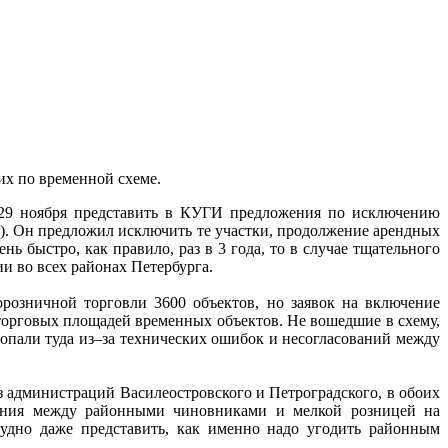
их по временной схеме.
 29 ноября представить в КУГИ предложения по исключению
). Он предложил исключить те участки, продолжение арендных
 быстро, как правило, раз в 3 года, то в случае тщательного
и во всех районах Петербурга.
розничной торговли 3600 объектов, но заявок на включение
 торговых площадей временных объектов. Не вошедшие в схему,
 попали туда из–за технических ошибок и несогласований между
 администраций Василеостровского и Петроградского, в обоих
шения между районными чиновниками и мелкой розницей на
удно даже представить, как именно надо угодить районным