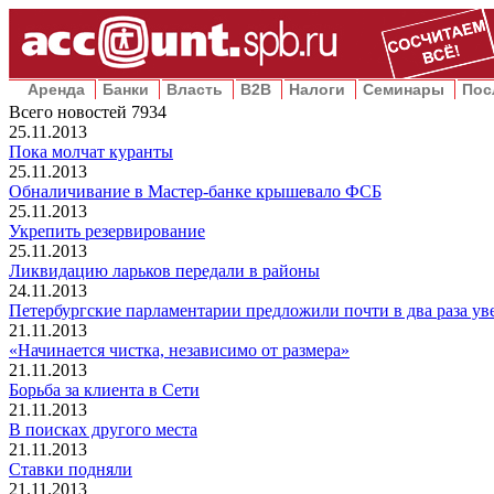
Аренда
Банки
Власть
B2B
Налоги
Семинары
Пос
Всего новостей
7934
25.11.2013
Пока молчат куранты
25.11.2013
Обналичивание в Мастер-банке крышевало ФСБ
25.11.2013
Укрепить резервирование
25.11.2013
Ликвидацию ларьков передали в районы
24.11.2013
Петербургские парламентарии предложили почти в два раза ув
21.11.2013
«Начинается чистка, независимо от размера»
21.11.2013
Борьба за клиента в Сети
21.11.2013
В поисках другого места
21.11.2013
Ставки подняли
21.11.2013