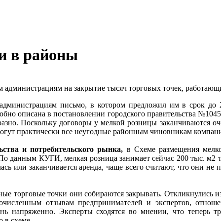
и в районы
 администрациям на закрытие тысяч торговых точек, работающ
 администрациям письмо, в котором предложил им в срок до
обно описана в постановлении городского правительства №1045
зно. Поскольку договоры у мелкой розницы заканчиваются очень
могут практически все неугодные районным чиновникам компани
ьства и потребительского рынка,
в Схеме размещения мелко
0. По данным КУГИ, мелкая розница занимает сейчас 200 тыс. м2
ась или заканчивается аренда, чаще всего считают, что они не
ые торговые точки они собираются закрывать. Откликнулись из
гочисленным отзывам предпринимателей и экспертов, отно
ь напряженно. Эксперты сходятся во мнении, что теперь тр
 в схеме.