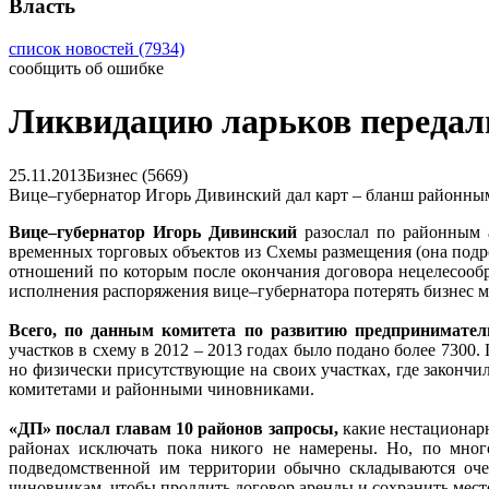
Власть
список новостей (7934)
сообщить об ошибке
Ликвидацию ларьков передал
25.11.2013
Бизнес (5669)
Вице–губернатор Игорь Дивинский дал карт – бланш районным
Вице–губернатор Игорь Дивинский
разослал по районным
временных торговых объектов из Схемы размещения (она подр
отношений по которым после окончания договора нецелесообра
исполнения распоряжения вице–губернатора потерять бизнес 
Всего, по данным комитета по развитию предпринимател
участков в схему в 2012 – 2013 годах было подано более 730
но физически присутствующие на своих участках, где закончил
комитетами и районными чиновниками.
«ДП» послал главам 10 районов запросы,
какие нестационарн
районах исключать пока никого не намерены. Но, по мно
подведомственной им территории обычно складываются очен
чиновникам, чтобы продлить договор аренды и сохранить место