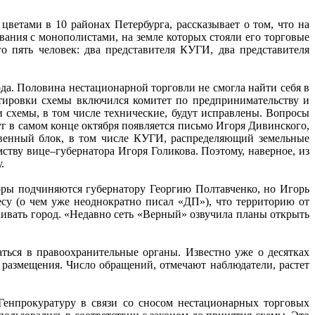
етами в 10 районах Петербурга, рассказывает о том, что на
вания с монополистами, на земле которых стояли его торговые
о пять человек: два представителя КУГИ, два представителя
да. Половина нестационарной торговли не смогла найти себя в
ктировки схемы включился комитет по предпринимательству и
и схемы, в том числе технические, будут исправлены. Вопросы
 в самом конце октября появляется письмо Игоря Дивинского,
твенный блок, в том числе КУГИ, распределяющий земельные
ству вице–губернатора Игоря Голикова. Поэтому, наверное, из
.
оры подчиняются губернатору Георгию Полтавченко, но Игорь
су (о чем уже неоднократно писал «ДП»), что территорию от
аивать город. «Недавно сеть «Верный» озвучила планы открыть
ться в правоохранительные органы. Известно уже о десятках
 размещения. Число обращений, отмечают наблюдатели, растет
Генпрокуратуру в связи со сносом нестационарных торговых