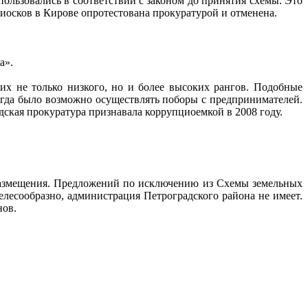
ользовались в соответствии с законом до принятия схемы. Это
иосков в Кирове опротестована прокуратурой и отменена.
а».
х не только низкого, но и более высоких рангов. Подобные
огда было возможно осуществлять поборы с предпринимателей.
ская прокуратура признавала коррупциоемкой в 2008 году.
размещения. Предложений по исключению из Схемы земельных
лесообразно, администрация Петроградского района не имеет.
нов.