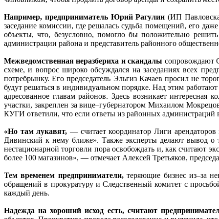
Например, предприниматель Юрий Рагулин
(ИП Павловская
заседание комиссии, где решалась судьба помещений, его даж
объекты, что, безусловно, помогло бы положительно решить
администрации района и представитель районного общественно
Межведомственная неразбериха и скандалы
сопровождают Сх
схеме, и вопрос широко обсуждался на заседаниях всех пре
потребрынку. Его председатель Эльгиз Качаев просил не торо
будут решаться в индивидуальном порядке. Над этим работаю
адресованное главам районов. Здесь возникает интересная
участки, закреплен за вице–губернатором Михаилом Мокрецовы
КУГИ ответили, что если ответы из районных администраций в
«Но там лукавят,
— считает координатор Лиги арендаторов 
Дивинский к нему ближе». Также эксперты делают вывод о т
нестационарной торговли пора освобождать и, как считают эк
более 100 магазинов», — отмечает Алексей Третьяков, председ
Тем временем предприниматели,
теряющие бизнес из–за не
обращений в прокуратуру и Следственный комитет с просьбой
каждый день.
Надежда на хороший исход есть, считают предпринимате