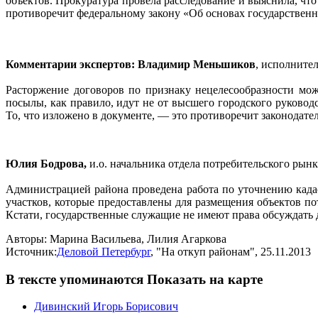
объектов. Прокуратура провела расследование и выяснила, чт
противоречит федеральному закону «Об основах государственн
Комментарии экспертов: Владимир Меньшиков
, исполните
Расторжение договоров по признаку нецелесообразности мо
посылы, как правило, идут не от высшего городского руково
То, что изложено в документе, — это противоречит законодат
Юлия Бодрова,
и.о. начальника отдела потребительского рын
Администрацией района проведена работа по уточнению кад
участков, которые предоставлены для размещения объектов п
Кстати, государственные служащие не имеют права обсуждать 
Авторы:
Марина Васильева
,
Лилия Агаркова
Источник:
Деловой Петербург
,
"На откуп районам"
, 25.11.2013
В тексте упоминаются
Показать на карте
Дивинский Игорь Борисович