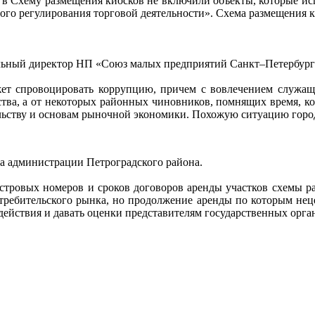
о в Схему размещения киосков не включили объекты, которые исп
ого регулирования торговой деятельности». Схема размещения к
льный директор НП «Союз малых предприятий Санкт–Петербург
жет спровоцировать коррупцию, причем с вовлечением служащи
дства, а от некоторых районных чиновников, помнящих время, к
ельству и основам рыночной экономики. Похожую ситуацию город
ка администрации Петроградского района.
астровых номеров и сроков договоров аренды участков схемы 
отребительского рынка, но продолжение аренды по которым неце
действия и давать оценки представителям государственных орга