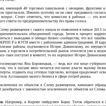
), имеющий 40 торговых павильонов с овощами, фруктами и цв
е не пригласили. Именно поэтому он не смог предъявить согласо
 вопрос. Стоит отметить, что комиссии в районах — это всег
го совета по предпринимательству без права голоса.
ему размещения с самого начала ее появления в начале 2013 го
дпринимательских объединений города. Затем в процесс корре
питься с выводами и обещал бизнес–сообществу, что все ошибк
т КРПП Р и КУГИ вместе с районными администрациями. И вдруг
 коллизия: районы подчиняются Игорю Дивинскому, но имущес
м, а торговля и потребительский рынок относятся уже к ведом
се–таки поступят в комитет, то их перешлют Игорю Дивинскому
госимущества Яна Боровицкая, — ведь все эти вице–губернат
ом, что в письме явно читается послание власти малому бизне
сперты, отдавать под сетевую торговлю, которая продолжает осв
атель Ассоциации малого бизнеса в сфере потреб рынка.
включения их объектов в Схему размещения, начинают обраща
 разобраться с законностью исключения их объектов из Схемы
ли.
Например, в Кирове омбудсмен Борис Титов обратился в 