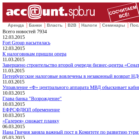
Аренда
Банки
Власть
B2B
Налоги
Семинары
Пос
Всего новостей
7934
12.03.2015
Fort Group насытилась
12.03.2015
К налоговикам пришли опера
11.03.2015
Завершено строительство второй очереди бизнес-центра «Сена
11.03.2015
Петербургские налоговые вовлечены в незаконный возврат Н
11.03.2015
Управление «Ф» центрального аппарата МВД обыскивает кабин
10.03.2015
Глава банка "Возрождение"
10.03.2015
ЕФРСФДЮЛ обременение
10.03.2015
«Галерея» снижает планку
06.03.2015
Нана Гвичия заняла важный пост в Комитете по развитию тури
05.03.2015