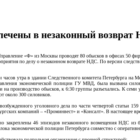
лечены в незаконный возврат
правление «Ф» из Москвы проводят 80 обысков в офисах 50 фирм
оприятия по делу о незаконном возврате НДС. По версии следст
яти часов утра в здании Следственного комитета Петербурга на
авления экономической полиции ГУ МВД, была вызвана силов
на производство обысков, к 6:30 группы разъехались. К семи у
т около 300 силовиков.
 возбужденного уголовного дела по части четвертой статьи 15
ургских компаний – «Проминвест» и «Консалт». В настоящее вре
но закреплены 46 эпизодов незаконного возмещения НДС из 
блока экономической полиции Петербурга совместно с оператив
ействовала подпольная организация с прочной структурой: