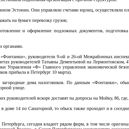
данином Эстонии. Они управляли счетами юрлиц, осуществляли п
ажать на бумаге перевозку грузов;
изготовление и оформление подложных документов, подготовка
и органами.
 «Фонтанки», руководители 9-ой и 26-ой Межрайонных инспек
етах руководителей Татьяны Дементьевой на Лермонтовском, 47
ники Управления «Ф» Главного управления экономической безо
ков прибыла в Петербург 10 марта).
загородные дома налоговиков. По данным «Фонтанки», обыск
орной улице.
их руководителей вскоре доставят на допросы на Мойку, 86, где
в доме 14 по Санаторной, то обыск также проходит и в сосед
Петербурга, сегодня владеет рядом фирм, в том числе оригин