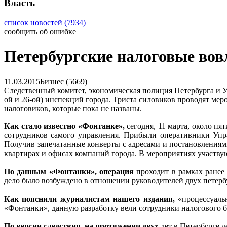
Власть
список новостей (7934)
сообщить об ошибке
Петербургские налоговые вов
11.03.2015
Бизнес (5669)
Следственный комитет, экономическая полиция Петербурга и У
ой и 26-ой) инспекций города. Триста силовиков проводят мер
налоговиков, которые пока не названы.
Как стало известно «Фонтанке»,
сегодня, 11 марта, около п
сотрудников самого управления. Прибыли оперативники Упр
Получив запечатанные конверты с адресами и постановлениями 
квартирах и офисах компаний города. В мероприятиях участвую
По данным «Фонтанки», операция
проходит в рамках ранее
дело было возбуждено в отношении руководителей двух петерб
Как пояснили журналистам нашего издания,
«процессуаль
«Фонтанки», данную разработку вели сотрудники налогового 
По версии следствия, на протяжении двух
лет в Петербурге д