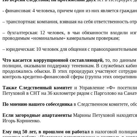
- финансовая: 4 человека, причем один из них является граж
– транспортная: компания, взявшая на себя ответственность отр
– бухгалтерская: 12 человек, в чьи обязанности входили 
проводимым «номинальным» камеральным проверкам;
– юридическая: 10 человек для общения с правоохранительным
Что касается коррупционной составляющей,
то, по данным
полиции, оказывали поддержку теневикам. В служебных кабин
продолжались обыски. В этих процедурах участвуют сотруд
контроль кредитно-финансовой сферы (группа этих оперативни
Также Следственный комитет
и Управление «Ф» посетили 
Петуховой в СНТ на 36 километре рядом с Парголово на Санат
По мнению нашего собеседника
в Следственном комитете, обо
Если загородные апартаменты
Марины Петуховой находятся 
Игорь Корниенко.
Ему под 50 лет, в прошлом он работал
в налоговой полиции 