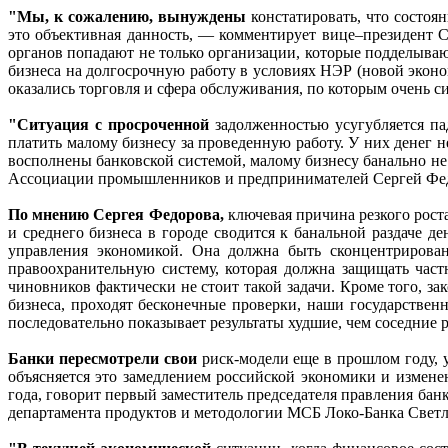
"Мы, к сожалению, вынуждены
констатировать, что состо
это объективная данность, — комментирует вице–президент 
органов попадают не только организации, которые подделываю
бизнеса на долгосрочную работу в условиях НЭР (новой эконо
оказались торговля и сфера обслуживания, по которым очень с
"Ситуация с просроченной
задолженностью усугубляется па
платить малому бизнесу за проведенную работу. У них денег н
восполнены банковской системой, малому бизнесу банально не
Ассоциации промышленников и предпринимателей Сергей Фе
По мнению Сергея Федорова,
ключевая причина резкого рост
и среднего бизнеса в городе сводится к банальной раздаче 
управления экономикой. Она должна быть сконцентрирована
правоохранительную систему, которая должна защищать част
чиновников фактически не стоит такой задачи. Кроме того, з
бизнеса, проходят бесконечные проверки, наши государствен
последовательно показывает результаты худшие, чем соседние 
Банки пересмотрели свои
риск-модели еще в прошлом году, 
объясняется это замедлением российской экономики и измен
года, говорит первый заместитель председателя правления ба
департамента продуктов и методологии МСБ Локо-Банка Светл