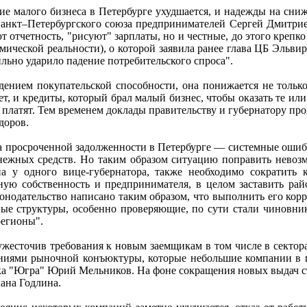
яние малого бизнеса в Петербурге ухудшается, и надежды на сн
Санкт–Петербургского союза предпринимателей Сергей Дмитри
т отчетность, "рисуют" зарплаты, но и честные, до этого крепк
мической реальности), о которой заявила ранее глава ЦБ Эльв
ильно ударило падение потребительского спроса".
дением покупательской способности, она понижается не только
ет, и кредиты, который брал малый бизнес, чтобы оказать те ил
 платят. Тем временем доклады правительству и губернатору про
доров.
а просроченной задолженности в Петербурге — системные ошиб
денежных средств. Но таким образом ситуацию поправить нево
 у одного вице-губернатора, также необходимо сократить к
ную собственность и предпринимателя, в целом заставить ра
аконодательство написано таким образом, что выполнить его кор
ные структуры, особенно проверяющие, по сути стали чиновник
регионы".
ужесточив требования к новым заемщикам в том числе в сектора
ениями рыночной конъюктуры, которые небольшие компании в п
нка "Югра" Юрий Мельников. На фоне сокращения новых выдач ста
ана Годлина.