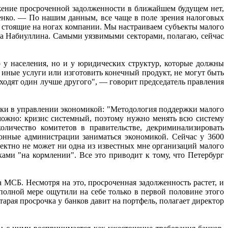
ижение просроченной задолженности в ближайшем будущем нет,
енко. — По нашим данным, все чаще в поле зрения налоговых
о стоящие на ногах компании. Мы настраиваем субъекты малого
ира Набиуллина. Самыми уязвимыми секторами, полагаю, сейчас
 у населения, но и у юридических структур, которые должны
и иные услуги или изготовить конечный продукт, не могут быть
ходят один лучше другого", — говорит председатель правления
ки в управлении экономикой: "Методология поддержки малого
зможно: кризис системный, поэтому нужно менять всю систему
оличество комитетов в правительстве, декриминализировать
йонные администрации заниматься экономикой. Сейчас у 3600
ректно не может ни одна из известных мне организаций малого
ами "на кормлении". Все это приводит к тому, что Петербург
 МСБ. Несмотря на это, просроченная задолженность растет, и
олной мере ощутили на себе только в первой половине этого
рая просрочка у банков давит на портфель, полагает директор