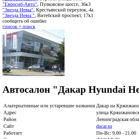
"
Евросиб-Авто
"
,
Пулковское шоссе, 36к3
"
Звезда Невы
"
,
Крестьянский переулок, 4а
"
Звезда Невы
"
,
Витебский проспект, 17к1
сообщить об ошибке
cписок + поиск
Автосалон "Дакар Hyundai Н
Альтернативные или устаревшие названия
Дакар на Кржижано
Адрес
улица Кржижановск
Район
Ленинградская обла
Сайт
dacar.su
Работает
Пн-Вс: 9.00 - 21.00