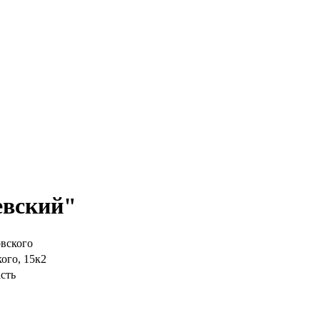
евский"
вского
ого, 15к2
сть