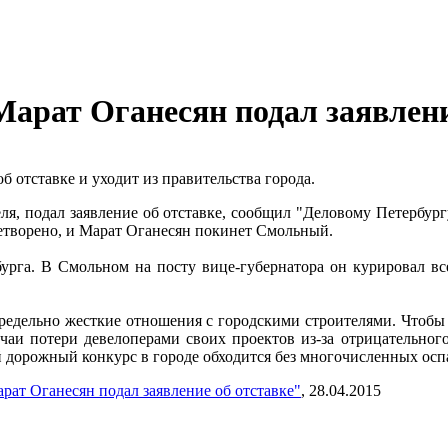
Марат Оганесян подал заявлени
 отставке и уходит из правительства города.
еля, подал заявление об отставке, сообщил "Деловому Петербу
летворено, и Марат Оганесян покинет Смольный.
рга. В Смольном на посту вице-губернатора он курировал все
редельно жесткие отношения с городскими строителями. Чтобы 
лучаи потери девелоперами своих проектов из-за отрицательног
й дорожный конкурс в городе обходится без многочисленных осп
рат Оганесян подал заявление об отставке"
, 28.04.2015