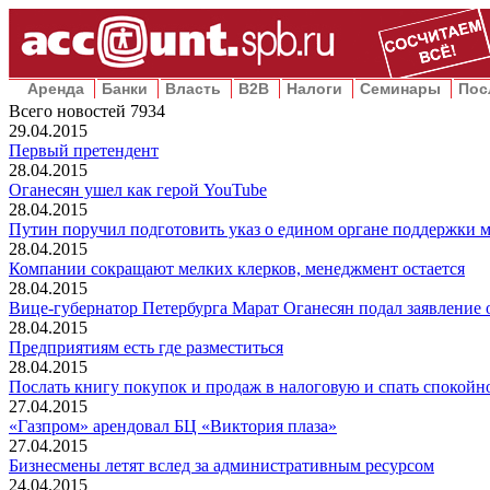
Аренда
Банки
Власть
B2B
Налоги
Семинары
Пос
Всего новостей
7934
29.04.2015
Первый претендент
28.04.2015
Оганесян ушел как герой YouTube
28.04.2015
Путин поручил подготовить указ о едином органе поддержки м
28.04.2015
Компании сокращают мелких клерков, менеджмент остается
28.04.2015
Вице-губернатор Петербурга Марат Оганесян подал заявление 
28.04.2015
Предприятиям есть где разместиться
28.04.2015
Послать книгу покупок и продаж в налоговую и спать спокойн
27.04.2015
«Газпром» арендовал БЦ «Виктория плаза»
27.04.2015
Бизнесмены летят вслед за административным ресурсом
24.04.2015