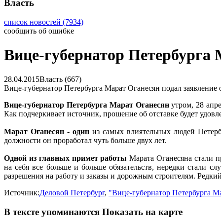
Власть
список новостей (7934)
сообщить об ошибке
Вице-губернатор Петербурга 
28.04.2015
Власть (667)
Вице-губернатор Петербурга Марат Оганесян подал заявление об
Вице-губернатор Петербурга Марат Оганесян
утром, 28 апр
Как подчеркивает источник, прошение об отставке будет удов
Марат Оганесян - один
из самых влиятельных людей Петербу
должности он проработал чуть больше двух лет.
Одной из главных примет работы
Марата Оганесяна стали п
на себя все больше и больше обязательств, нередки стали с
разрешения на работу и заказы и дорожным строителям. Редки
Источник:
Деловой Петербург
,
"Вице-губернатор Петербурга Ма
В тексте упоминаются
Показать на карте