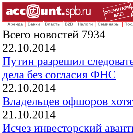
Аренда
Банки
Власть
B2B
Налоги
Семинары
Пос
Всего новостей
7934
22.10.2014
Путин разрешил следоват
дела без согласия ФНС
22.10.2014
Владельцев офшоров хотят
21.10.2014
Исчез инвесторский аван