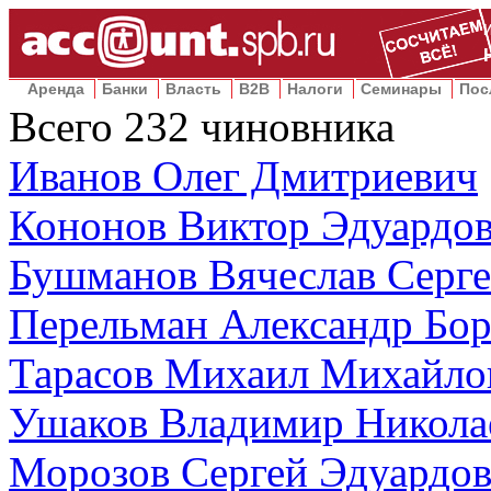
Аренда
Банки
Власть
B2B
Налоги
Семинары
Пос
Всего
232
чиновника
Иванов Олег Дмитриевич
Кононов Виктор Эдуардо
Бушманов Вячеслав Серге
Перельман Александр Бо
Тарасов Михаил Михайло
Ушаков Владимир Никола
Морозов Сергей Эдуардо