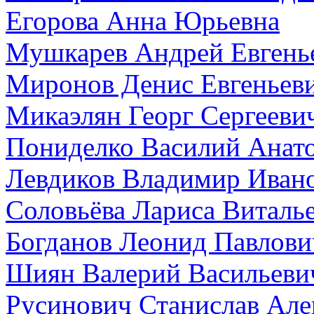
Егорова Анна Юрьевна
Мушкарев Андрей Евгень
Миронов Денис Евгеньев
Микаэлян Георг Сергееви
Пониделко Василий Анат
Левдиков Владимир Иван
Соловьёва Лариса Виталь
Богданов Леонид Павлови
Шиян Валерий Васильеви
Русинович Станислав Але