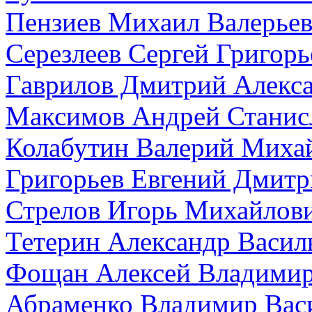
Пензиев Михаил Валерье
Серезлеев Сергей Григорь
Гаврилов Дмитрий Алекс
Максимов Андрей Станис
Колабутин Валерий Миха
Григорьев Евгений Дмитр
Стрелов Игорь Михайлов
Тетерин Александр Васил
Фощан Алексей Владими
Абраменко Владимир Вас