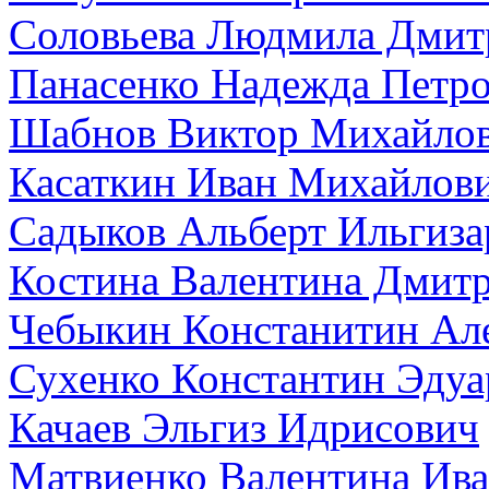
Соловьева Людмила Дмит
Панасенко Надежда Петр
Шабнов Виктор Михайло
Касаткин Иван Михайлов
Садыков Альберт Ильгиза
Костина Валентина Дмит
Чебыкин Констанитин Ал
Сухенко Константин Эдуа
Качаев Эльгиз Идрисович
Матвиенко Валентина Ив