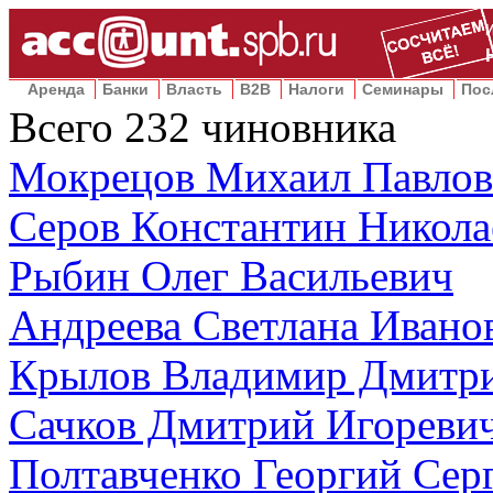
Аренда
Банки
Власть
B2B
Налоги
Семинары
Пос
Всего
232
чиновника
Мокрецов Михаил Павло
Серов Константин Никола
Рыбин Олег Васильевич
Андреева Светлана Ивано
Крылов Владимир Дмитр
Сачков Дмитрий Игореви
Полтавченко Георгий Сер