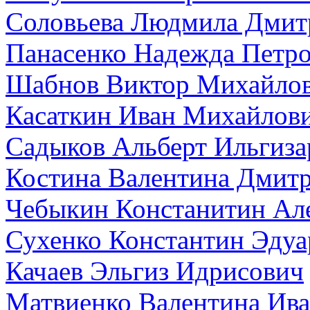
Соловьева Людмила Дмит
Панасенко Надежда Петр
Шабнов Виктор Михайло
Касаткин Иван Михайлов
Садыков Альберт Ильгиза
Костина Валентина Дмит
Чебыкин Констанитин Ал
Сухенко Константин Эдуа
Качаев Эльгиз Идрисович
Матвиенко Валентина Ив