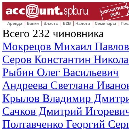
Аренда
Банки
Власть
B2B
Налоги
Семинары
Пос
Всего
232
чиновника
Мокрецов Михаил Павло
Серов Константин Никола
Рыбин Олег Васильевич
Андреева Светлана Ивано
Крылов Владимир Дмитр
Сачков Дмитрий Игореви
Полтавченко Георгий Сер