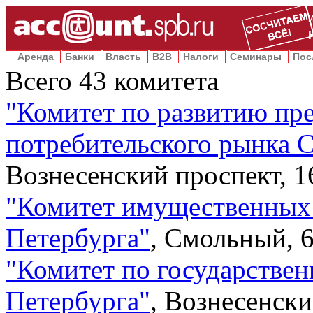
Аренда
Банки
Власть
B2B
Налоги
Семинары
Пос
Всего
43
комитета
"
Комитет по развитию пр
потребительского рынка 
Вознесенский проспект, 1
"
Комитет имущественных
Петербурга
"
,
Смольный, 6
"
Комитет по государствен
Петербурга
"
,
Вознесенски