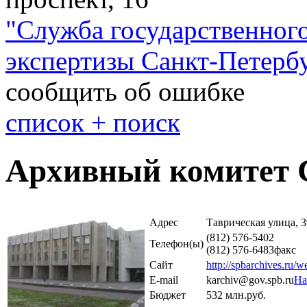
"
Служба государственного
экспертизы Санкт-Петерб
сообщить об ошибке
cписок + поиск
Архивный комитет 
Адрес
Таврическая улица, 3
(812) 576-5402
Телефон(ы)
(812) 576-6483
факс
Сайт
http://spbarchives.ru/
E-mail
karchiv@gov.spb.ru
На
Бюджет
532 млн.руб.