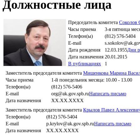
Должностные лица
Председатель комитета
Соколов 
Часы приема
3-я пятница меся
Телефон(ы)
(812) 576-5404
E-mail
s.sokolov@ak.gov
Дата рождения
12.03.1955
Дни р
Дата назначения
20.01.2015
В публикациях
1
Заместитель председателя комитета
Мишенкова Марина Васил
Часы приема
1-й понедельник месяца: 10.00 - 13.00
Телефон(ы)
(812) 576-5406
E-mail
org@ak.gov.spb.ru
Написать письмо
Дата назначения
XX.XX.XXXX
Заместитель председателя комитета
Крылов Павел Алексееви
Телефон(ы)
(812) 576-5404
E-mail
p.krylov@ak.gov.spb.ru
Написать письмо
Дата назначения
XX.XX.XXXX