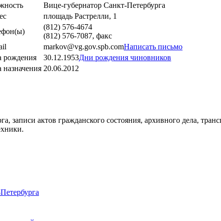
жность
Вице-губернатор Санкт-Петербурга
ес
площадь Растрелли, 1
(812) 576-4674
ефон(ы)
(812) 576-7087, факс
il
markov@vg.gov.spb.com
Написать письмо
а рождения
30.12.1953
Дни рождения чиновников
а назначения
20.06.2012
а, записи актов гражданского состояния, архивного дела, транс
ехники.
-Петербурга