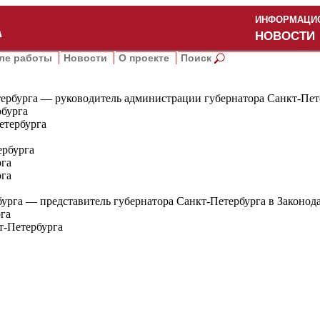
ИНФОРМАЦИО
НОВОСТИ
ле работы
Новости
О проекте
Поиск
тербурга — руководитель администрации губернатора Санкт-Пет
рбурга
етербурга
ербурга
рга
рга
бурга — представитель губернатора Санкт-Петербурга в Законо
рга
т-Петербурга