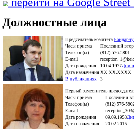
перейти на Google Street
Должностные лица
Председатель комитета
Бондарчу
Часы приема
Последний вторн
Телефон(ы)
(812) 576-5801
E-mail
reception_1@keio
Дата рождения
10.04.1977
Дни р
Дата назначения
XX.XX.XXXX
В публикациях
3
Первый заместитель председате
Часы приема
Последний вто
Телефон(ы)
(812) 576-580
E-mail
reception_303
Дата рождения
09.09.1958
Дн
Дата назначения
20.02.2015