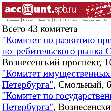
Аренда
Банки
Власть
B2B
Налоги
Семинары
Пос
Всего
43
комитета
"
Комитет по развитию пр
потребительского рынка 
Вознесенский проспект, 1
"
Комитет имущественных
Петербурга
"
,
Смольный, 6
"
Комитет по государствен
Петербурга
"
,
Вознесенски