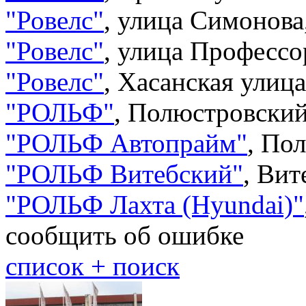
"
Ровелс
"
,
улица Симонова
"
Ровелс
"
,
улица Профессо
"
Ровелс
"
,
Хасанская улица
"
РОЛЬФ
"
,
Полюстровский 
"
РОЛЬФ Автопрайм
"
,
Пол
"
РОЛЬФ Витебский
"
,
Вит
"
РОЛЬФ Лахта (Hyundai)
"
сообщить об ошибке
cписок + поиск