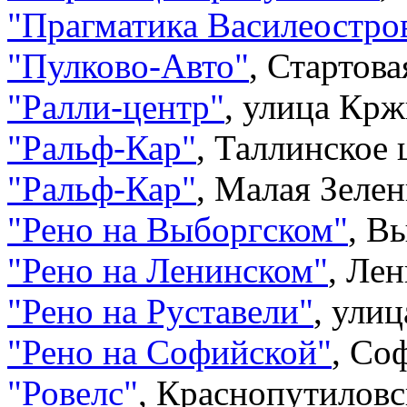
"
Прагматика Василеостро
"
Пулково-Авто
"
,
Стартова
"
Ралли-центр
"
,
улица Крж
"
Ральф-Кар
"
,
Таллинское 
"
Ральф-Кар
"
,
Малая Зелен
"
Рено на Выборгском
"
,
Вы
"
Рено на Ленинском
"
,
Лен
"
Рено на Руставели
"
,
улиц
"
Рено на Софийской
"
,
Соф
"
Ровелс
"
,
Краснопутиловск