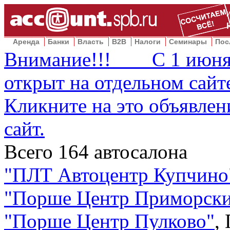
Аренда
Банки
Власть
B2B
Налоги
Семинары
Пос
Внимание!!! С 1 июня 2
открыт на отдельном сай
Кликните на это объявлен
сайт.
Всего
164
автосалона
"
ПЛТ Автоцентр Купчино
"
Порше Центр Приморск
"
Порше Центр Пулково
"
,