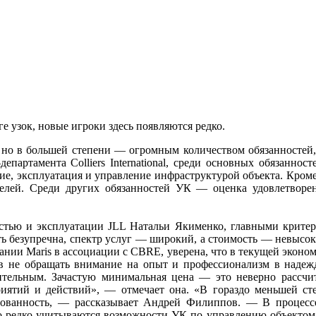
 узок, новые игроки здесь появляются редко.
но в большей степени — огромным количеством обязанностей,
департамента Colliers International, среди основных обязан
е, эксплуатация и управление инфраструктурой объекта. Кроме
елей. Среди других обязанностей УК — оценка удовлетворен
тью и эксплуатации JLL Натальи Якименко, главными критери
ть безупречна, спектр услуг — широкий, а стоимость — невысок
нии Maris в ассоциации с CBRE, уверена, что в текущей эконом
в не обращать внимание на опыт и профессионализм в надежде
ительным. Зачастую минимальная цена — это неверно расс
риятий и действий», — отмечает она. «В гораздо меньшей с
нованность, — рассказывает Андрей Филиппов. — В процессе
о редко учитываются возможности УК по управлению объектом 