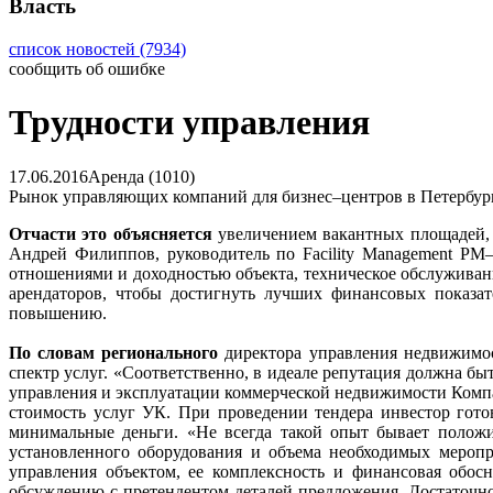
Власть
список новостей (7934)
сообщить об ошибке
Трудности управления
17.06.2016
Аренда (1010)
Рынок управляющих компаний для бизнес–центров в Петербурге
Отчасти это объясняется
увеличением вакантных площадей, 
Андрей Филиппов, руководитель по Facility Management PM–
отношениями и доходностью объекта, техническое обслуживани
арендаторов, чтобы достигнуть лучших финансовых показат
повышению.
По словам регионального
директора управления недвижимос
спектр услуг. «Соответственно, в идеале репутация должна бы
управления и эксплуатации коммерческой недвижимости Компа
стоимость услуг УК. При проведении тендера инвестор гото
минимальные деньги. «Не всегда такой опыт бывает полож
установленного оборудования и объема необходимых мероп
управления объектом, ее комплексность и финансовая обос
обсуждению с претендентом деталей предложения. Достаточн