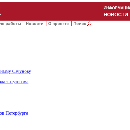
ИНФОРМАЦИО
НОВОСТИ
ле работы
Новости
О проекте
Поиск
 Римму Сачунову
ала энтузиазма
ов Петербурга