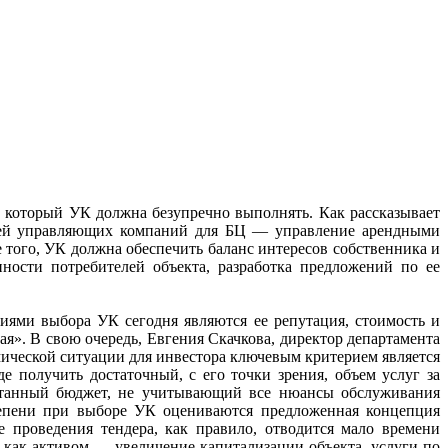
 который УК должна безупречно выполнять. Как рассказывает
ностей управляющих компаний для БЦ — управление арендными
 того, УК должна обеспечить баланс интересов собственника и
ности потребителей объекта, разработка предложений по ее
ями выбора УК сегодня являются ее репутация, стоимость и
ая». В свою очередь, Евгения Скачкова, директор департамента
ической ситуации для инвестора ключевым критерием является
 получить достаточный, с его точки зрения, объем услуг за
читанный бюджет, не учитывающий все нюансы обслуживания
тепени при выборе УК оцениваются предложенная концепция
 проведения тендера, как правило, отводится мало времени
как активом — увеличение капитализации объекта, услуги по