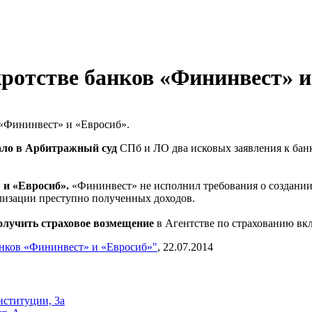
кротстве банков «Фининвест» 
 «Фининвест» и «Евросиб».
ало в Арбитражный суд
СПб и ЛО два исковых заявления к бан
 и «Евросиб».
«Фининвест» не исполнил требования о создании
лизации преступно полученных доходов.
получить страховое возмещение
в Агентстве по страхованию вкл
анков «Фининвест» и «Евросиб»"
, 22.07.2014
ституции, 3а