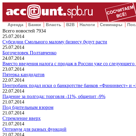
Аренда
Банки
Власть
B2B
Налоги
Семинары
Пос
Всего новостей
7934
25.07.2014
Субсидии Смольного малому бизнесу будут расти
25.07.2014
Богочеловек Полтавченко
24.07.2014
Вместо введения налога с продаж в России уже со следующег
23.07.2014
Пятерка кандидатов
22.07.2014
Центробанк подал иски о банкротстве банков «Фининвест» и 
22.07.2014
Падение за полгода: торговля -11%, общепит -9%
21.07.2014
Под бдительным взором
21.07.2014
Стремление вверх
21.07.2014
Оптимум для разных функций
21.07.2014