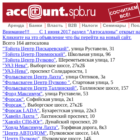
Аренда
Банки
Власть
B2B
Налоги
Семинары
Пос
Внимание!!! С 1 июня 2017 раздел "Автосалоны" открыт на
Кликните на это объявление что бы перейти на новый сайт.
Всего
164
автосалона
"
Тойота Центр Пискаревский
"
,
улица Руставели, 31
"
Тойота Центр Приморский
"
,
Школьная улица, 96
"
Тойота Центр Пулково
"
,
Шереметьевская улица, 17
"
УАЗ Нева
"
,
Выборгское шоссе, 27к2Б
"
УАЗ-Нева
"
,
проспект Солидарности, 1
"
Фольксваген Центр Лахта
"
,
улица Оптиков, 3а
"
Фольксваген Центр Пулково
"
,
Стартовая улица, 5
"
Фольксваген Центр Таллинский
"
,
Таллинское шоссе, 157
"
Форд Максимум
"
,
улица Руставели, 53
"
Форсаж
"
,
Софийская улица, 2к1
"
Форсаж
"
,
Выборгское шоссе, 27к2Б
"
Форсаж LADA
"
,
Бухарестская улица, 22к3
"
Хавейл Лахта
"
,
Лахтинский проспект, 10
"
Хавэйл СПб-Юг
"
,
Дунайский проспект, 20
"
Хонда Максимум Лахта
"
,
Торфяная дорога, 8к3
"
Центр АВТОДОМ
"
,
Пулковское шоссе, 14А
"
Центр Пулково
"
,
Пулковское шоссе, 14Б