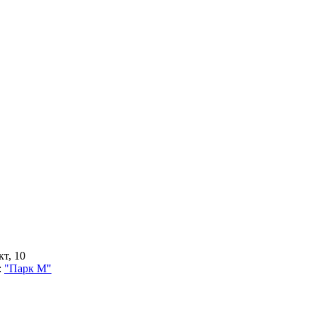
т, 10
:
"Парк М"