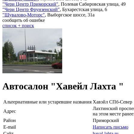
"
Чери Центр Приморский
"
,
Полевая Сабировская улица, 49
"
Чери Центр Фрунзенский
"
,
Бухарестская улица, 6
"
Шувалово-Моторс
"
,
Выборгское шоссе, 31а
сообщить об ошибке
cписок + поиск
Автосалон "Хавейл Лахта "
Альтернативные или устаревшие названия
Хавэйл СПб-Север
Лахтинский проспек
Адрес
на этом месте ранее
Район
Приморский
E-mail
Написать письмо
Сайт
haval-lahta.ru