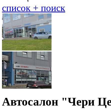
cписок + поиск
Автосалон "Чери Ц