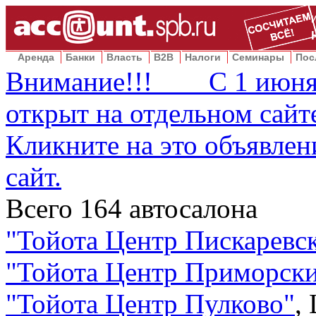
Аренда
Банки
Власть
B2B
Налоги
Семинары
Пос
Внимание!!! С 1 июня 2
открыт на отдельном сай
Кликните на это объявлен
сайт.
Всего
164
автосалона
"
Тойота Центр Пискаревс
"
Тойота Центр Приморск
"
Тойота Центр Пулково
"
,