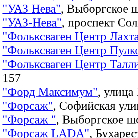
"
УАЗ Нева
"
,
Выборгское ш
"
УАЗ-Нева
"
,
проспект Сол
"
Фольксваген Центр Лахт
"
Фольксваген Центр Пул
"
Фольксваген Центр Талл
157
"
Форд Максимум
"
,
улица 
"
Форсаж
"
,
Софийская ули
"
Форсаж
"
,
Выборгское шо
"
Форсаж LADA
"
,
Бухарес