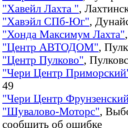
"
Хавейл Лахта
"
,
Лахтинск
"
Хавэйл СПб-Юг
"
,
Дунайс
"
Хонда Максимум Лахта
"
"
Центр АВТОДОМ
"
,
Пулк
"
Центр Пулково
"
,
Пулковс
"
Чери Центр Приморский
49
"
Чери Центр Фрунзенски
"
Шувалово-Моторс
"
,
Выбо
сообщить об ошибке