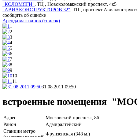
"КОЛОМЯГИ"
, ТЦ ,
Новоколомяжский проспект, 4к5
"АВИАКОНСТРУКТОРОВ 32"
, ТП ,
проспект Авиаконструкто
сообщить об ошибке
Аренда магазинов (cписок)
1
2
3
4
5
6
7
8
9
10
11
31.08.2011 09:50
встроенные помещения "М
Адрес
Московский проспект, 86
Район
Адмиралтейский
Станции метро
Фрунзенская (348 м.)
(расстояние по прямой)