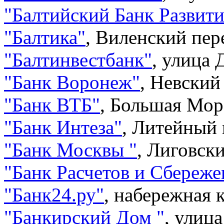
"
Балтийский Банк Развит
"
Балтика
"
,
Виленский пере
"
Балтинвестбанк
"
,
улица 
"
Банк Воронеж
"
,
Невский 
"
Банк ВТБ
"
,
Большая Морс
"
Банк Интеза
"
,
Литейный п
"
Банк Москвы
"
,
Лиговски
"
Банк Расчетов и Сбереж
"
Банк24.ру
"
,
набережная к
"
Банкирский Дом
"
,
улица