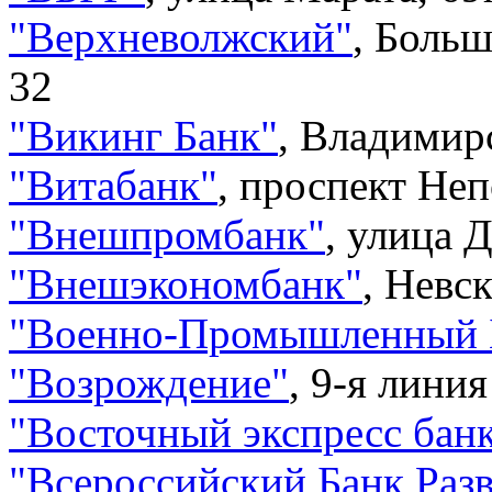
"
Верхневолжский
"
,
Больш
32
"
Викинг Банк
"
,
Владимирс
"
Витабанк
"
,
проспект Неп
"
Внешпромбанк
"
,
улица Д
"
Внешэкономбанк
"
,
Невск
"
Военно-Промышленный 
"
Возрождение
"
,
9-я линия
"
Восточный экспресс бан
"
Всероссийский Банк Раз