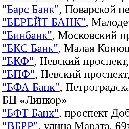
"
Барс Банк
"
,
Поварской пе
"
БЕРЕЙТ БАНК
"
,
Малодет
"
Бинбанк
"
,
Московский пр
"
БКС Банк
"
,
Малая Конюш
"
БКФ
"
,
Невский проспект,
"
БПФ
"
,
Невский проспект
"
БФА Банк
"
,
Петроградска
БЦ «Линкор»
"
БФТ Банк
"
,
проспект До
"
ВБРР
"
,
улица Марата, 69