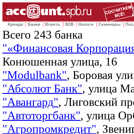
Аренда
Банки
Власть
B2B
Налоги
Семинары
Пос
Всего
243
банка
"
«Финансовая Корпораци
Конюшенная улица, 16
"
Modulbank
"
,
Боровая ули
"
Абсолют Банк
"
,
улица Ма
"
Авангард
"
,
Лиговский пр
"
Автоторгбанк
"
,
улица Ор
"
Агропромкредит
"
,
Звени