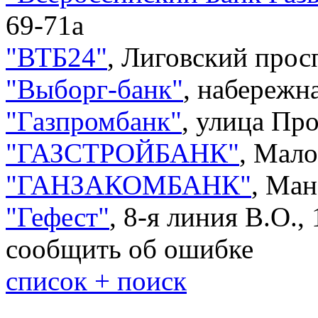
69-71а
"
ВТБ24
"
,
Лиговский просп
"
Выборг-банк
"
,
набережна
"
Газпромбанк
"
,
улица Про
"
ГАЗСТРОЙБАНК
"
,
Мало
"
ГАНЗАКОМБАНК
"
,
Ман
"
Гефест
"
,
8-я линия В.О., 
сообщить об ошибке
список + поиск