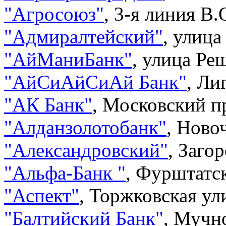
"
Агросоюз
"
,
3-я линия В.О
"
Адмиралтейский
"
,
улица 
"
АйМаниБанк
"
,
улица Реш
"
АйСиАйСиАй Банк
"
,
Лиг
"
АК Банк
"
,
Московский пр
"
Алданзолотобанк
"
,
Новоч
"
Александровский
"
,
Загор
"
Альфа-Банк
"
,
Фурштатск
"
Аспект
"
,
Торжковская ули
"
Балтийский Банк
"
,
Мучно