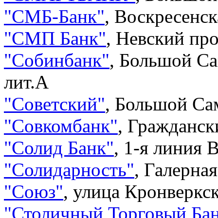
"
СМБ-Банк
"
,
Воскресенск
"
СМП Банк
"
,
Невский про
"
Собинбанк
"
,
Большой Са
лит.А
"
Советский
"
,
Большой Сам
"
Совкомбанк
"
,
Граждански
"
Солид Банк
"
,
1-я линия В
"
Солидарность
"
,
Галерная
"
Союз
"
,
улица Кронверкска
"
Столичный Торговый Ба