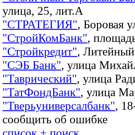
улица, 25, лит.А
"
СТРАТЕГИЯ
"
,
Боровая у
"
СтройКомБанк
"
,
площадь
"
Стройкредит
"
,
Литейный 
"
СЭБ Банк
"
,
улица Михайл
"
Таврический
"
,
улица Рад
"
ТатФондБанк
"
,
улица Ма
"
Тверьуниверсалбанк
"
,
18
сообщить об ошибке
список + поиск