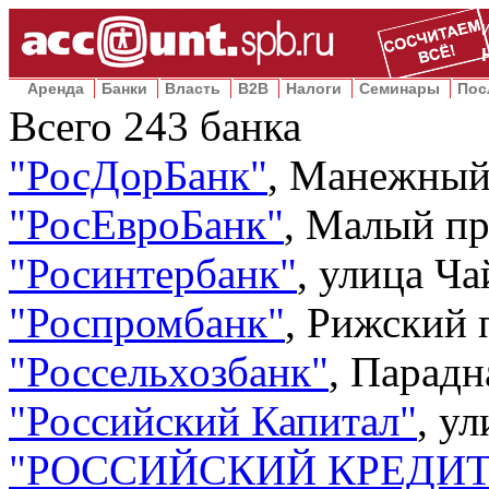
Аренда
Банки
Власть
B2B
Налоги
Семинары
Пос
Всего
243
банка
"
РосДорБанк
"
,
Манежный 
"
РосЕвроБанк
"
,
Малый про
"
Росинтербанк
"
,
улица Ча
"
Роспромбанк
"
,
Рижский п
"
Россельхозбанк
"
,
Парадна
"
Российский Капитал
"
,
ул
"
РОССИЙСКИЙ КРЕДИ