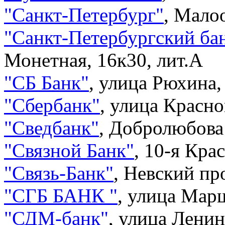
"
Санкт-Петербург
"
,
Малоо
"
Санкт-Петербургский ба
Монетная, 16к30, лит.А
"
СБ Банк
"
,
улица Рюхина, 
"
Сбербанк
"
,
улица Красно
"
Сведбанк
"
,
Добролюбова 
"
Связной Банк
"
,
10-я Кра
"
Связь-Банк
"
,
Невский про
"
СГБ БАНК
"
,
улица Марш
"
СДМ-банк
"
,
улица Ленин