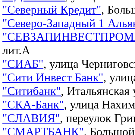
"
Северный Кредит
"
,
Больш
"
Северо-Западный 1 Алья
"
СЕВЗАПИНВЕСТПРОМ
лит.А
"
СИАБ
"
,
улица Черниговс
"
Сити Инвест Банк
"
,
улиц
"
Ситибанк
"
,
Итальянская 
"
СКА-Банк
"
,
улица Нахимо
"
СЛАВИЯ
"
,
переулок Гри
"
СМАРТБАНК
"
,
Большой