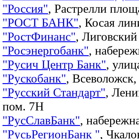
"
Россия
"
,
Растрелли площа
"
РОСТ БАНК
"
,
Косая лин
"
РостФинанс
"
,
Лиговский 
"
Росэнергобанк
"
,
набереж
"
Русич Центр Банк
"
,
улиц
"
Рускобанк
"
,
Всеволожск,
"
Русский Стандарт
"
,
Ленин
пом. 7Н
"
РусСлавБанк
"
,
набережна
"
РусьРегионБанк
"
,
Чкало