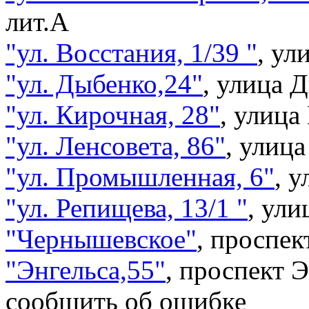
лит.А
"ул. Восстания, 1/39 "
,
ули
"ул. Дыбенко,24"
,
улица Д
"ул. Кирочная, 28"
,
улица
"ул. Ленсовета, 86"
,
улица
"ул. Промышленная, 6"
,
у
"ул. Репищева, 13/1 "
,
ули
"Чернышевское"
,
проспек
"Энгельса,55"
,
проспект Э
сообщить об ошибке