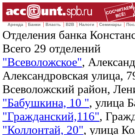
Аренда
Банки
Власть
B2B
Налоги
Семинары
Пос
Отделения банка Констанс
Всего
29
отделений
"Всеволожское"
,
Александ
Александровская улица, 7
Всеволожский район, Лен
"Бабушкина, 10 "
,
улица Б
"Гражданский,116"
,
Гражд
"Коллонтай, 20"
,
улица Ко