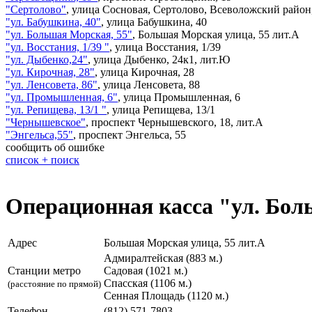
"Сертолово"
,
улица Сосновая, Сертолово, Всеволожский район,
"ул. Бабушкина, 40"
,
улица Бабушкина, 40
"ул. Большая Морская, 55"
,
Большая Морская улица, 55 лит.А
"ул. Восстания, 1/39 "
,
улица Восстания, 1/39
"ул. Дыбенко,24"
,
улица Дыбенко, 24к1, лит.Ю
"ул. Кирочная, 28"
,
улица Кирочная, 28
"ул. Ленсовета, 86"
,
улица Ленсовета, 88
"ул. Промышленная, 6"
,
улица Промышленная, 6
"ул. Репищева, 13/1 "
,
улица Репищева, 13/1
"Чернышевское"
,
проспект Чернышевского, 18, лит.А
"Энгельса,55"
,
проспект Энгельса, 55
сообщить об ошибке
список + поиск
Операционная касса "ул. Бол
Адрес
Большая Морская улица, 55 лит.А
Адмиралтейская (883 м.)
Станции метро
Садовая (1021 м.)
Спасская (1106 м.)
(расстояние по прямой)
Сенная Площадь (1120 м.)
Телефон
(812) 571-7803