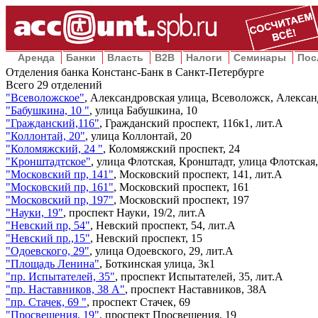
Аренда
Банки
Власть
B2B
Налоги
Семинары
Пос
Отделения банка Констанс-Банк в Санкт-Петербурге
Всего
29
отделений
"Всеволожское"
,
Александровская улица, Всеволожск, Алексан
"Бабушкина, 10 "
,
улица Бабушкина, 10
"Гражданский,116"
,
Гражданский проспект, 116к1, лит.А
"Коллонтай, 20"
,
улица Коллонтай, 20
"Коломяжский, 24 "
,
Коломяжский проспект, 24
"Кронштадтское"
,
улица Флотская, Кронштадт, улица Флотская,
"Московский пр, 141"
,
Московский проспект, 141, лит.А
"Московский пр, 161"
,
Московский проспект, 161
"Московский пр, 197"
,
Московский проспект, 197
"Науки, 19"
,
проспект Науки, 19/2, лит.А
"Невский пр, 54"
,
Невский проспект, 54, лит.А
"Невский пр.,15"
,
Невский проспект, 15
"Одоевского, 29"
,
улица Одоевского, 29, лит.А
"Площадь Ленина"
,
Боткинская улица, 3к1
"пр. Испытателей, 35"
,
проспект Испытателей, 35, лит.А
"пр. Наставников, 38 А"
,
проспект Наставников, 38А
"пр. Стачек, 69 "
,
проспект Стачек, 69
"Просвещения, 19"
,
проспект Просвещения, 19