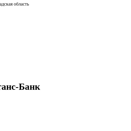
адская область
танс-Банк