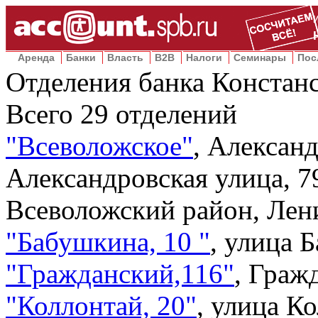
Аренда
Банки
Власть
B2B
Налоги
Семинары
Пос
Отделения банка Констанс
Всего
29
отделений
"Всеволожское"
,
Александ
Александровская улица, 7
Всеволожский район, Лен
"Бабушкина, 10 "
,
улица Б
"Гражданский,116"
,
Гражд
"Коллонтай, 20"
,
улица Ко