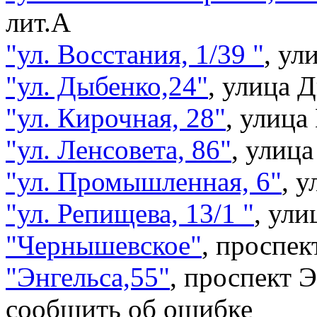
лит.А
"ул. Восстания, 1/39 "
,
ули
"ул. Дыбенко,24"
,
улица Д
"ул. Кирочная, 28"
,
улица
"ул. Ленсовета, 86"
,
улица
"ул. Промышленная, 6"
,
у
"ул. Репищева, 13/1 "
,
ули
"Чернышевское"
,
проспек
"Энгельса,55"
,
проспект Э
сообщить об ошибке