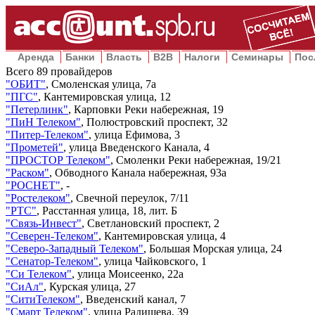
Аренда
Банки
Власть
B2B
Налоги
Семинары
Пос
Всего
89
провайдеров
"
ОБИТ
"
,
Смоленская улица, 7а
"
ПГС
"
,
Кантемировская улица, 12
"
Петерлинк
"
,
Карповки Реки набережная, 19
"
ПиН Телеком
"
,
Полюстровский проспект, 32
"
Питер-Телеком
"
,
улица Ефимова, 3
"
Прометей
"
,
улица Введенского Канала, 4
"
ПРОСТОР Телеком
"
,
Смоленки Реки набережная, 19/21
"
Раском
"
,
Обводного Канала набережная, 93а
"
РОСНЕТ
"
,
-
"
Ростелеком
"
,
Свечной переулок, 7/11
"
РТС
"
,
Расстанная улица, 18, лит. Б
"
Связь-Инвест
"
,
Светлановский проспект, 2
"
Северен-Телеком
"
,
Кантемировская улица, 4
"
Северо-Западный Телеком
"
,
Большая Морская улица, 24
"
Сенатор-Телеком
"
,
улица Чайковского, 1
"
Си Телеком
"
,
улица Моисеенко, 22а
"
СиАл
"
,
Курская улица, 27
"
СитиТелеком
"
,
Введенский канал, 7
"
Смарт Телеком
"
,
улица Радищева, 39