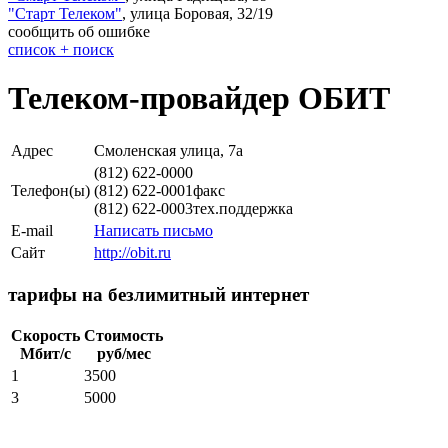
"
Старт Телеком
"
,
улица Боровая, 32/19
сообщить об ошибке
cписок + поиск
Телеком-провайдер ОБИТ
Адрес
Смоленская улица, 7а
(812) 622-0000
Телефон(ы)
(812) 622-0001
факс
(812) 622-0003
тех.поддержка
E-mail
Написать письмо
Сайт
http://obit.ru
тарифы на безлимитный интернет
Скорость
Стоимость
Мбит/с
руб/мес
1
3500
3
5000