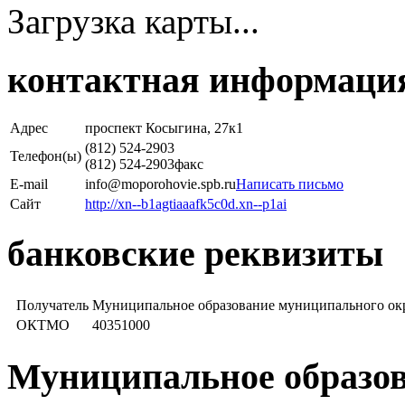
Загрузка карты...
контактная информаци
Адрес
проспект Косыгина, 27к1
(812) 524-2903
Телефон(ы)
(812) 524-2903
факс
E-mail
info@moporohovie.spb.ru
Написать письмо
Сайт
http://xn--b1agtiaaafk5c0d.xn--p1ai
банковские реквизиты
Получатель
Муниципальное образование муниципального ок
ОКТМО
40351000
Муниципальное образов