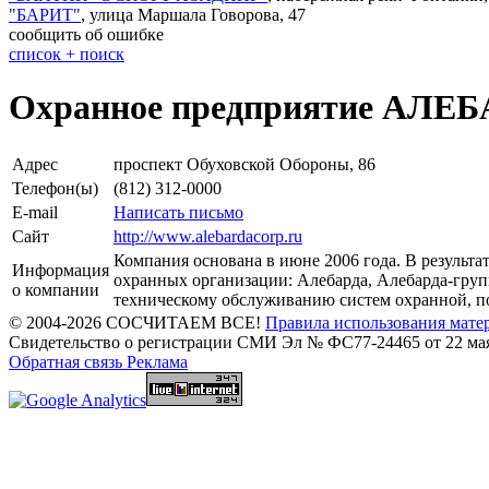
"
БАРИТ
"
,
улица Маршала Говорова, 47
сообщить об ошибке
cписок + поиск
Охранное предприятие АЛЕ
Адрес
проспект Обуховской Обороны, 86
Телефон(ы)
(812) 312-0000
E-mail
Написать письмо
Сайт
http://www.alebardacorp.ru
Компания основана в июне 2006 года. В результа
Информация
охранных организации: Алебарда, Алебарда-гру
о компании
техническому обслуживанию систем охранной, п
© 2004-2026 СОСЧИТАЕМ ВСЕ!
Правила использования мате
Свидетельство о регистрации СМИ Эл № ФС77-24465 от 22 мая
Обратная связь
Реклама