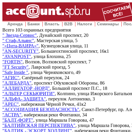
Аренда
Банки
Власть
B2B
Налоги
Семинары
Пос
Всего
103
охранных предприятия
"
Звезда-Сервис
"
,
Дунайский проспект, 20
"
Стаф-Альянс
"
,
Мастерская улица, 5
"
«Цита-ВАИРА»
"
,
Кузнецовская улица, 11
"
AN-SECURITY
"
,
Большеохтинский проспект, 16к1
"
AVANPOST
"
,
улица Блохина, 25
"
FORTIS
"
,
Волхов, Волховский проспект, 7
"
FT Security
"
,
Лаврский проезд, 5
"
Safe Inside
"
,
улица Черняховского, 49
"
АГИС
"
,
Сапёрный переулок, 24
"
АЛЕБАРДА
"
,
проспект Обуховской Обороны, 86
"
АЛЛИГАТОР -НОРД
"
,
Большой проспект П.С., 18
"
АЛЬТЕР СЕКЬЮРИТИ
"
,
Колпино, улица Ижорского Батальон
"
АЛЬФА- ЗАЩИТА
"
,
переулок Антоненко, 3
"
АРЕС
"
,
набережная Чёрной Речки, 41к2
"
АССОЦИАЦИЯ БЕЗОПАСНОСТЬ
"
,
Санкт-Петербург, пр. Але
"
АСТРА
"
,
набережная реки Фонтанки, 34
"
БАЛТ-ФОРТ
"
,
улица Маршала Говорова, 47
"
БАЛТИЙСКАЯ ПЕРСПЕКТИВА
"
,
улица Маршала Говорова, 
"
БАЛТИК - ЭСКОРТ ХОЛДИНГ
"
,
набережная реки Фонтанки,