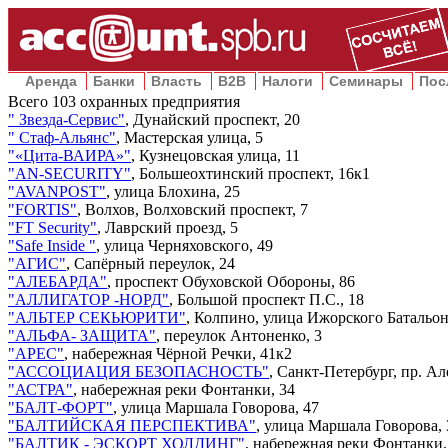
Аренда
Банки
Власть
B2B
Налоги
Семинары
Пос
Всего
103
охранных предприятия
"
Звезда-Сервис
"
,
Дунайский проспект, 20
"
Стаф-Альянс
"
,
Мастерская улица, 5
"
«Цита-ВАИРА»
"
,
Кузнецовская улица, 11
"
AN-SECURITY
"
,
Большеохтинский проспект, 16к1
"
AVANPOST
"
,
улица Блохина, 25
"
FORTIS
"
,
Волхов, Волховский проспект, 7
"
FT Security
"
,
Лаврский проезд, 5
"
Safe Inside
"
,
улица Черняховского, 49
"
АГИС
"
,
Сапёрный переулок, 24
"
АЛЕБАРДА
"
,
проспект Обуховской Обороны, 86
"
АЛЛИГАТОР -НОРД
"
,
Большой проспект П.С., 18
"
АЛЬТЕР СЕКЬЮРИТИ
"
,
Колпино, улица Ижорского Батальон
"
АЛЬФА- ЗАЩИТА
"
,
переулок Антоненко, 3
"
АРЕС
"
,
набережная Чёрной Речки, 41к2
"
АССОЦИАЦИЯ БЕЗОПАСНОСТЬ
"
,
Санкт-Петербург, пр. Але
"
АСТРА
"
,
набережная реки Фонтанки, 34
"
БАЛТ-ФОРТ
"
,
улица Маршала Говорова, 47
"
БАЛТИЙСКАЯ ПЕРСПЕКТИВА
"
,
улица Маршала Говорова, 
"
БАЛТИК - ЭСКОРТ ХОЛДИНГ
"
,
набережная реки Фонтанки,