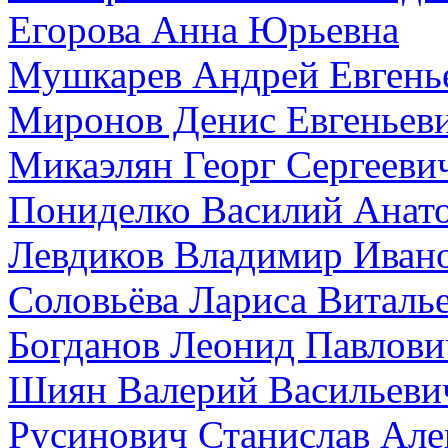
Егорова Анна Юрьевна
Мушкарев Андрей Евгень
Миронов Денис Евгеньев
Микаэлян Георг Сергееви
Пониделко Василий Анат
Левдиков Владимир Иван
Соловьёва Лариса Виталь
Богданов Леонид Павлови
Шиян Валерий Васильеви
Русинович Станислав Але