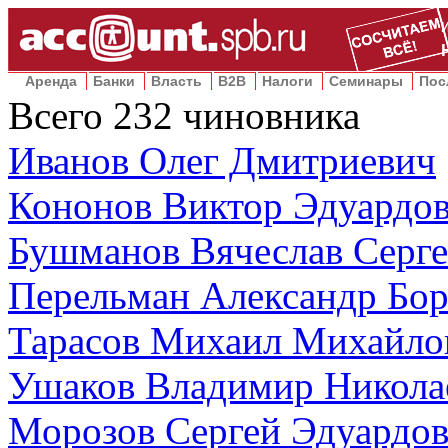
Аренда
Банки
Власть
B2B
Налоги
Семинары
Пос
Всего
232
чиновника
Иванов Олег Дмитриевич
Кононов Виктор Эдуардо
Бушманов Вячеслав Серге
Перельман Александр Бо
Тарасов Михаил Михайло
Ушаков Владимир Никола
Морозов Сергей Эдуардо