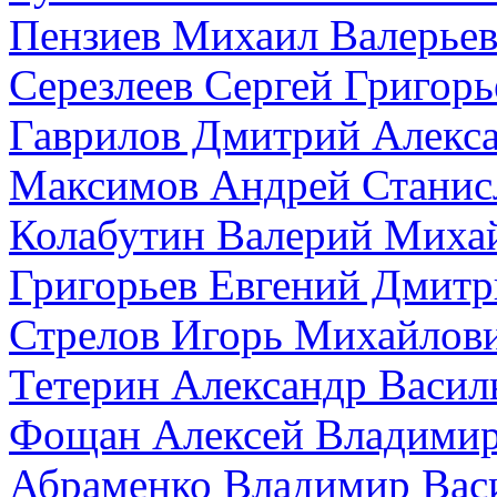
Пензиев Михаил Валерье
Серезлеев Сергей Григорь
Гаврилов Дмитрий Алекс
Максимов Андрей Станис
Колабутин Валерий Миха
Григорьев Евгений Дмитр
Стрелов Игорь Михайлов
Тетерин Александр Васил
Фощан Алексей Владими
Абраменко Владимир Вас