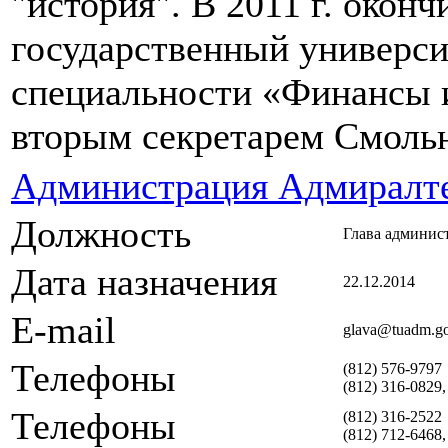
"история". В 2011 г. окон
государственный универси
специальности «Финансы и
вторым секретарем Смольн
Администрация Адмиралте
Должность
Глава админис
Дата назначения
22.12.2014
E-mail
glava@tuadm.go
Телефоны
(812) 576-9797
(812) 316-0829,
Телефоны
(812) 316-2522
(812) 712-6468,