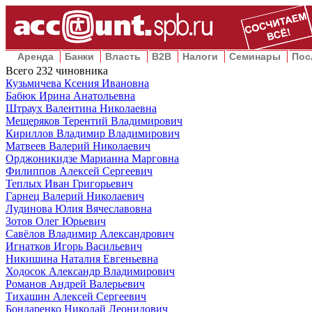
Аренда
Банки
Власть
B2B
Налоги
Семинары
Пос
Всего
232
чиновника
Кузьмичева Ксения Ивановна
Бабюк Ирина Анатольевна
Штраух Валентина Николаевна
Мещеряков Терентий Владимирович
Кириллов Владимир Владимирович
Матвеев Валерий Николаевич
Орджоникидзе Марианна Марговна
Филиппов Алексей Сергеевич
Теплых Иван Григорьевич
Гарнец Валерий Николаевич
Лудинова Юлия Вячеславовна
Зотов Олег Юрьевич
Савёлов Владимир Александрович
Игнатков Игорь Васильевич
Никишина Наталия Евгеньевна
Ходосок Александр Владимирович
Романов Андрей Валерьевич
Тихашин Алексей Сергеевич
Бондаренко Николай Леонидович