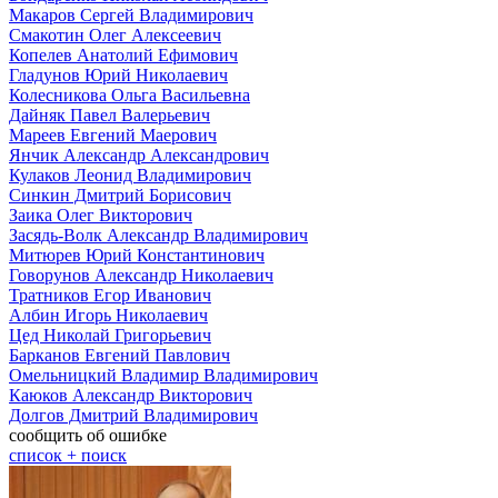
Макаров Сергей Владимирович
Смакотин Олег Алексеевич
Копелев Анатолий Ефимович
Гладунов Юрий Николаевич
Колесникова Ольга Васильевна
Дайняк Павел Валерьевич
Мареев Евгений Маерович
Янчик Александр Александрович
Кулаков Леонид Владимирович
Синкин Дмитрий Борисович
Заика Олег Викторович
Засядь-Волк Александр Владимирович
Митюрев Юрий Константинович
Говорунов Александр Николаевич
Тратников Егор Иванович
Албин Игорь Николаевич
Цед Николай Григорьевич
Барканов Евгений Павлович
Омельницкий Владимир Владимирович
Каюков Александр Викторович
Долгов Дмитрий Владимирович
сообщить об ошибке
cписок + поиск