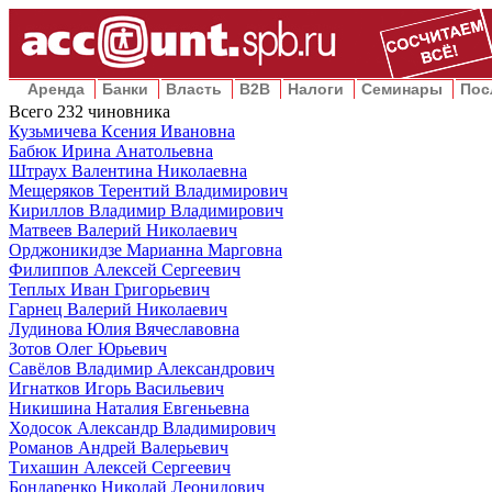
Аренда
Банки
Власть
B2B
Налоги
Семинары
Пос
Всего
232
чиновника
Кузьмичева Ксения Ивановна
Бабюк Ирина Анатольевна
Штраух Валентина Николаевна
Мещеряков Терентий Владимирович
Кириллов Владимир Владимирович
Матвеев Валерий Николаевич
Орджоникидзе Марианна Марговна
Филиппов Алексей Сергеевич
Теплых Иван Григорьевич
Гарнец Валерий Николаевич
Лудинова Юлия Вячеславовна
Зотов Олег Юрьевич
Савёлов Владимир Александрович
Игнатков Игорь Васильевич
Никишина Наталия Евгеньевна
Ходосок Александр Владимирович
Романов Андрей Валерьевич
Тихашин Алексей Сергеевич
Бондаренко Николай Леонидович