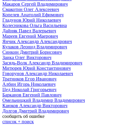
Макаров Сергей Владимирович
Смакотин Олег Алексеевич
Копелев Анатолий Ефимович
Гладунов Юрий Николаевич
Колесникова Ольга Васильевна
Дайняк Павел Валерьевич
Мареев Евгений Маерович
Янчик Александр Александрович
Кулаков Леонид Владимирович
Синкин Дмитрий Борисович
Заика Олег Викторович
Засядь-Волк Александр Владимирович
Митюрев Юрий Константинович
Говорунов Александр Николаевич
Тратников Егор Иванович
Албин Игорь Николаевич
Цед Николай Григорьевич
Барканов Евгений Павлович
Омельницкий Владимир Владимирович
Каюков Александр Викторович
Долгов Дмитрий Владимирович
сообщить об ошибке
cписок + поиск