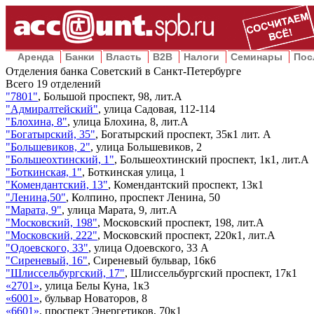
Аренда
Банки
Власть
B2B
Налоги
Семинары
Пос
Отделения банка Советский в Санкт-Петербурге
Всего
19
отделений
"7801"
,
Большой проспект, 98, лит.А
"Адмиралтейский"
,
улица Садовая, 112-114
"Блохина, 8"
,
улица Блохина, 8, лит.А
"Богатырский, 35"
,
Богатырский проспект, 35к1 лит. А
"Большевиков, 2"
,
улица Большевиков, 2
"Большеохтинский, 1"
,
Большеохтинский проспект, 1к1, лит.А
"Боткинская, 1"
,
Боткинская улица, 1
"Комендантский, 13"
,
Комендантский проспект, 13к1
"Ленина,50"
,
Колпино, проспект Ленина, 50
"Марата, 9"
,
улица Марата, 9, лит.А
"Московский, 198"
,
Московский проспект, 198, лит.А
"Московский, 222"
,
Московский проспект, 220к1, лит.А
"Одоевского, 33"
,
улица Одоевского, 33 А
"Сиреневый, 16"
,
Сиреневый бульвар, 16к6
"Шлиссельбургский, 17"
,
Шлиссельбургский проспект, 17к1
«2701»
,
улица Белы Куна, 1к3
«6001»
,
бульвар Новаторов, 8
«6601»
,
проспект Энергетиков, 70к1