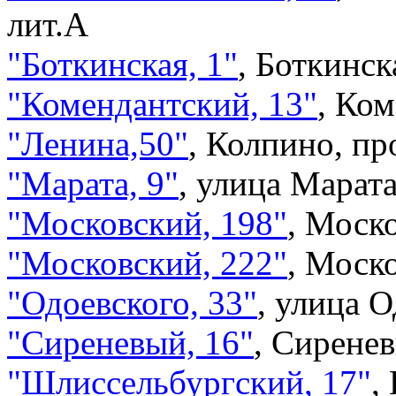
лит.А
"Боткинская, 1"
,
Боткинска
"Комендантский, 13"
,
Ком
"Ленина,50"
,
Колпино, пр
"Марата, 9"
,
улица Марата,
"Московский, 198"
,
Моско
"Московский, 222"
,
Моско
"Одоевского, 33"
,
улица О
"Сиреневый, 16"
,
Сиренев
"Шлиссельбургский, 17"
,