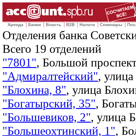
Аренда
Банки
Власть
B2B
Налоги
Семинары
Пос
Отделения банка Советски
Всего
19
отделений
"7801"
,
Большой проспект,
"Адмиралтейский"
,
улица
"Блохина, 8"
,
улица Блохин
"Богатырский, 35"
,
Богаты
"Большевиков, 2"
,
улица Б
"Большеохтинский, 1"
,
Бо