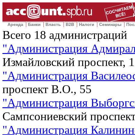
Аренда
Банки
Власть
B2B
Налоги
Семинары
Пос
Всего
18
администраций
"
Администрация Адмирал
Измайловский проспект, 
"
Администрация Василеос
проспект В.О., 55
"
Администрация Выборгс
Сампсониевский проспект
"
Администрация Калинин