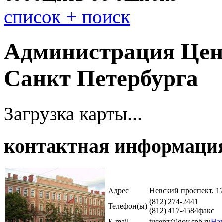
cписок + поиск
Администрация Цен
Санкт Петербурга
Загрузка карты...
контактная информаци
Адрес
Невский проспект, 1
(812) 274-2441
Телефон(ы)
(812) 417-4584
факс
E-mail
tucentr@gov.spb.ru
На