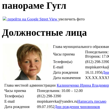
панораме Гугл
перейти на Google Street View
увеличить фото
Должностные лица
Глава муниципального образова
Понедельник: 
Часы приема
Вторник: 17.0
Телефон(ы)
(812) 298-339
E-mail
mopiskarevka
Дата рождения
16.11.1956
Дни
Дата назначения
XX.XX.XXX
Глава местной администрации
Калиниченко Ирина Владимир
Часы приема
Понедельник: 10.00 – 12.00
Телефон(ы)
(812) 298-3390
E-mail
mopiskarevka@yandex.ru
Написать письмо
Дата рождения
09.07.1952
Дни рождения чиновников